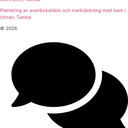
Plantering av avenbokshäck och marktäckning med bark i
Uttran, Tumba
© 2026