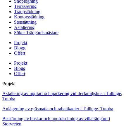
Snöplogning
Terrassering
Trappstädning
Kontorsstädning
Stensättning
Asfaltering
Söker Trädgårdsmästare
Projekt
Blogg
Offert
Projekt
Blogg
Offert
Projekt
Asfaltering av uppfart och parkering vid flerfamiljshus i Tullinge,
Tumba
Anläggning av gräsmatta och rabattkanter i Tullinge, Tumba
Beskärning av buskar och uppfräschning av villaträdgård i
Storvreten