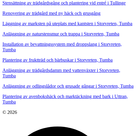
Stensättning av trädgårdsgång och plantering vid entré i Tullinge
Renovering av trädgård med ny häck och grusgång
Läggning av marksten på uteplats med kantsten i Storvreten, Tumba
Anläggning av naturstensmur och trappa i Storvreten, Tumba
Installation av bevattningssystem med droppslang i Storvreten,
Tumba
Plantering av fruktträd och bärbuskar i Storvreten, Tumba
Anläggning av trädgårdsdamm med vattenväxter i Storvreten,
Tumba
Anläggning av odlingslådor och grusade gångar i Storvreten, Tumba
Plantering av avenbokshäck och marktäckning med bark i Uttran,
Tumba
© 2026