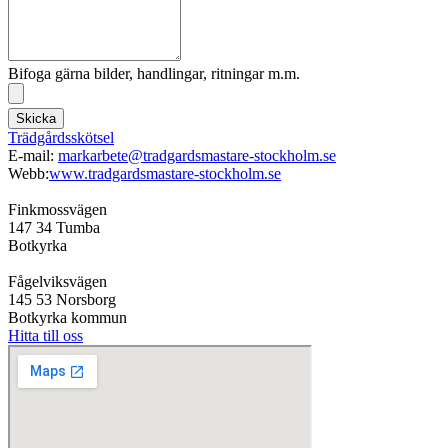
Bifoga gärna bilder, handlingar, ritningar m.m.
Skicka
Trädgårdsskötsel
E-mail:
markarbete@tradgardsmastare-stockholm.se
Webb:
www.tradgardsmastare-stockholm.se
Finkmossvägen
147 34 Tumba
Botkyrka
Fågelviksvägen
145 53 Norsborg
Botkyrka kommun
Hitta till oss