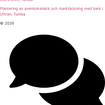
Plantering av avenbokshäck och marktäckning med bark i
Uttran, Tumba
© 2026