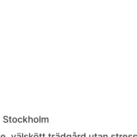
 i Stockholm
välskött trädgård utan stress o