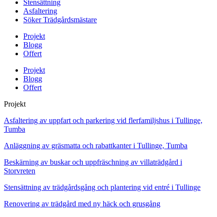
Stensättning
Asfaltering
Söker Trädgårdsmästare
Projekt
Blogg
Offert
Projekt
Blogg
Offert
Projekt
Asfaltering av uppfart och parkering vid flerfamiljshus i Tullinge,
Tumba
Anläggning av gräsmatta och rabattkanter i Tullinge, Tumba
Beskärning av buskar och uppfräschning av villaträdgård i
Storvreten
Stensättning av trädgårdsgång och plantering vid entré i Tullinge
Renovering av trädgård med ny häck och grusgång