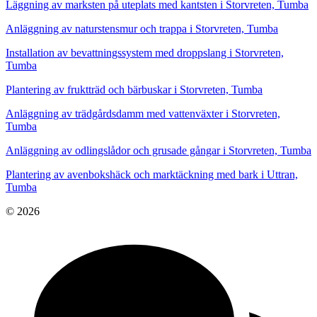
Läggning av marksten på uteplats med kantsten i Storvreten, Tumba
Anläggning av naturstensmur och trappa i Storvreten, Tumba
Installation av bevattningssystem med droppslang i Storvreten,
Tumba
Plantering av fruktträd och bärbuskar i Storvreten, Tumba
Anläggning av trädgårdsdamm med vattenväxter i Storvreten,
Tumba
Anläggning av odlingslådor och grusade gångar i Storvreten, Tumba
Plantering av avenbokshäck och marktäckning med bark i Uttran,
Tumba
© 2026