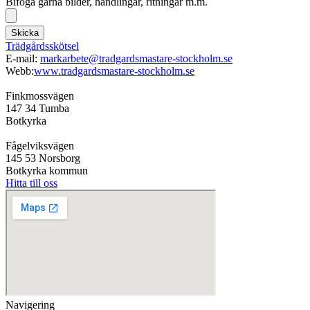
Bifoga gärna bilder, handlingar, ritningar m.m.
Skicka
Trädgårdsskötsel
E-mail:
markarbete@tradgardsmastare-stockholm.se
Webb:
www.tradgardsmastare-stockholm.se
Finkmossvägen
147 34 Tumba
Botkyrka
Fågelviksvägen
145 53 Norsborg
Botkyrka kommun
Hitta till oss
Navigering