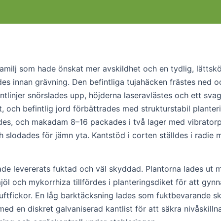
milj som hade önskat mer avskildhet och en tydlig, lättskö
es innan grävning. Den befintliga tujahäcken frästes ned o
linjer snörslades upp, höjderna laseravlästes och ett svagt
 och befintlig jord förbättrades med strukturstabil plante
lades, och makadam 8–16 packades i två lager med vibrator
 slodades för jämn yta. Kantstöd i corten ställdes i radie 
 levererats fuktad och väl skyddad. Plantorna lades ut me
l och mykorrhiza tillfördes i planteringsdiket för att gynn
luftfickor. En låg barktäcksning lades som fuktbevarande sk
d en diskret galvaniserad kantlist för att säkra nivåskillna