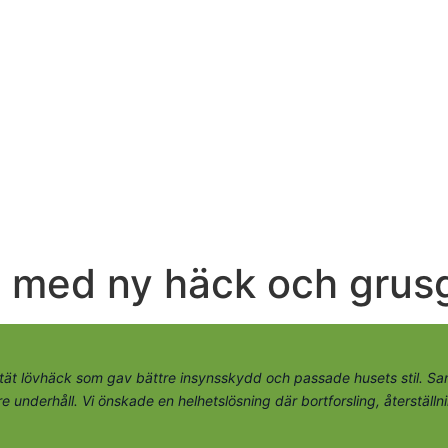
d med ny häck och grus
ch tät lövhäck som gav bättre insynsskydd och passade husets stil. S
 underhåll. Vi önskade en helhetslösning där bortforsling, återställni