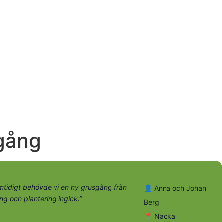
gång
amtidigt behövde vi en ny grusgång från
👤 Anna och Johan
ng och plantering ingick.”
Berg
📍 Nacka