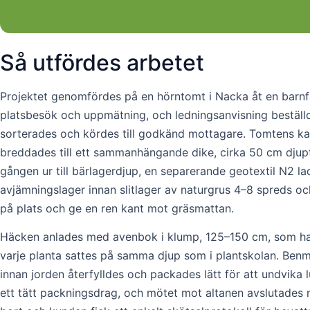
Så utfördes arbetet
Projektet genomfördes på en hörntomt i Nacka åt en barnfa
platsbesök och uppmätning, och ledningsanvisning beställd
sorterades och kördes till godkänd mottagare. Tomtens kant
breddades till ett sammanhängande dike, cirka 50 cm djupt,
gången ur till bärlagerdjup, en separerande geotextil N2 
avjämningslager innan slitlager av naturgrus 4–8 spreds och
på plats och ge en ren kant mot gräsmattan.
Häcken anlades med avenbok i klump, 125–150 cm, som hade
varje planta sattes på samma djup som i plantskolan. Benmjö
innan jorden återfylldes och packades lätt för att undvika 
ett tätt packningsdrag, och mötet mot altanen avslutades me