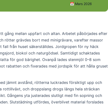
📅 Mars 2026
tt gång mellan uppfart och altan. Arbetet påbörjades efter
ch rötter grävdes bort med minigrävare, varefter massor
 fall från huset säkerställdes. Jordgropen för ny häck
ringsjord, biokol och naturgödsel. Samtidigt schaktades
platta för god bärighet. Ovanpå lades stenmjöl 0–8 som
mot rabatten och fixerades med jordspik för att hålla gruset
d jämnt avstånd, rötterna luckrades försiktigt upp och
a rottillväxt, och droppslang drogs längs hela sträckan
ikt. Gångens yta justerades slutligt med fin sopning och
den. Slutstädning utfördes, överblivet material forslades