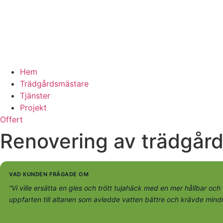
Hem
Trädgårdsmästare
Tjänster
Projekt
Offert
Renovering av trädgår
VAD KUNDEN FRÅGADE OM
“Vi ville ersätta en gles och trött tujahäck med en mer hållbar o
uppfarten till altanen som avledde vatten bättre och krävde mindre