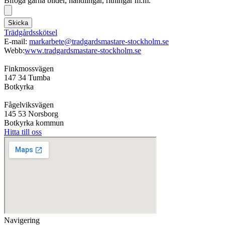
Bifoga gärna bilder, handlingar, ritningar m.m.
Skicka
Trädgårdsskötsel
E-mail:
markarbete@tradgardsmastare-stockholm.se
Webb:
www.tradgardsmastare-stockholm.se
Finkmossvägen
147 34 Tumba
Botkyrka
Fågelviksvägen
145 53 Norsborg
Botkyrka kommun
Hitta till oss
Navigering