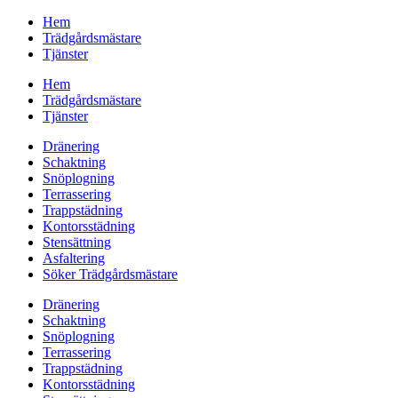
Hem
Trädgårdsmästare
Tjänster
Hem
Trädgårdsmästare
Tjänster
Dränering
Schaktning
Snöplogning
Terrassering
Trappstädning
Kontorsstädning
Stensättning
Asfaltering
Söker Trädgårdsmästare
Dränering
Schaktning
Snöplogning
Terrassering
Trappstädning
Kontorsstädning