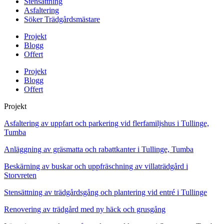
Stensättning
Asfaltering
Söker Trädgårdsmästare
Projekt
Blogg
Offert
Projekt
Blogg
Offert
Projekt
Asfaltering av uppfart och parkering vid flerfamiljshus i Tullinge,
Tumba
Anläggning av gräsmatta och rabattkanter i Tullinge, Tumba
Beskärning av buskar och uppfräschning av villaträdgård i
Storvreten
Stensättning av trädgårdsgång och plantering vid entré i Tullinge
Renovering av trädgård med ny häck och grusgång