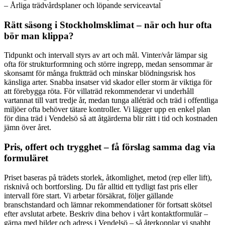
– Årliga trädvårdsplaner och löpande serviceavtal
Rätt säsong i Stockholmsklimat – när och hur ofta
bör man klippa?
Tidpunkt och intervall styrs av art och mål. Vinter/vår lämpar sig
ofta för strukturformning och större ingrepp, medan sensommar är
skonsamt för många fruktträd och minskar blödningsrisk hos
känsliga arter. Snabba insatser vid skador eller storm är viktiga för
att förebygga röta. För villaträd rekommenderar vi underhåll
vartannat till vart tredje år, medan tunga alléträd och träd i offentliga
miljöer ofta behöver tätare kontroller. Vi lägger upp en enkel plan
för dina träd i Vendelsö så att åtgärderna blir rätt i tid och kostnaden
jämn över året.
Pris, offert och trygghet – få förslag samma dag via
formuläret
Priset baseras på trädets storlek, åtkomlighet, metod (rep eller lift),
risknivå och bortforsling. Du får alltid ett tydligt fast pris eller
intervall före start. Vi arbetar försäkrat, följer gällande
branschstandard och lämnar rekommendationer för fortsatt skötsel
efter avslutat arbete. Beskriv dina behov i vårt kontaktformulär –
gärna med bilder och adress i Vendelsö – så återkopplar vi snabbt