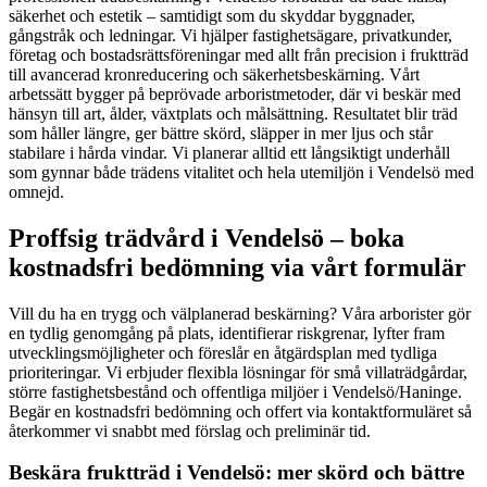
säkerhet och estetik – samtidigt som du skyddar byggnader,
gångstråk och ledningar. Vi hjälper fastighetsägare, privatkunder,
företag och bostadsrättsföreningar med allt från precision i fruktträd
till avancerad kronreducering och säkerhetsbeskärning. Vårt
arbetssätt bygger på beprövade arboristmetoder, där vi beskär med
hänsyn till art, ålder, växtplats och målsättning. Resultatet blir träd
som håller längre, ger bättre skörd, släpper in mer ljus och står
stabilare i hårda vindar. Vi planerar alltid ett långsiktigt underhåll
som gynnar både trädens vitalitet och hela utemiljön i Vendelsö med
omnejd.
Proffsig trädvård i Vendelsö – boka
kostnadsfri bedömning via vårt formulär
Vill du ha en trygg och välplanerad beskärning? Våra arborister gör
en tydlig genomgång på plats, identifierar riskgrenar, lyfter fram
utvecklingsmöjligheter och föreslår en åtgärdsplan med tydliga
prioriteringar. Vi erbjuder flexibla lösningar för små villaträdgårdar,
större fastighetsbestånd och offentliga miljöer i Vendelsö/Haninge.
Begär en kostnadsfri bedömning och offert via kontaktformuläret så
återkommer vi snabbt med förslag och preliminär tid.
Beskära fruktträd i Vendelsö: mer skörd och bättre