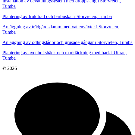
Installation av bevattningssystem med droppslang i Storvreten,
Tumba
Plantering av fruktträd och bärbuskar i Storvreten, Tumba
Anläggning av trädgårdsdamm med vattenväxter i Storvreten,
Tumba
Anläggning av odlingslådor och grusade gångar i Storvreten, Tumba
Plantering av avenbokshäck och marktäckning med bark i Uttran,
Tumba
© 2026