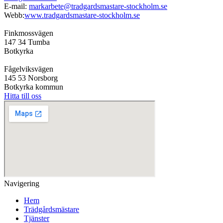
E-mail:
markarbete@tradgardsmastare-stockholm.se
Webb:
www.tradgardsmastare-stockholm.se
Finkmossvägen
147 34 Tumba
Botkyrka
Fågelviksvägen
145 53 Norsborg
Botkyrka kommun
Hitta till oss
Navigering
Hem
Trädgårdsmästare
Tjänster