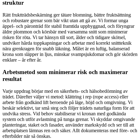
struktur
Rätt fruktträdsbeskärning ger tätare blomning, bättre fruktsättning
och robustare grenar som bär vikt utan att gå av. Vi formar unga
äppel- och päronträd för stabil framtida uppbyggnad, och föryngrar
äldre plommon och körsbär med varsamma snitt som minimerar
risken för röta. Vi tar hänsyn till sort, ålder och tidigare skötsel,
undviker hårda toppkapningar och arbetar med korrekt snittteknik
nära grenkragen för snabb läkning. Målet är en luftig, balanserad
krona som släpper in ljus, minskar svampsjukdomar och gör skörden
enklare – år efter år.
Arbetsmetod som minimerar risk och maximerar
resultat
Varje uppdrag börjar med en säkerhets- och hälsobedömning av
trädet. Därefter väljer vi metod: klättring i rep (rope access) eller
arbete från godkänd lift beroende på läge, höjd och omgivning. Vi
beskär selektivt, tar små steg och följer trädets naturliga form för att
undvika stress. Vid behov stabiliserar vi kronan med godkända
system och utför avlastning på tunga grenar. Vi skyddar omgivande
planteringar, staket och fasader, använder markskydd och ser till att
arbetsplatsen lämnas ren och säker. Allt dokumenteras med före- och
efterbilder när så önskas.