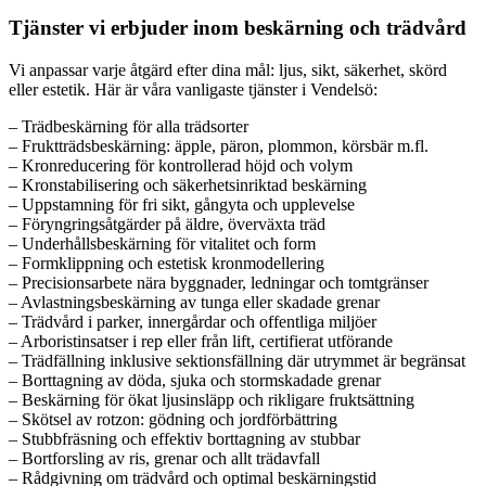
Tjänster vi erbjuder inom beskärning och trädvård
Vi anpassar varje åtgärd efter dina mål: ljus, sikt, säkerhet, skörd
eller estetik. Här är våra vanligaste tjänster i Vendelsö:
– Trädbeskärning för alla trädsorter
– Fruktträdsbeskärning: äpple, päron, plommon, körsbär m.fl.
– Kronreducering för kontrollerad höjd och volym
– Kronstabilisering och säkerhetsinriktad beskärning
– Uppstamning för fri sikt, gångyta och upplevelse
– Föryngringsåtgärder på äldre, överväxta träd
– Underhållsbeskärning för vitalitet och form
– Formklippning och estetisk kronmodellering
– Precisionsarbete nära byggnader, ledningar och tomtgränser
– Avlastningsbeskärning av tunga eller skadade grenar
– Trädvård i parker, innergårdar och offentliga miljöer
– Arboristinsatser i rep eller från lift, certifierat utförande
– Trädfällning inklusive sektionsfällning där utrymmet är begränsat
– Borttagning av döda, sjuka och stormskadade grenar
– Beskärning för ökat ljusinsläpp och rikligare fruktsättning
– Skötsel av rotzon: gödning och jordförbättring
– Stubbfräsning och effektiv borttagning av stubbar
– Bortforsling av ris, grenar och allt trädavfall
– Rådgivning om trädvård och optimal beskärningstid