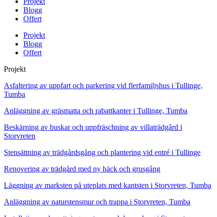
Projekt
Blogg
Offert
Projekt
Blogg
Offert
Projekt
Asfaltering av uppfart och parkering vid flerfamiljshus i Tullinge,
Tumba
Anläggning av gräsmatta och rabattkanter i Tullinge, Tumba
Beskärning av buskar och uppfräschning av villaträdgård i
Storvreten
Stensättning av trädgårdsgång och plantering vid entré i Tullinge
Renovering av trädgård med ny häck och grusgång
Läggning av marksten på uteplats med kantsten i Storvreten, Tumba
Anläggning av naturstensmur och trappa i Storvreten, Tumba