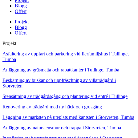
Projekt
Blogg
Offert
Projekt
Blogg
Offert
Projekt
Asfaltering av uppfart och parkering vid flerfamiljshus i Tullinge,
Tumba
Anläggning av gräsmatta och rabattkanter i Tullinge, Tumba
Beskärning av buskar och uppfräschning av villaträdgård i
Storvreten
Stensättning av trädgårdsgång och plantering vid entré i Tullinge
Renovering av trädgård med ny häck och grusgång
Läggning av marksten på uteplats med kantsten i Storvreten, Tumba
Anläggning av naturstensmur och trappa i Storvreten, Tumba