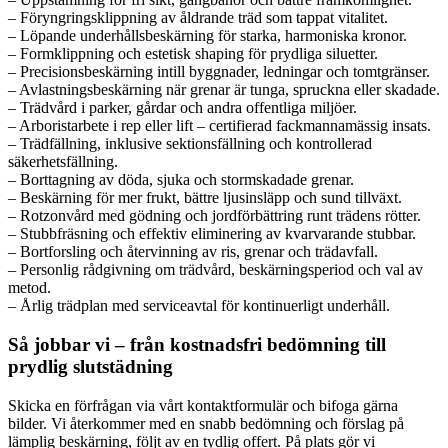
– Föryngringsklippning av åldrande träd som tappat vitalitet.
– Löpande underhållsbeskärning för starka, harmoniska kronor.
– Formklippning och estetisk shaping för prydliga siluetter.
– Precisionsbeskärning intill byggnader, ledningar och tomtgränser.
– Avlastningsbeskärning när grenar är tunga, spruckna eller skadade.
– Trädvård i parker, gårdar och andra offentliga miljöer.
– Arboristarbete i rep eller lift – certifierad fackmannamässig insats.
– Trädfällning, inklusive sektionsfällning och kontrollerad
säkerhetsfällning.
– Borttagning av döda, sjuka och stormskadade grenar.
– Beskärning för mer frukt, bättre ljusinsläpp och sund tillväxt.
– Rotzonvård med gödning och jordförbättring runt trädens rötter.
– Stubbfräsning och effektiv eliminering av kvarvarande stubbar.
– Bortforsling och återvinning av ris, grenar och trädavfall.
– Personlig rådgivning om trädvård, beskärningsperiod och val av
metod.
– Årlig trädplan med serviceavtal för kontinuerligt underhåll.
Så jobbar vi – från kostnadsfri bedömning till
prydlig slutstädning
Skicka en förfrågan via vårt kontaktformulär och bifoga gärna
bilder. Vi återkommer med en snabb bedömning och förslag på
lämplig beskärning, följt av en tydlig offert. På plats gör vi