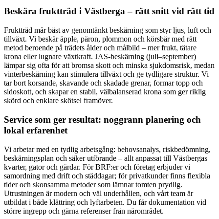
Beskära fruktträd i Västberga – rätt snitt vid rätt tid
Fruktträd mår bäst av genomtänkt beskärning som styr ljus, luft och
tillväxt. Vi beskär äpple, päron, plommon och körsbär med rätt
metod beroende på trädets ålder och målbild – mer frukt, tätare
krona eller lugnare växtkraft. JAS-beskärning (juli–september)
lämpar sig ofta för att bromsa skott och minska sjukdomsrisk, medan
vinterbeskärning kan stimulera tillväxt och ge tydligare struktur. Vi
tar bort korsande, skavande och skadade grenar, formar topp och
sidoskott, och skapar en stabil, välbalanserad krona som ger riklig
skörd och enklare skötsel framöver.
Service som ger resultat: noggrann planering och
lokal erfarenhet
Vi arbetar med en tydlig arbetsgång: behovsanalys, riskbedömning,
beskärningsplan och säker utförande – allt anpassat till Västbergas
kvarter, gator och gårdar. För BRF:er och företag erbjuder vi
samordning med drift och städdagar; för privatkunder finns flexibla
tider och skonsamma metoder som lämnar tomten prydlig.
Utrustningen är modern och väl underhållen, och vårt team är
utbildat i både klättring och lyftarbeten. Du får dokumentation vid
större ingrepp och gärna referenser från närområdet.