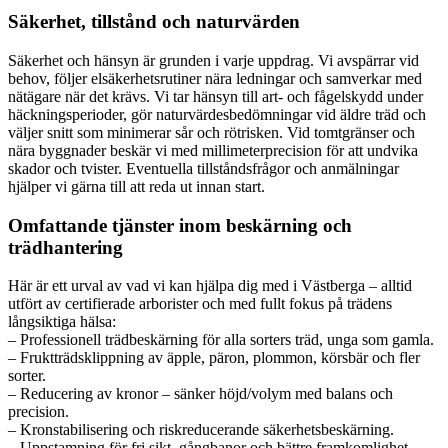
Säkerhet, tillstånd och naturvärden
Säkerhet och hänsyn är grunden i varje uppdrag. Vi avspärrar vid
behov, följer elsäkerhetsrutiner nära ledningar och samverkar med
nätägare när det krävs. Vi tar hänsyn till art- och fågelskydd under
häckningsperioder, gör naturvärdesbedömningar vid äldre träd och
väljer snitt som minimerar sår och rötrisken. Vid tomtgränser och
nära byggnader beskär vi med millimeterprecision för att undvika
skador och tvister. Eventuella tillståndsfrågor och anmälningar
hjälper vi gärna till att reda ut innan start.
Omfattande tjänster inom beskärning och
trädhantering
Här är ett urval av vad vi kan hjälpa dig med i Västberga – alltid
utfört av certifierade arborister och med fullt fokus på trädens
långsiktiga hälsa:
– Professionell trädbeskärning för alla sorters träd, unga som gamla.
– Fruktträdsklippning av äpple, päron, plommon, körsbär och fler
sorter.
– Reducering av kronor – sänker höjd/volym med balans och
precision.
– Kronstabilisering och riskreducerande säkerhetsbeskärning.
– Uppstamning för fri sikt, gångbanor och bättre framkomlighet.