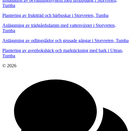
Installation av bevattningssystem med droppslang i Storvreten,
Tumba
Plantering av fruktträd och bärbuskar i Storvreten, Tumba
Anläggning av trädgårdsdamm med vattenväxter i Storvreten,
Tumba
Anläggning av odlingslådor och grusade gångar i Storvreten, Tumba
Plantering av avenbokshäck och marktäckning med bark i Uttran,
Tumba
© 2026