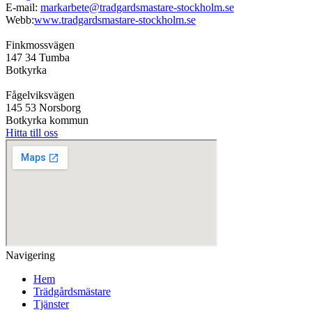
E-mail:
markarbete@tradgardsmastare-stockholm.se
Webb:
www.tradgardsmastare-stockholm.se
Finkmossvägen
147 34 Tumba
Botkyrka
Fågelviksvägen
145 53 Norsborg
Botkyrka kommun
Hitta till oss
Navigering
Hem
Trädgårdsmästare
Tjänster