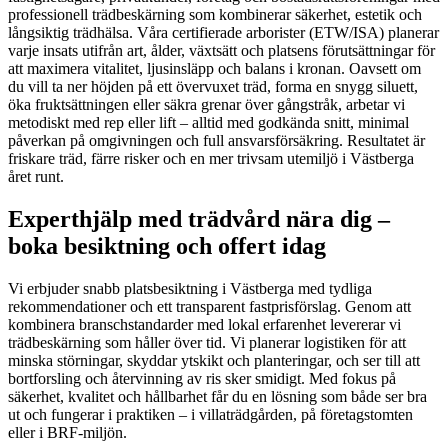
professionell trädbeskärning som kombinerar säkerhet, estetik och
långsiktig trädhälsa. Våra certifierade arborister (ETW/ISA) planerar
varje insats utifrån art, ålder, växtsätt och platsens förutsättningar för
att maximera vitalitet, ljusinsläpp och balans i kronan. Oavsett om
du vill ta ner höjden på ett övervuxet träd, forma en snygg siluett,
öka fruktsättningen eller säkra grenar över gångstråk, arbetar vi
metodiskt med rep eller lift – alltid med godkända snitt, minimal
påverkan på omgivningen och full ansvarsförsäkring. Resultatet är
friskare träd, färre risker och en mer trivsam utemiljö i Västberga
året runt.
Experthjälp med trädvård nära dig –
boka besiktning och offert idag
Vi erbjuder snabb platsbesiktning i Västberga med tydliga
rekommendationer och ett transparent fastprisförslag. Genom att
kombinera branschstandarder med lokal erfarenhet levererar vi
trädbeskärning som håller över tid. Vi planerar logistiken för att
minska störningar, skyddar ytskikt och planteringar, och ser till att
bortforsling och återvinning av ris sker smidigt. Med fokus på
säkerhet, kvalitet och hållbarhet får du en lösning som både ser bra
ut och fungerar i praktiken – i villaträdgården, på företagstomten
eller i BRF-miljön.