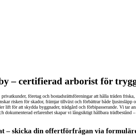
 – certifierad arborist för tryg
ivatkunder, företag och bostadsrättsföreningar att hålla träden friska, sä
d minskar risken för skador, främjar tillväxt och förbättrar både ljusinsläpp
ller lift för att skydda byggnader, trädgård och förbipasserande. Vi tar an
dokumenterad erfarenhet skapar vi långsiktigt hållbara trädbestånd – 
t – skicka din offertförfrågan via formulär