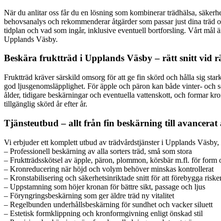
När du anlitar oss får du en lösning som kombinerar trädhälsa, säkerhet
behovsanalys och rekommenderar åtgärder som passar just dina träd och 
tidplan och vad som ingår, inklusive eventuell bortforsling. Vårt mål ä
Upplands Väsby.
Beskära fruktträd i Upplands Väsby – rätt snitt vid rä
Fruktträd kräver särskild omsorg för att ge fin skörd och hålla sig st
god ljusgenomsläpplighet. För äpple och päron kan både vinter- och s
ålder, tidigare beskärningar och eventuella vattenskott, och formar kron
tillgänglig skörd år efter år.
Tjänsteutbud – allt från fin beskärning till avancerat
Vi erbjuder ett komplett utbud av trädvårdstjänster i Upplands Väsby, 
– Professionell beskärning av alla sorters träd, små som stora
– Fruktträdsskötsel av äpple, päron, plommon, körsbär m.fl. för form
– Kronreducering när höjd och volym behöver minskas kontrollerat
– Kronstabilisering och säkerhetsinriktade snitt för att förebygga riske
– Uppstamning som höjer kronan för bättre sikt, passage och ljus
– Föryngringsbeskärning som ger äldre träd ny vitalitet
– Regelbunden underhållsbeskärning för sundhet och vacker siluett
– Estetisk formklippning och kronformgivning enligt önskad stil