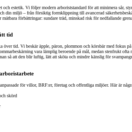
 och estetik. Vi följer modern arboriststandard för att minimera sår, sty
din miljö – från försiktig formklippning till avancerad säkerhetsbeskärn
r mätbara förbättringar: sundare träd, minskad risk för nedfallande grena
tt tid
arka över tid. Vi beskär äpple, päron, plommon och körsbär med fokus på
ommarbeskärning vara lämplig beroende på mål, medan stenfrukt ofta må
an så att den blir luftig, lätt att sköta och mindre känslig för svampang
 arboristarbete
anpassade för villor, BRF:er, företag och offentliga miljöer. Här är nå
 och skörd
r