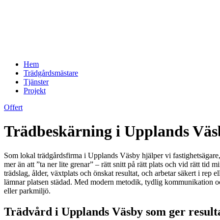
Hem
Trädgårdsmästare
Tjänster
Projekt
Offert
Trädbeskärning i Upplands Väsby
Som lokal trädgårdsfirma i Upplands Väsby hjälper vi fastighetsägare, pr
mer än att ”ta ner lite grenar” – rätt snitt på rätt plats och vid rätt ti
trädslag, ålder, växtplats och önskat resultat, och arbetar säkert i rep e
lämnar platsen städad. Med modern metodik, tydlig kommunikation och 
eller parkmiljö.
Trädvård i Upplands Väsby som ger resulta