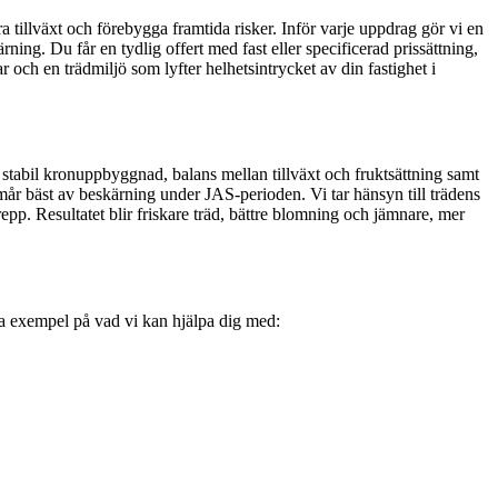
ra tillväxt och förebygga framtida risker. Inför varje uppdrag gör vi en
ing. Du får en tydlig offert med fast eller specificerad prissättning,
r och en trädmiljö som lyfter helhetsintrycket av din fastighet i
 stabil kronuppbyggnad, balans mellan tillväxt och fruktsättning samt
r bäst av beskärning under JAS-perioden. Vi tar hänsyn till trädens
repp. Resultatet blir friskare träd, bättre blomning och jämnare, mer
gra exempel på vad vi kan hjälpa dig med: