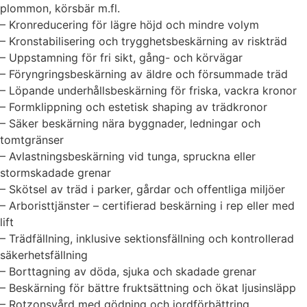
plommon, körsbär m.fl.
– Kronreducering för lägre höjd och mindre volym
– Kronstabilisering och trygghetsbeskärning av riskträd
– Uppstamning för fri sikt, gång- och körvägar
– Föryngringsbeskärning av äldre och försummade träd
– Löpande underhållsbeskärning för friska, vackra kronor
– Formklippning och estetisk shaping av trädkronor
– Säker beskärning nära byggnader, ledningar och
tomtgränser
– Avlastningsbeskärning vid tunga, spruckna eller
stormskadade grenar
– Skötsel av träd i parker, gårdar och offentliga miljöer
– Arboristtjänster – certifierad beskärning i rep eller med
lift
– Trädfällning, inklusive sektionsfällning och kontrollerad
säkerhetsfällning
– Borttagning av döda, sjuka och skadade grenar
– Beskärning för bättre fruktsättning och ökat ljusinsläpp
– Rotzonsvård med gödning och jordförbättring