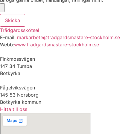
Bifoga gärna bilder, handlingar, ritningar m.m.
Skicka
Trädgårdsskötsel
E-mail:
markarbete@tradgardsmastare-stockholm.se
Webb:
www.tradgardsmastare-stockholm.se
Finkmossvägen
147 34 Tumba
Botkyrka
Fågelviksvägen
145 53 Norsborg
Botkyrka kommun
Hitta till oss