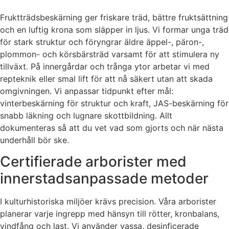
Fruktträdsbeskärning ger friskare träd, bättre fruktsättning
och en luftig krona som släpper in ljus. Vi formar unga träd
för stark struktur och föryngrar äldre äppel-, päron-,
plommon- och körsbärsträd varsamt för att stimulera ny
tillväxt. På innergårdar och trånga ytor arbetar vi med
repteknik eller smal lift för att nå säkert utan att skada
omgivningen. Vi anpassar tidpunkt efter mål:
vinterbeskärning för struktur och kraft, JAS-beskärning för
snabb läkning och lugnare skottbildning. Allt
dokumenteras så att du vet vad som gjorts och när nästa
underhåll bör ske.
Certifierade arborister med
innerstadsanpassade metoder
I kulturhistoriska miljöer krävs precision. Våra arborister
planerar varje ingrepp med hänsyn till rötter, kronbalans,
vindfång och last. Vi använder vassa, desinficerade