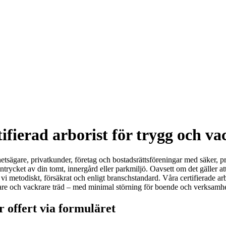
ifierad arborist för trygg och v
etsägare, privatkunder, företag och bostadsrättsföreningar med säker, pr
sintrycket av din tomt, innergård eller parkmiljö. Oavsett om det gäller at
i metodiskt, försäkrat och enligt branschstandard. Våra certifierade arb
säkrare och vackrare träd – med minimal störning för boende och verksamh
r offert via formuläret