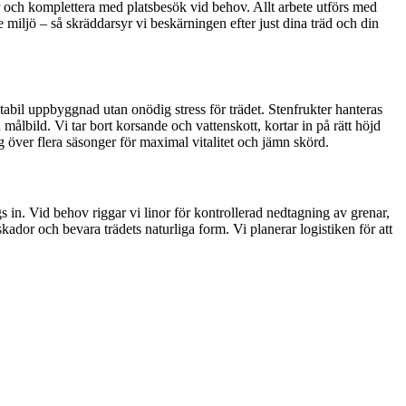
er och komplettera med platsbesök vid behov. Allt arbete utförs med
e miljö – så skräddarsyr vi beskärningen efter just dina träd och din
tabil uppbyggnad utan onödig stress för trädet. Stenfrukter hanteras
bild. Vi tar bort korsande och vattenskott, kortar in på rätt höjd
g över flera säsonger för maximal vitalitet och jämn skörd.
 in. Vid behov riggar vi linor för kontrollerad nedtagning av grenar,
kador och bevara trädets naturliga form. Vi planerar logistiken för att