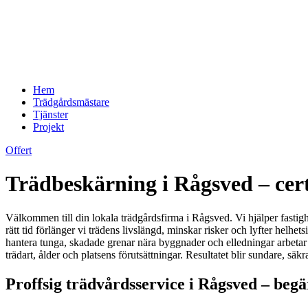
Hem
Trädgårdsmästare
Tjänster
Projekt
Offert
Trädbeskärning i Rågsved – cert
Välkommen till din lokala trädgårdsfirma i Rågsved. Vi hjälper fastigh
rätt tid förlänger vi trädens livslängd, minskar risker och lyfter helhet
hantera tunga, skadade grenar nära byggnader och elledningar arbetar v
trädart, ålder och platsens förutsättningar. Resultatet blir sundare, 
Proffsig trädvårdsservice i Rågsved – begä