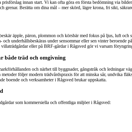
ta prisförslag innan start. Vi kan ofta göra en första bedömning via bild
ch grenar. Berätta om dina mål – mer skörd, lägre krona, fri sikt, säkrar
Vi beskär äpple, päron, plommon och körsbär med fokus på ljus, luft och s
ch underhållsbeskäras under sensommar eller sen vinter beroende på mål
d i villaträdgårdar eller på BRF-gårdar i Rågsved gör vi varsam föryngrin
ar både träd och omgivning
arkförhållanden och närhet till byggnader, gångstråk och ledningar vägs
 metoder följer modern trädvårdspraxis för att minska sår, undvika fläks
t både boende och verksamheter i Rågsved brukar uppskatta.
ed
trädgårdar som kommersiella och offentliga miljöer i Rågsved: