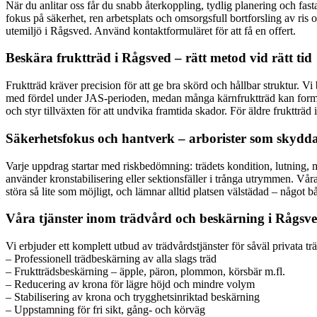
När du anlitar oss får du snabb återkoppling, tydlig planering och fas
fokus på säkerhet, ren arbetsplats och omsorgsfull bortforsling av ris o
utemiljö i Rågsved. Använd kontaktformuläret för att få en offert.
Beskära fruktträd i Rågsved – rätt metod vid rätt tid
Fruktträd kräver precision för att ge bra skörd och hållbar struktur. 
med fördel under JAS-perioden, medan många kärnfruktträd kan form- o
och styr tillväxten för att undvika framtida skador. För äldre fruktträ
Säkerhetsfokus och hantverk – arborister som skydd
Varje uppdrag startar med riskbedömning: trädets kondition, lutning, m
använder kronstabilisering eller sektionsfäller i trånga utrymmen. Våra
störa så lite som möjligt, och lämnar alltid platsen välstädad – någo
Våra tjänster inom trädvård och beskärning i Rågsv
Vi erbjuder ett komplett utbud av trädvårdstjänster för såväl privata 
– Professionell trädbeskärning av alla slags träd
– Fruktträdsbeskärning – äpple, päron, plommon, körsbär m.fl.
– Reducering av krona för lägre höjd och mindre volym
– Stabilisering av krona och trygghetsinriktad beskärning
– Uppstamning för fri sikt, gång- och körväg