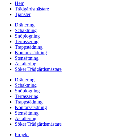
Hem
Trädgårdsmästare
Tjänster
Dränering
Schaktning
Snöplogning
Terrassering
Trappstädning
Kontorsstädning
Stensättning
Asfaltering
Söker Trädgårdsmästare
Dränering
Schaktning
Snöplogning
Terrassering
Trappstädning
Kontorsstädning
Stensättning
Asfaltering
Söker Trädgårdsmästare
Projekt