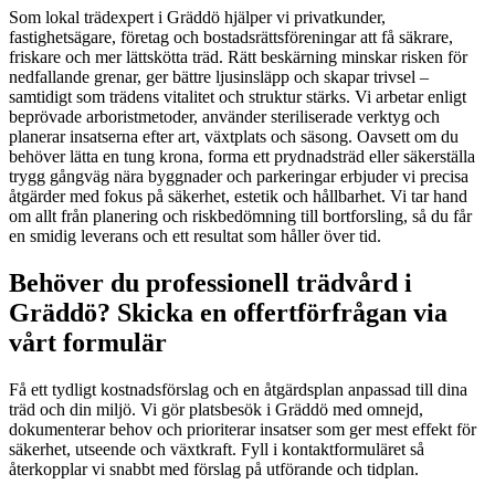
Som lokal trädexpert i Gräddö hjälper vi privatkunder,
fastighetsägare, företag och bostadsrättsföreningar att få säkrare,
friskare och mer lättskötta träd. Rätt beskärning minskar risken för
nedfallande grenar, ger bättre ljusinsläpp och skapar trivsel –
samtidigt som trädens vitalitet och struktur stärks. Vi arbetar enligt
beprövade arboristmetoder, använder steriliserade verktyg och
planerar insatserna efter art, växtplats och säsong. Oavsett om du
behöver lätta en tung krona, forma ett prydnadsträd eller säkerställa
trygg gångväg nära byggnader och parkeringar erbjuder vi precisa
åtgärder med fokus på säkerhet, estetik och hållbarhet. Vi tar hand
om allt från planering och riskbedömning till bortforsling, så du får
en smidig leverans och ett resultat som håller över tid.
Behöver du professionell trädvård i
Gräddö? Skicka en offertförfrågan via
vårt formulär
Få ett tydligt kostnadsförslag och en åtgärdsplan anpassad till dina
träd och din miljö. Vi gör platsbesök i Gräddö med omnejd,
dokumenterar behov och prioriterar insatser som ger mest effekt för
säkerhet, utseende och växtkraft. Fyll i kontaktformuläret så
återkopplar vi snabbt med förslag på utförande och tidplan.