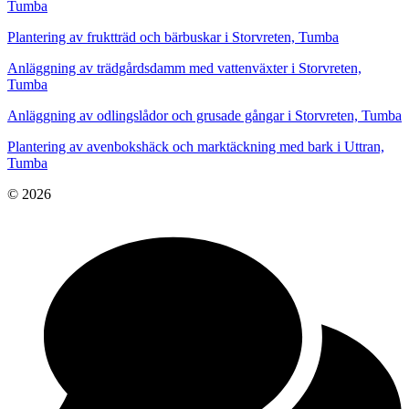
Tumba
Plantering av fruktträd och bärbuskar i Storvreten, Tumba
Anläggning av trädgårdsdamm med vattenväxter i Storvreten,
Tumba
Anläggning av odlingslådor och grusade gångar i Storvreten, Tumba
Plantering av avenbokshäck och marktäckning med bark i Uttran,
Tumba
© 2026