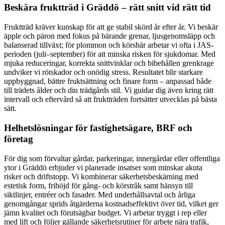
Beskära fruktträd i Gräddö – rätt snitt vid rätt tid
Fruktträd kräver kunskap för att ge stabil skörd år efter år. Vi beskär
äpple och päron med fokus på bärande grenar, ljusgenomsläpp och
balanserad tillväxt; för plommon och körsbär arbetar vi ofta i JAS-
perioden (juli–september) för att minska risken för sjukdomar. Med
mjuka reduceringar, korrekta snittvinklar och bibehållen grenkrage
undviker vi rötskador och onödig stress. Resultatet blir starkare
uppbyggnad, bättre fruktsättning och finare form – anpassad både
till trädets ålder och din trädgårds stil. Vi guidar dig även kring rätt
intervall och eftervård så att fruktträden fortsätter utvecklas på bästa
sätt.
Helhetslösningar för fastighetsägare, BRF och
företag
För dig som förvaltar gårdar, parkeringar, innergårdar eller offentliga
ytor i Gräddö erbjuder vi planerade insatser som minskar akuta
risker och driftstopp. Vi kombinerar säkerhetsbeskärning med
estetisk form, frihöjd för gång- och körstråk samt hänsyn till
siktlinjer, entréer och fasader. Med underhållsavtal och årliga
genomgångar sprids åtgärderna kostnadseffektivt över tid, vilket ger
jämn kvalitet och förutsägbar budget. Vi arbetar tryggt i rep eller
med lift och följer gällande säkerhetsrutiner för arbete nära trafik,