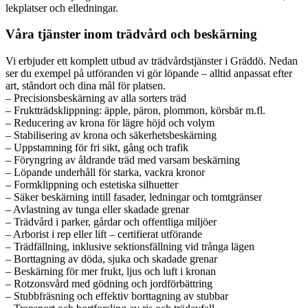
lekplatser och elledningar.
Våra tjänster inom trädvård och beskärning
Vi erbjuder ett komplett utbud av trädvårdstjänster i Gräddö. Nedan
ser du exempel på utföranden vi gör löpande – alltid anpassat efter
art, ståndort och dina mål för platsen.
– Precisionsbeskärning av alla sorters träd
– Fruktträdsklippning: äpple, päron, plommon, körsbär m.fl.
– Reducering av krona för lägre höjd och volym
– Stabilisering av krona och säkerhetsbeskärning
– Uppstamning för fri sikt, gång och trafik
– Föryngring av åldrande träd med varsam beskärning
– Löpande underhåll för starka, vackra kronor
– Formklippning och estetiska silhuetter
– Säker beskärning intill fasader, ledningar och tomtgränser
– Avlastning av tunga eller skadade grenar
– Trädvård i parker, gårdar och offentliga miljöer
– Arborist i rep eller lift – certifierat utförande
– Trädfällning, inklusive sektionsfällning vid trånga lägen
– Borttagning av döda, sjuka och skadade grenar
– Beskärning för mer frukt, ljus och luft i kronan
– Rotzonsvård med gödning och jordförbättring
– Stubbfräsning och effektiv borttagning av stubbar