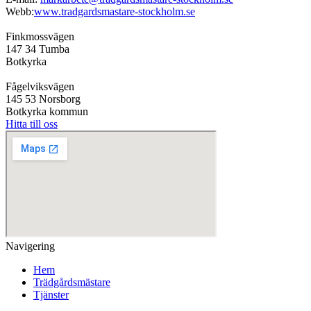
Webb:
www.tradgardsmastare-stockholm.se
Finkmossvägen
147 34 Tumba
Botkyrka
Fågelviksvägen
145 53 Norsborg
Botkyrka kommun
Hitta till oss
Navigering
Hem
Trädgårdsmästare
Tjänster