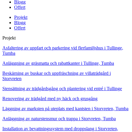
Blogg
Offert
Projekt
Blogg
Offert
Projekt
Asfaltering av uppfart och parkering vid flerfamiljshus i Tullinge,
Tumba
Anläggning av gräsmatta och rabattkanter i Tullinge, Tumba
Beskärning av buskar och uppfräschning av villaträdgård i
Storvreten
Stensättning av trädgårdsgång och plantering vid entré i Tullinge
Renovering av trädgård med ny häck och grusgång
Läggning av marksten på uteplats med kantsten i Storvreten, Tumba
Anläggning av naturstensmur och trappa i Storvreten, Tumba
Installation av bevattningssystem med droppslang i Storvreten,