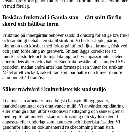
kostnadsfri offert genom att fylla i kontaktformuläret så återkommer
vi med förslag.
Beskära fruktträd i Gamla stan – rätt snitt för fin
skörd och hållbar form
Fruktträd på innergårdar behöver särskild omsorg för att ge bra frukt
och samtidigt behålla en stabil struktur. Vi beskär äpple, päron,
plommon och körsbär med fokus på luft och ljus i kronan, frisk ved
och jämn fördelning av grenverk. Snitten läggs korrekt för att
minska sårstorlek och främja läkning, och vi anpassar intensiteten
efter trädets ålder och vitalitet. Stenfrukt beskärs oftast under JAS-
perioden, medan andra arter kan formas på sen vinter för struktur.
Målet är ett vackert, säkert träd som bär bättre och kräver mindre
akut underhåll framöver.
Säker trädvård i kulturhistorisk stadsmiljö
I Gamla stan arbetar vi med högsta hänsyn till byggnader,
markbeläggningar och omgivande miljö. Vi använder repklättring
eller smidiga liftar, utför sektionsvis nedtagning och sänker grenar
med rep för att undvika skador. Utrustning och skyddsmaterial
anpassas efter underlag som natursten och historiska fasader. Vi
genomför alltid en dokumenterad riskbedömning innan start,