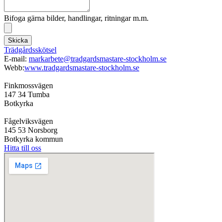
Bifoga gärna bilder, handlingar, ritningar m.m.
Skicka
Trädgårdsskötsel
E-mail:
markarbete@tradgardsmastare-stockholm.se
Webb:
www.tradgardsmastare-stockholm.se
Finkmossvägen
147 34 Tumba
Botkyrka
Fågelviksvägen
145 53 Norsborg
Botkyrka kommun
Hitta till oss