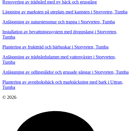
Renovering av trädgård med ny häck och grusgång
Läggning av marksten på uteplats med kantsten i Storvreten, Tumba
Anläggning av naturstensmur och trappa i Storvreten, Tumba
Installation av bevattningssystem med droppslang i Storvreten,
Tumba
Plantering av fruktträd och bärbuskar i Storvreten, Tumba
Anläggning av trädgårdsdamm med vattenväxter i Storvreten,
Tumba
Anläggning av odlingslådor och grusade gångar i Storvreten, Tumba
Plantering av avenbokshäck och marktäckning med bark i Uttran,
Tumba
© 2026