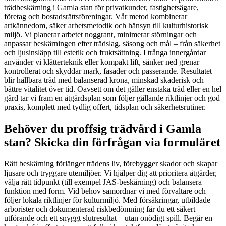
trädbeskärning i Gamla stan för privatkunder, fastighetsägare,
företag och bostadsrättsföreningar. Vår metod kombinerar
artkännedom, säker arbetsmetodik och hänsyn till kulturhistorisk
miljö. Vi planerar arbetet noggrant, minimerar störningar och
anpassar beskärningen efter trädslag, säsong och mål – från säkerhet
och ljusinsläpp till estetik och fruktsättning. I trånga innergårdar
använder vi klätterteknik eller kompakt lift, sänker ned grenar
kontrollerat och skyddar mark, fasader och passerande. Resultatet
blir hållbara träd med balanserad krona, minskad skaderisk och
bättre vitalitet över tid. Oavsett om det gäller enstaka träd eller en hel
gård tar vi fram en åtgärdsplan som följer gällande riktlinjer och god
praxis, komplett med tydlig offert, tidsplan och säkerhetsrutiner.
Behöver du proffsig trädvård i Gamla
stan? Skicka din förfrågan via formuläret
Rätt beskärning förlänger trädens liv, förebygger skador och skapar
ljusare och tryggare utemiljöer. Vi hjälper dig att prioritera åtgärder,
välja rätt tidpunkt (till exempel JAS-beskärning) och balansera
funktion med form. Vid behov samordnar vi med förvaltare och
följer lokala riktlinjer för kulturmiljö. Med försäkringar, utbildade
arborister och dokumenterad riskbedömning får du ett säkert
utförande och ett snyggt slutresultat – utan onödigt spill. Begär en