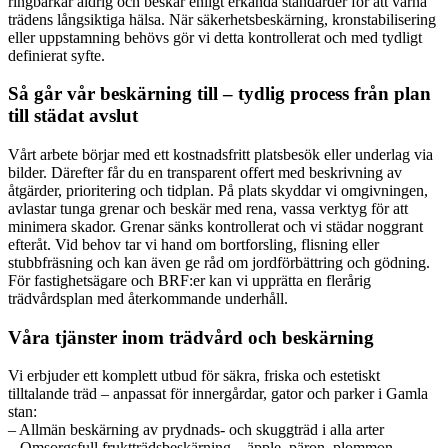
ringbarkar aldrig och beskär enligt erkända standarder för att värna
trädens långsiktiga hälsa. När säkerhetsbeskärning, kronstabilisering
eller uppstamning behövs gör vi detta kontrollerat och med tydligt
definierat syfte.
Så går vår beskärning till – tydlig process från plan
till städat avslut
Vårt arbete börjar med ett kostnadsfritt platsbesök eller underlag via
bilder. Därefter får du en transparent offert med beskrivning av
åtgärder, prioritering och tidplan. På plats skyddar vi omgivningen,
avlastar tunga grenar och beskär med rena, vassa verktyg för att
minimera skador. Grenar sänks kontrollerat och vi städar noggrant
efteråt. Vid behov tar vi hand om bortforsling, flisning eller
stubbfräsning och kan även ge råd om jordförbättring och gödning.
För fastighetsägare och BRF:er kan vi upprätta en flerårig
trädvårdsplan med återkommande underhåll.
Våra tjänster inom trädvård och beskärning
Vi erbjuder ett komplett utbud för säkra, friska och estetiskt
tilltalande träd – anpassat för innergårdar, gator och parker i Gamla
stan:
– Allmän beskärning av prydnads- och skuggträd i alla arter
– Omsorgsfull fruktträdsbeskärning – äpple, päron, plommon,