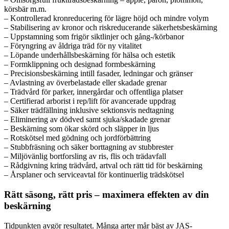
körsbär m.m.
– Kontrollerad kronreducering för lägre höjd och mindre volym
– Stabilisering av kronor och riskreducerande säkerhetsbeskärning
– Uppstamning som frigör siktlinjer och gång-/körbanor
– Föryngring av åldriga träd för ny vitalitet
– Löpande underhållsbeskärning för hälsa och estetik
– Formklippning och designad formbeskärning
– Precisionsbeskärning intill fasader, ledningar och gränser
– Avlastning av överbelastade eller skadade grenar
– Trädvård för parker, innergårdar och offentliga platser
– Certifierad arborist i rep/lift för avancerade uppdrag
– Säker trädfällning inklusive sektionsvis nedtagning
– Eliminering av dödved samt sjuka/skadade grenar
– Beskärning som ökar skörd och släpper in ljus
– Rotskötsel med gödning och jordförbättring
– Stubbfräsning och säker borttagning av stubbrester
– Miljövänlig bortforsling av ris, flis och trädavfall
– Rådgivning kring trädvård, artval och rätt tid för beskärning
– Årsplaner och serviceavtal för kontinuerlig trädskötsel
Rätt säsong, rätt pris – maximera effekten av din
beskärning
Tidpunkten avgör resultatet. Många arter mår bäst av JAS-