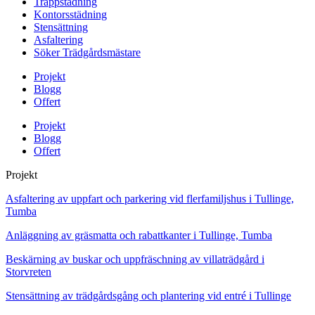
Trappstädning
Kontorsstädning
Stensättning
Asfaltering
Söker Trädgårdsmästare
Projekt
Blogg
Offert
Projekt
Blogg
Offert
Projekt
Asfaltering av uppfart och parkering vid flerfamiljshus i Tullinge,
Tumba
Anläggning av gräsmatta och rabattkanter i Tullinge, Tumba
Beskärning av buskar och uppfräschning av villaträdgård i
Storvreten
Stensättning av trädgårdsgång och plantering vid entré i Tullinge