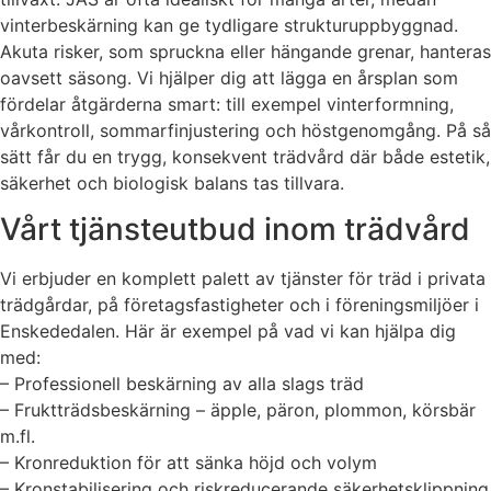
vinterbeskärning kan ge tydligare strukturuppbyggnad.
Akuta risker, som spruckna eller hängande grenar, hanteras
oavsett säsong. Vi hjälper dig att lägga en årsplan som
fördelar åtgärderna smart: till exempel vinterformning,
vårkontroll, sommarfinjustering och höstgenomgång. På så
sätt får du en trygg, konsekvent trädvård där både estetik,
säkerhet och biologisk balans tas tillvara.
Vårt tjänsteutbud inom trädvård
Vi erbjuder en komplett palett av tjänster för träd i privata
trädgårdar, på företagsfastigheter och i föreningsmiljöer i
Enskededalen. Här är exempel på vad vi kan hjälpa dig
med:
– Professionell beskärning av alla slags träd
– Fruktträdsbeskärning – äpple, päron, plommon, körsbär
m.fl.
– Kronreduktion för att sänka höjd och volym
– Kronstabilisering och riskreducerande säkerhetsklippning