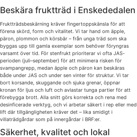
Beskära fruktträd i Enskededalen
Fruktträdsbeskärning kräver fingertoppskänsla för att
förena skörd, form och vitalitet. Vi tar hand om äpple,
päron, plommon och körsbär – från unga träd som ska
byggas upp till gamla exemplar som behöver föryngras
varsamt över tid. För stenfrukt prioriterar vi ofta JAS-
perioden (juli–september) för att minimera risken för
svampangrepp, medan äpple och päron kan beskäras
både under JAS och under sen vinter för struktur. Vi tar
bort korsande, skuggande och sjuka grenar, öppnar
kronan för ljus och luft och avlastar tunga partier för att
förebygga brott. Alla snitt görs korrekta och rena med
desinficerade verktyg, och vi arbetar säkert i rep eller med
lift där tillgängligheten kräver det – lika smidigt i
villaträdgårdar som på innergårdar i BRF:er.
Säkerhet, kvalitet och lokal