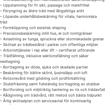
– Uppstamning för fri sikt, passage och markfrihet
– Föryngring av äldre träd med långsiktiga snitt
– Löpande underhållsbeskärning för vitala, harmoniska
träd
– Formklippning och estetisk shaping
– Precisionsbeskärning intill hus, el och tomtgränser
– Avlastning av tunga, spruckna eller stormskadade grenar
– Skötsel av trädbestånd i parker och offentliga miljöer
– Arboristtjänster i rep eller lift – certifierat utförande
– Trädfällning, inklusive sektionsfällning och säker
nedtagning
– Borttagning av döda, sjuka och skadade partier
– Beskärning för bättre skörd, ljusinsläpp och luft
– Rotzonsvård med gödning och jordförbättring
– Stubbfräsning samt fullständig borttagning av stubbar
– Bortforsling och miljöriktig hantering av ris och trädavfall
– Rådgivning om trädvård, rätt metod och bästa tidpunkt
– Årlig skötselplan och serviceavtal för kontinuerlig