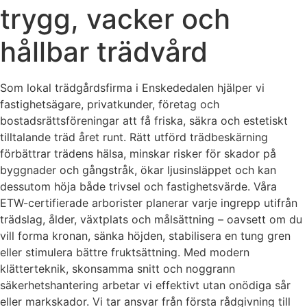
trygg, vacker och
hållbar trädvård
Som lokal trädgårdsfirma i Enskededalen hjälper vi
fastighetsägare, privatkunder, företag och
bostadsrättsföreningar att få friska, säkra och estetiskt
tilltalande träd året runt. Rätt utförd trädbeskärning
förbättrar trädens hälsa, minskar risker för skador på
byggnader och gångstråk, ökar ljusinsläppet och kan
dessutom höja både trivsel och fastighetsvärde. Våra
ETW-certifierade arborister planerar varje ingrepp utifrån
trädslag, ålder, växtplats och målsättning – oavsett om du
vill forma kronan, sänka höjden, stabilisera en tung gren
eller stimulera bättre fruktsättning. Med modern
klätterteknik, skonsamma snitt och noggrann
säkerhetshantering arbetar vi effektivt utan onödiga sår
eller markskador. Vi tar ansvar från första rådgivning till