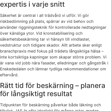
expertis i varje snitt
Säkerhet är central i all trädvård vi utför. Vi gör
riskbedömning på plats, spärrar av vid behov och
använder riggningsteknik för kontrollerade nedtagningar
över känsliga ytor. Vid kronstabilisering och
säkerhetsbeskärning tar vi hänsyn till vindlaster,
vedstruktur och tidigare skador. Allt arbete sker enligt
branschpraxis med fokus på trädets långsiktiga hälsa –
inte kortsiktiga kapningar som skapar större problem. Vi
är vana vid jobb nära fasader, elledningar och gångstråk i
Enskededalen och lämnar tydliga rekommendationer om
eftervård.
Rätt tid för beskärning – planera
för långsiktigt resultat
Tidpunkten för beskärning påverkar både läkning och
tillväxt. JAS är ofta idealiskt för många arter, medan