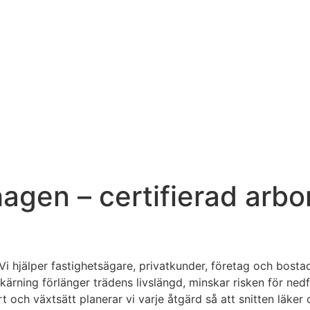
gen – certifierad arbori
 Vi hjälper fastighetsägare, privatkunder, företag och bost
skärning förlänger trädens livslängd, minskar risken för nedf
och växtsätt planerar vi varje åtgärd så att snitten läker o