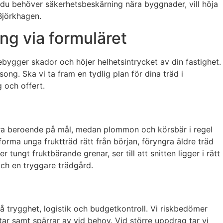
m du behöver säkerhetsbeskärning nära byggnader, vill höja
 Björkhagen.
ng via formuläret
bygger skador och höjer helhetsintrycket av din fastighet.
ong. Ska vi ta fram en tydlig plan för dina träd i
 och offert.
era beroende på mål, medan plommon och körsbär i regel
orma unga fruktträd rätt från början, föryngra äldre träd
 tungt fruktbärande grenar, ser till att snitten ligger i rätt
och en tryggare trädgård.
 trygghet, logistik och budgetkontroll. Vi riskbedömer
tar samt spärrar av vid behov. Vid större uppdrag tar vi