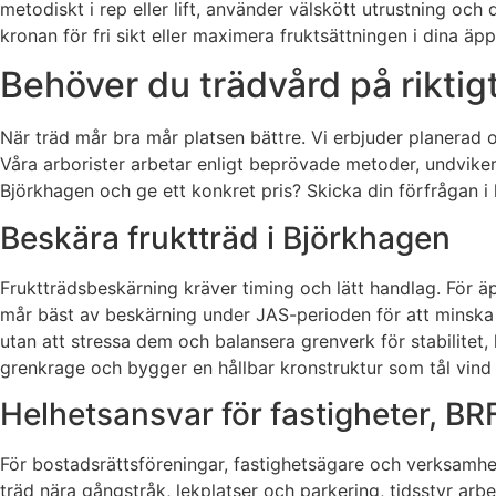
metodiskt i rep eller lift, använder välskött utrustning oc
kronan för fri sikt eller maximera fruktsättningen i dina äp
Behöver du trädvård på riktig
När träd mår bra mår platsen bättre. Vi erbjuder planerad 
Våra arborister arbetar enligt beprövade metoder, undviker t
Björkhagen och ge ett konkret pris? Skicka din förfrågan 
Beskära fruktträd i Björkhagen
Fruktträdsbeskärning kräver timing och lätt handlag. För
mår bäst av beskärning under JAS-perioden för att minska r
utan att stressa dem och balansera grenverk för stabilitet, l
grenkrage och bygger en hållbar kronstruktur som tål vind o
Helhetsansvar för fastigheter, BR
För bostadsrättsföreningar, fastighetsägare och verksamhet
träd nära gångstråk, lekplatser och parkering, tidsstyr ar