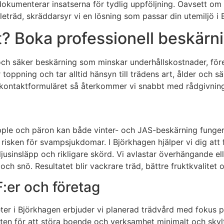
h dokumenterar insatserna för tydlig uppföljning. Oavsett o
pleträd, skräddarsyr vi en lösning som passar din utemiljö i
t? Boka professionell beskärni
och säker beskärning som minskar underhållskostnader, före
oppning och tar alltid hänsyn till trädens art, ålder och säs
i kontaktformuläret så återkommer vi snabbt med rådgivning
 äpple och päron kan både vinter- och JAS-beskärning fung
isken för svampsjukdomar. I Björkhagen hjälper vi dig att f
jusinsläpp och rikligare skörd. Vi avlastar överhängande eller
ch snö. Resultatet blir vackrare träd, bättre fruktkvalitet 
F:er och företag
er i Björkhagen erbjuder vi planerad trädvård med fokus på
beten för att störa boende och verksamhet minimalt och skyl