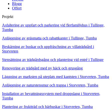
Blogg
Offert
Projekt
Asfaltering av uppfart och parkering vid flerfamiljshus i Tullinge,
Tumba
Anläggning av gräsmatta och rabattkanter i Tullinge, Tumba
Beskärning av buskar och uppfräschning av villaträdgård i
Storvreten
Stensättning av trädgårdsgång och plantering vid entré i Tullinge
Renovering av trädgård med ny häck och grusgång
Läggning av marksten på uteplats med kantsten i Storvreten, Tumba
Anläggning av naturstensmur och trappa i Storvreten, Tumba
Installation av bevattningssystem med droppslang i Storvreten,
Tumba
Plantering av fruktträd och bärbuskar i Storvreten, Tumba