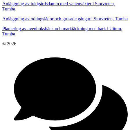
Anläggning av trädgårdsdamm med vattenväxter i Storvreten,
Tumba
Anläggning av odlingslådor och grusade gångar i Storvreten, Tumba
Plantering av avenbokshäck och marktäckning med bark i Uttran,
Tumba
© 2026