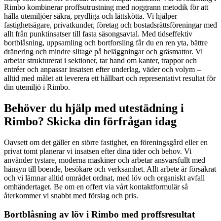
Rimbo kombinerar proffsutrustning med noggrann metodik för att
hålla utemiljöer säkra, prydliga och lättskötta. Vi hjälper
fastighetsägare, privatkunder, företag och bostadsrättsföreningar med
allt från punktinsatser till fasta säsongsavtal. Med tidseffektiv
bortblåsning, uppsamling och bortforsling får du en ren yta, bättre
dränering och mindre slitage på beläggningar och gräsmattor. Vi
arbetar strukturerat i sektioner, tar hand om kanter, trappor och
entréer och anpassar insatsen efter underlag, väder och volym –
alltid med målet att leverera ett hållbart och representativt resultat för
din utemiljö i Rimbo.
Behöver du hjälp med utestädning i
Rimbo? Skicka din förfrågan idag
Oavsett om det gäller en större fastighet, en föreningsgård eller en
privat tomt planerar vi insatsen efter dina tider och behov. Vi
använder tystare, moderna maskiner och arbetar ansvarsfullt med
hänsyn till boende, besökare och verksamhet. Allt arbete är försäkrat
och vi lämnar alltid området ordnat, med löv och organiskt avfall
omhändertaget. Be om en offert via vårt kontaktformulär så
återkommer vi snabbt med förslag och pris.
Bortblåsning av löv i Rimbo med proffsresultat