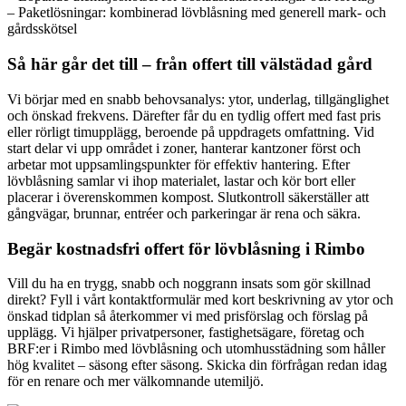
– Paketlösningar: kombinerad lövblåsning med generell mark- och
gårdsskötsel
Så här går det till – från offert till välstädad gård
Vi börjar med en snabb behovsanalys: ytor, underlag, tillgänglighet
och önskad frekvens. Därefter får du en tydlig offert med fast pris
eller rörligt timupplägg, beroende på uppdragets omfattning. Vid
start delar vi upp området i zoner, hanterar kantzoner först och
arbetar mot uppsamlingspunkter för effektiv hantering. Efter
lövblåsning samlar vi ihop materialet, lastar och kör bort eller
placerar i överenskommen kompost. Slutkontroll säkerställer att
gångvägar, brunnar, entréer och parkeringar är rena och säkra.
Begär kostnadsfri offert för lövblåsning i Rimbo
Vill du ha en trygg, snabb och noggrann insats som gör skillnad
direkt? Fyll i vårt kontaktformulär med kort beskrivning av ytor och
önskad tidplan så återkommer vi med prisförslag och förslag på
upplägg. Vi hjälper privatpersoner, fastighetsägare, företag och
BRF:er i Rimbo med lövblåsning och utomhusstädning som håller
hög kvalitet – säsong efter säsong. Skicka din förfrågan redan idag
för en renare och mer välkomnande utemiljö.