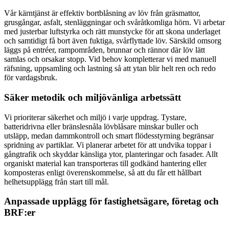
Vår kärntjänst är effektiv bortblåsning av löv från gräsmattor,
grusgångar, asfalt, stenläggningar och svåråtkomliga hörn. Vi arbetar
med justerbar luftstyrka och rätt munstycke för att skona underlaget
och samtidigt få bort även fuktiga, svårflyttade löv. Särskild omsorg
läggs på entréer, rampområden, brunnar och rännor där löv lätt
samlas och orsakar stopp. Vid behov kompletterar vi med manuell
räfsning, uppsamling och lastning så att ytan blir helt ren och redo
för vardagsbruk.
Säker metodik och miljövänliga arbetssätt
Vi prioriterar säkerhet och miljö i varje uppdrag. Tystare,
batteridrivna eller bränslesnåla lövblåsare minskar buller och
utsläpp, medan dammkontroll och smart flödesstyrning begränsar
spridning av partiklar. Vi planerar arbetet för att undvika toppar i
gångtrafik och skyddar känsliga ytor, planteringar och fasader. Allt
organiskt material kan transporteras till godkänd hantering eller
komposteras enligt överenskommelse, så att du får ett hållbart
helhetsupplägg från start till mål.
Anpassade upplägg för fastighetsägare, företag och
BRF:er