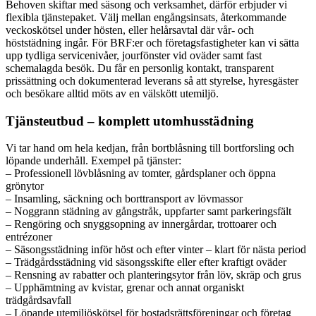
Behoven skiftar med säsong och verksamhet, därför erbjuder vi
flexibla tjänstepaket. Välj mellan engångsinsats, återkommande
veckoskötsel under hösten, eller helårsavtal där vår- och
höststädning ingår. För BRF:er och företagsfastigheter kan vi sätta
upp tydliga servicenivåer, jourfönster vid oväder samt fast
schemalagda besök. Du får en personlig kontakt, transparent
prissättning och dokumenterad leverans så att styrelse, hyresgäster
och besökare alltid möts av en välskött utemiljö.
Tjänsteutbud – komplett utomhusstädning
Vi tar hand om hela kedjan, från bortblåsning till bortforsling och
löpande underhåll. Exempel på tjänster:
– Professionell lövblåsning av tomter, gårdsplaner och öppna
grönytor
– Insamling, säckning och borttransport av lövmassor
– Noggrann städning av gångstråk, uppfarter samt parkeringsfält
– Rengöring och snyggsopning av innergårdar, trottoarer och
entrézoner
– Säsongsstädning inför höst och efter vinter – klart för nästa period
– Trädgårdsstädning vid säsongsskifte eller efter kraftigt oväder
– Rensning av rabatter och planteringsytor från löv, skräp och grus
– Upphämtning av kvistar, grenar och annat organiskt
trädgårdsavfall
– Löpande utemiljöskötsel för bostadsrättsföreningar och företag