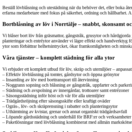
Beställ lövblåsning och utestädning när du behöver det, eller boka åte
erfarna medarbetare med fokus på säkerhet, ordning och hållbarhet. A
Bortblåsning av löv i Norrtälje – snabbt, skonsamt o
Vi blåser bort löv från gräsmattor, gångstråk, grusytor och hårdgjorda 
planteringar och entréytor använder vi lägre effekt och handverktyg för 
ytor som förbättrar helhetsintrycket, ökar framkomligheten och minsk
Våra tjänster – komplett städning för alla ytor
Vi erbjuder ett komplett utbud för löv, skräp och utemiljöer – anpassat
– Effektiv lövblåsning på tomter, gårdsytor och öppna grönytor
– Insamling av löv med borttransport till återvinning
– Noggrann sopning och blåsning av gångstråk, uppfarter och parkeri
– Städning och avspolning av innergårdar, trottoarer samt entrézoner
– Säsongsstädning inför höst och vår för alla utemiljöer
– Trädgårdsröjning efter säsongsskifte eller kraftigt oväder
– Ogräs-, löv- och skräprensning i rabatter och planteringsytor
– Uthämtning av kvistar, grenar och annat organiskt trädgårdsavfall
– Löpande gårdsstädning och underhåll för BRF:er och verksamheter
– Paketlösningar med lövblåsning kombinerat med allmän markskötse