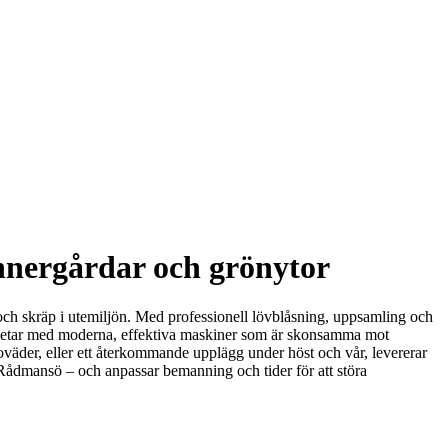
innergårdar och grönytor
 och skräp i utemiljön. Med professionell lövblåsning, uppsamling och
m arbetar med moderna, effektiva maskiner som är skonsamma mot
 oväder, eller ett återkommande upplägg under höst och vår, levererar
 Rådmansö – och anpassar bemanning och tider för att störa