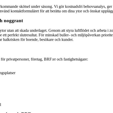
rkommande skötsel under säsong. Vi gör kostnadsfri behovsanalys, ger en 
nvänd kontaktformuläret för att berätta om dina ytor och önskat uppläg
ch noggrant
ytor utan att skada underlaget. Genom att styra luftflödet och arbeta i 
ett perfekt slutresultat. För minskad buller- och miljöpåverkan prioriter
ar halkrisken för boende, besökare och kunder.
 för privatpersoner, företag, BRF:er och fastighetsägare:
ngsplatser
l