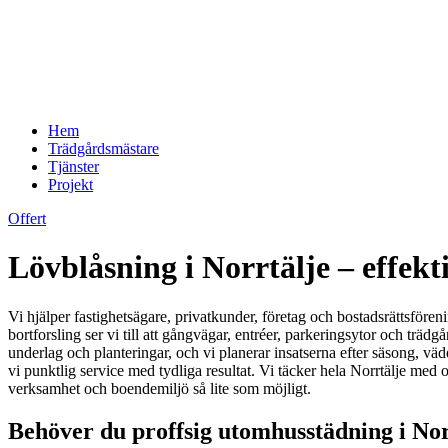
Hem
Trädgårdsmästare
Tjänster
Projekt
Offert
Lövblåsning i Norrtälje – effek
Vi hjälper fastighetsägare, privatkunder, företag och bostadsrättsför
bortforsling ser vi till att gångvägar, entréer, parkeringsytor och t
underlag och planteringar, och vi planerar insatserna efter säsong, vä
vi punktlig service med tydliga resultat. Vi täcker hela Norrtälje me
verksamhet och boendemiljö så lite som möjligt.
Behöver du proffsig utomhusstädning i Nor