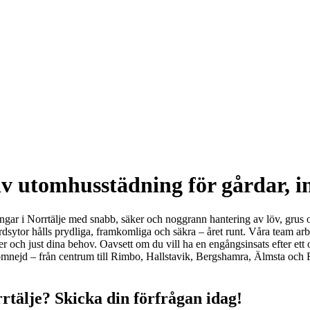
tiv utomhusstädning för gårdar, 
eningar i Norrtälje med snabb, säker och noggrann hantering av löv, grus
rädgårdsytor hålls prydliga, framkomliga och säkra – året runt. Våra tea
der och just dina behov. Oavsett om du vill ha en engångsinsats efter ett
d omnejd – från centrum till Rimbo, Hallstavik, Bergshamra, Älmsta och
rtälje? Skicka din förfrågan idag!