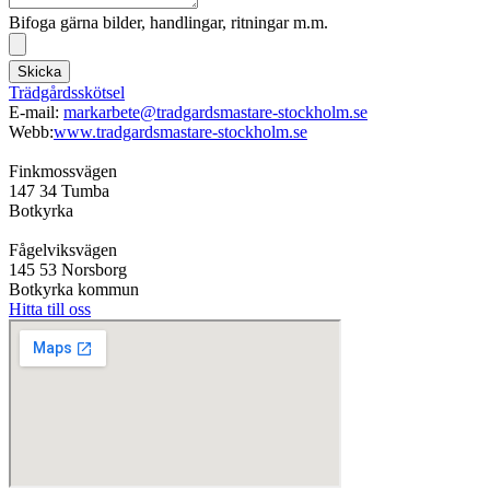
Bifoga gärna bilder, handlingar, ritningar m.m.
Skicka
Trädgårdsskötsel
E-mail:
markarbete@tradgardsmastare-stockholm.se
Webb:
www.tradgardsmastare-stockholm.se
Finkmossvägen
147 34 Tumba
Botkyrka
Fågelviksvägen
145 53 Norsborg
Botkyrka kommun
Hitta till oss