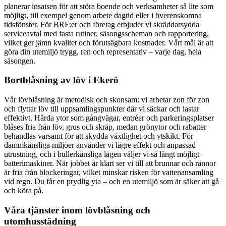
planerar insatsen för att störa boende och verksamheter så lite som
möjligt, till exempel genom arbete dagtid eller i överenskomna
tidsfönster. För BRF:er och företag erbjuder vi skräddarsydda
serviceavtal med fasta rutiner, säsongsscheman och rapportering,
vilket ger jämn kvalitet och förutsägbara kostnader. Vårt mål är att
göra din utemiljö trygg, ren och representativ – varje dag, hela
säsongen.
Bortblåsning av löv i Ekerö
Vår lövblåsning är metodisk och skonsam: vi arbetar zon för zon
och flyttar löv till uppsamlingspunkter där vi säckar och lastar
effektivt. Hårda ytor som gångvägar, entréer och parkeringsplatser
blåses fria från löv, grus och skräp, medan grönytor och rabatter
behandlas varsamt för att skydda växtlighet och ytskikt. För
dammkänsliga miljöer använder vi lägre effekt och anpassad
utrustning, och i bullerkänsliga lägen väljer vi så långt möjligt
batterimaskiner. När jobbet är klart ser vi till att brunnar och rännor
är fria från blockeringar, vilket minskar risken för vattenansamling
vid regn. Du får en prydlig yta – och en utemiljö som är säker att gå
och köra på.
Våra tjänster inom lövblåsning och
utomhusstädning