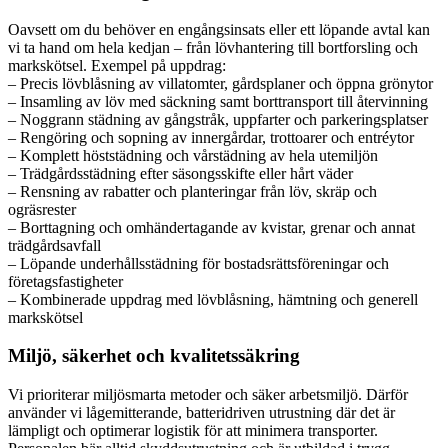
Oavsett om du behöver en engångsinsats eller ett löpande avtal kan
vi ta hand om hela kedjan – från lövhantering till bortforsling och
markskötsel. Exempel på uppdrag:
– Precis lövblåsning av villatomter, gårdsplaner och öppna grönytor
– Insamling av löv med säckning samt borttransport till återvinning
– Noggrann städning av gångstråk, uppfarter och parkeringsplatser
– Rengöring och sopning av innergårdar, trottoarer och entréytor
– Komplett höststädning och vårstädning av hela utemiljön
– Trädgårdsstädning efter säsongsskifte eller hårt väder
– Rensning av rabatter och planteringar från löv, skräp och
ogräsrester
– Borttagning och omhändertagande av kvistar, grenar och annat
trädgårdsavfall
– Löpande underhållsstädning för bostadsrättsföreningar och
företagsfastigheter
– Kombinerade uppdrag med lövblåsning, hämtning och generell
markskötsel
Miljö, säkerhet och kvalitetssäkring
Vi prioriterar miljösmarta metoder och säker arbetsmiljö. Därför
använder vi lågemitterande, batteridriven utrustning där det är
lämpligt och optimerar logistik för att minimera transporter.