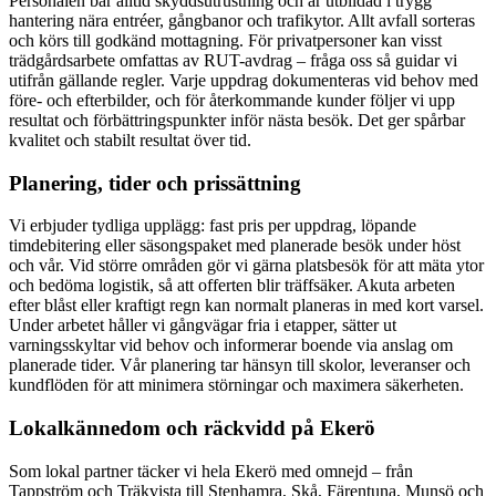
Personalen bär alltid skyddsutrustning och är utbildad i trygg
hantering nära entréer, gångbanor och trafikytor. Allt avfall sorteras
och körs till godkänd mottagning. För privatpersoner kan visst
trädgårdsarbete omfattas av RUT-avdrag – fråga oss så guidar vi
utifrån gällande regler. Varje uppdrag dokumenteras vid behov med
före- och efterbilder, och för återkommande kunder följer vi upp
resultat och förbättringspunkter inför nästa besök. Det ger spårbar
kvalitet och stabilt resultat över tid.
Planering, tider och prissättning
Vi erbjuder tydliga upplägg: fast pris per uppdrag, löpande
timdebitering eller säsongspaket med planerade besök under höst
och vår. Vid större områden gör vi gärna platsbesök för att mäta ytor
och bedöma logistik, så att offerten blir träffsäker. Akuta arbeten
efter blåst eller kraftigt regn kan normalt planeras in med kort varsel.
Under arbetet håller vi gångvägar fria i etapper, sätter ut
varningsskyltar vid behov och informerar boende via anslag om
planerade tider. Vår planering tar hänsyn till skolor, leveranser och
kundflöden för att minimera störningar och maximera säkerheten.
Lokalkännedom och räckvidd på Ekerö
Som lokal partner täcker vi hela Ekerö med omnejd – från
Tappström och Träkvista till Stenhamra, Skå, Färentuna, Munsö och