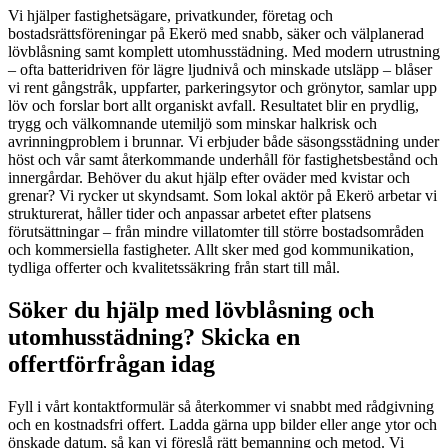
Vi hjälper fastighetsägare, privatkunder, företag och
bostadsrättsföreningar på Ekerö med snabb, säker och välplanerad
lövblåsning samt komplett utomhusstädning. Med modern utrustning
– ofta batteridriven för lägre ljudnivå och minskade utsläpp – blåser
vi rent gångstråk, uppfarter, parkeringsytor och grönytor, samlar upp
löv och forslar bort allt organiskt avfall. Resultatet blir en prydlig,
trygg och välkomnande utemiljö som minskar halkrisk och
avrinningproblem i brunnar. Vi erbjuder både säsongsstädning under
höst och vår samt återkommande underhåll för fastighetsbestånd och
innergårdar. Behöver du akut hjälp efter oväder med kvistar och
grenar? Vi rycker ut skyndsamt. Som lokal aktör på Ekerö arbetar vi
strukturerat, håller tider och anpassar arbetet efter platsens
förutsättningar – från mindre villatomter till större bostadsområden
och kommersiella fastigheter. Allt sker med god kommunikation,
tydliga offerter och kvalitetssäkring från start till mål.
Söker du hjälp med lövblåsning och
utomhusstädning? Skicka en
offertförfrågan idag
Fyll i vårt kontaktformulär så återkommer vi snabbt med rådgivning
och en kostnadsfri offert. Ladda gärna upp bilder eller ange ytor och
önskade datum, så kan vi föreslå rätt bemanning och metod. Vi