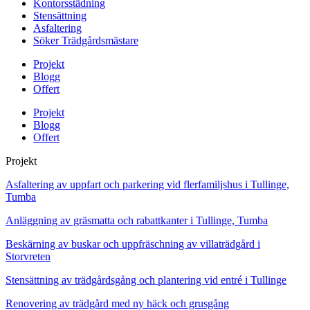
Kontorsstädning
Stensättning
Asfaltering
Söker Trädgårdsmästare
Projekt
Blogg
Offert
Projekt
Blogg
Offert
Projekt
Asfaltering av uppfart och parkering vid flerfamiljshus i Tullinge,
Tumba
Anläggning av gräsmatta och rabattkanter i Tullinge, Tumba
Beskärning av buskar och uppfräschning av villaträdgård i
Storvreten
Stensättning av trädgårdsgång och plantering vid entré i Tullinge
Renovering av trädgård med ny häck och grusgång