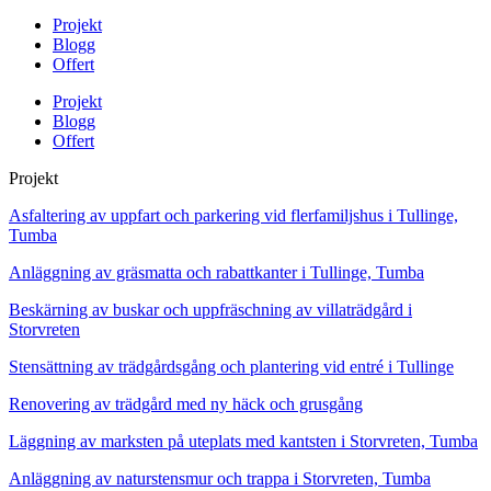
Projekt
Blogg
Offert
Projekt
Blogg
Offert
Projekt
Asfaltering av uppfart och parkering vid flerfamiljshus i Tullinge,
Tumba
Anläggning av gräsmatta och rabattkanter i Tullinge, Tumba
Beskärning av buskar och uppfräschning av villaträdgård i
Storvreten
Stensättning av trädgårdsgång och plantering vid entré i Tullinge
Renovering av trädgård med ny häck och grusgång
Läggning av marksten på uteplats med kantsten i Storvreten, Tumba
Anläggning av naturstensmur och trappa i Storvreten, Tumba