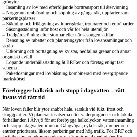
grönytor
– Insamling av löv med efterföljande borttransport till återvinning
– Noggrann renblåsning och sopning av gångstråk, uppfarter samt
parkeringsplatser
– Städning och friläggning av innergårdar, trottoarer och entrépartier
– Säsongsstädning inför höst och vår för hela utemiljön
– Trädgårdsröjning efter stormar eller när säsongen skiftar
– Rensning av rabatter och planteringsytor från lövansamlingar och
skräp
– Utkörning och borttagning av kvistar, nedfallna grenar och annat
organiskt avfall
– Löpande underhållsstädning åt BRF:er och företag enligt fast
schema
– Paketlösningar med lövblåsning kombinerad med övergripande
markskötsel
Förebygger halkrisk och stopp i dagvatten – rätt
insats vid rätt tid
När löven faller blir ytor snabbt hala, särskilt vid fukt, frost och
skuggpartier. Vi planerar insatserna efter väderprognoser och lokala
förhållanden i Älvsjö för att förebygga halkolyckor, vattenansamling
och stopp i dagvattenbrunnar. Gångvägar, cykelstråk, ramper och
entréer prioriteras, liksom parkeringar med hög trafik. För BRF och
fastighetsbolag rekommenderar vi säsongsavtal med nivåer för