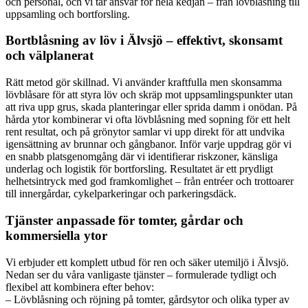
och personal, och vi tar ansvar för hela kedjan – från lövblåsning till
uppsamling och bortforsling.
Bortblåsning av löv i Älvsjö – effektivt, skonsamt
och välplanerat
Rätt metod gör skillnad. Vi använder kraftfulla men skonsamma
lövblåsare för att styra löv och skräp mot uppsamlingspunkter utan
att riva upp grus, skada planteringar eller sprida damm i onödan. På
hårda ytor kombinerar vi ofta lövblåsning med sopning för ett helt
rent resultat, och på grönytor samlar vi upp direkt för att undvika
igensättning av brunnar och gångbanor. Inför varje uppdrag gör vi
en snabb platsgenomgång där vi identifierar riskzoner, känsliga
underlag och logistik för bortforsling. Resultatet är ett prydligt
helhetsintryck med god framkomlighet – från entréer och trottoarer
till innergårdar, cykelparkeringar och parkeringsdäck.
Tjänster anpassade för tomter, gårdar och
kommersiella ytor
Vi erbjuder ett komplett utbud för ren och säker utemiljö i Älvsjö.
Nedan ser du våra vanligaste tjänster – formulerade tydligt och
flexibel att kombinera efter behov:
– Lövblåsning och röjning på tomter, gårdsytor och olika typer av