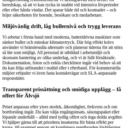
beredskap, så att vi kan rycka in snabbt vid intensiva lövperioder
eller efter hårda vindar. Det sparar både tid och kostnader – och
höjer säkerheten för boende, besökare och medarbetare.
Miljövänlig drift, låg bullernivå och trygg leverans
Vi arbetar i första hand med moderna, batteridrivna maskiner som
sänker buller och minskar klimatavtryck. Där hög effekt krävs
använder vi bränslesnåla alternativ och planerar tiderna för att störa
så lite som möjligt. All personal är utbildad i arbetsmiljö och
skonsam hantering av olika underlag, och vi är fullt försäkrade.
Dokumentation, foton och enkla checklistor ingår vid behov så att
du kan följa utförandet i realtid eller i efterhand. För kommersiella
miljöer erbjuder vi även fasta kontaktvägar och SLA-anpassade
responstider.
Transparent prissättning och smidiga upplägg – få
offert för Älvsjö
Priset anpassas efter ytors storlek, åtkomlighet, frekvens och om
bortforsling ingår. Du kan välja engångsinsats, säsongspaket eller
löpande underhåll – alltid med tydlig offert och inga dolda avgifter.
Vi hjälper gärna till att prioritera insatserna för bästa effekt per
krona, till exempel genom att kombinera regelbunden lövblåsning