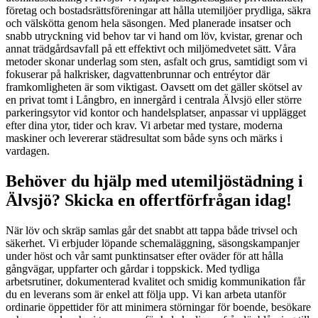
företag och bostadsrättsföreningar att hålla utemiljöer prydliga, säkra
och välskötta genom hela säsongen. Med planerade insatser och
snabb utryckning vid behov tar vi hand om löv, kvistar, grenar och
annat trädgårdsavfall på ett effektivt och miljömedvetet sätt. Våra
metoder skonar underlag som sten, asfalt och grus, samtidigt som vi
fokuserar på halkrisker, dagvattenbrunnar och entréytor där
framkomligheten är som viktigast. Oavsett om det gäller skötsel av
en privat tomt i Långbro, en innergård i centrala Älvsjö eller större
parkeringsytor vid kontor och handelsplatser, anpassar vi upplägget
efter dina ytor, tider och krav. Vi arbetar med tystare, moderna
maskiner och levererar städresultat som både syns och märks i
vardagen.
Behöver du hjälp med utemiljöstädning i
Älvsjö? Skicka en offertförfrågan idag!
När löv och skräp samlas går det snabbt att tappa både trivsel och
säkerhet. Vi erbjuder löpande schemaläggning, säsongskampanjer
under höst och vår samt punktinsatser efter oväder för att hålla
gångvägar, uppfarter och gårdar i toppskick. Med tydliga
arbetsrutiner, dokumenterad kvalitet och smidig kommunikation får
du en leverans som är enkel att följa upp. Vi kan arbeta utanför
ordinarie öppettider för att minimera störningar för boende, besökare