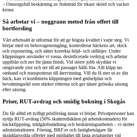
– Omsorgsfull beskärning av fruktträd för rikare skörd och vacker
krona
Så arbetar vi – noggrann metod från offert till
bortforsling
Vårt arbetssätt är utformat för att ge högsta kvalitet i varje steg. Vi
börjar med en behovsgenomgång, kontrollerar häckens art, skick
och exponering, och sätter korrekta höjd- och sidlinjer. Under
klippningen använder vi vassa, desinficerade verktyg och arbetar
uppifrån och ner för jämn finish. Vid större jobb skyddar vi
omgivande ytor och ser till att passager hålls fria. Allt klipp tas
omhand och transporteras till återvinning. Vill du få mer ut av din
häck, kan vi kombinera klippningen med gödselplan och
bevattningsråd som stärker rötterna och ger tätare grönska säsong
efter säsong.
Priser, RUT-avdrag och smidig bokning i Skogås
Du får alltid ett tydligt prisförslag innan vi börjar. Privatpersoner kan
nyttja RUT-avdrag (50% skattereduktion på arbetskostnaden) för
häckklippning, trädgårdsstädning och beskärningsarbeten – vi sköter
administrationen. Företag, BRF:er och fastighetsägare får
skräddarsydda offerter med möjlighet till fasta avtalspriser vid