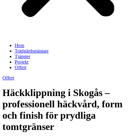
Hem
Trädgårdsmästare
Tjänster
Projekt
Offert
Offert
Häckklippning i Skogås –
professionell häckvård, form
och finish för prydliga
tomtgränser