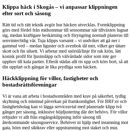
Klippa häck i Skogås – vi anpassar klippningen
efter sort och säsong
Rätt tid och rätt teknik avgör hur häcken utvecklas. Formklippning
görs med fördel från midsommar till sensommar när tillväxten lugnat
sig, medan kraftigare beskärning och föryngring normalt planeras till
senvinter/tidig vår. Tuja klipps varsamt – vi undviker att gå ner i
gammal ved – medan liguster och avenbok tål mer, vilket ger tätare
skott och fin siluett. Vi arbetar med snörslå/linje för rak krön, lätt
konisk profil för ljusinsläpp och välvårdade sidor som inte ger
upphov till kala partier. Efteråt städas allt ris upp och körs bort, så att
din uppfart och gångar är lika prydliga som häcken.
Häckklippning för villor, fastigheter och
bostadsrättsföreningar
Vi är vana att arbeta i bostadsområden med krav på säkerhet, tydlig
skyltning och minimal påverkan på framkomlighet. För BRF:er och
fastighetsbolag kan vi lägga serviceavtal med planerade klipp två
gånger per säsong, inklusive höjdjustering där det behövs. För villor
erbjuder vi allt från engångsklippning inför säsong till
återkommande säsongsservice. Behöver ni hjälp med inramning mot
gata, hörn med siktkrav eller uppstramning mot staket och mur,