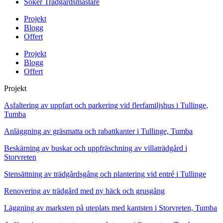
Söker Trädgårdsmästare
Projekt
Blogg
Offert
Projekt
Blogg
Offert
Projekt
Asfaltering av uppfart och parkering vid flerfamiljshus i Tullinge,
Tumba
Anläggning av gräsmatta och rabattkanter i Tullinge, Tumba
Beskärning av buskar och uppfräschning av villaträdgård i
Storvreten
Stensättning av trädgårdsgång och plantering vid entré i Tullinge
Renovering av trädgård med ny häck och grusgång
Läggning av marksten på uteplats med kantsten i Storvreten, Tumba