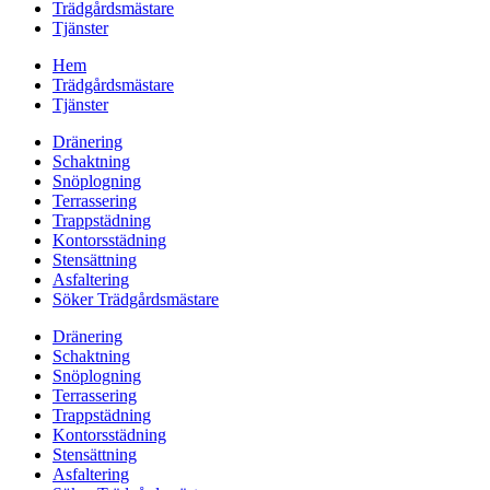
Trädgårdsmästare
Tjänster
Hem
Trädgårdsmästare
Tjänster
Dränering
Schaktning
Snöplogning
Terrassering
Trappstädning
Kontorsstädning
Stensättning
Asfaltering
Söker Trädgårdsmästare
Dränering
Schaktning
Snöplogning
Terrassering
Trappstädning
Kontorsstädning
Stensättning
Asfaltering