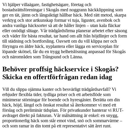
Vi hjälper villaägare, fastighetsägare, företag och
bostadsrättsföreningar i Skogås med noggrann häckklippning som
ger en tät, jämn och långsiktigt hållbar häck. Med rätt metod, skarpa
verktyg och stor artkunskap formar vi tuja, liguster, avenbok och
andra vanliga häcksorter så att de håller linjen – utan kala fläckar
eller onödigt slitage. Vår trädgårdsfirma planerar arbetet efter säsong
och väder för bästa resultat, tar hand om allt från höjdlinjer och form
till städning och bortforsling. Oavsett om du vill klippa ner och
föryngra en äldre häck, nyplantera eller lägga en serviceplan för
löpande skötsel, får du en trygg helhetslösning anpassad för Skogås
och närområden som Trångsund och Länna.
Behöver proffsig häckservice i Skogås?
Skicka en offertförfrågan redan idag
Vill du slippa ojämna kanter och besvärligt trädgårdsavfall? Vi
erbjuder flexibla tider, tydliga priser och ett arbetsflöde som
minimerar störningar för boende och hyresgäster. Berätta om din
häck, höjd, längd och önskat resultat så återkommer vi med ett
förslag och preliminär tidsplan. För privatkunder hanterar vi RUT-
avdraget direkt på fakturan. Vår målsättning är enkel: en snygg,
proportionerlig häck som står emot vind, snö och sommarvärme –
och som ramar in din tomt på ett representativt sätt året runt.