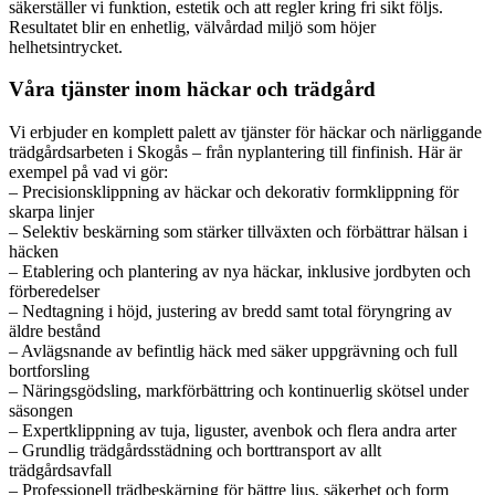
säkerställer vi funktion, estetik och att regler kring fri sikt följs.
Resultatet blir en enhetlig, välvårdad miljö som höjer
helhetsintrycket.
Våra tjänster inom häckar och trädgård
Vi erbjuder en komplett palett av tjänster för häckar och närliggande
trädgårdsarbeten i Skogås – från nyplantering till finfinish. Här är
exempel på vad vi gör:
– Precisionsklippning av häckar och dekorativ formklippning för
skarpa linjer
– Selektiv beskärning som stärker tillväxten och förbättrar hälsan i
häcken
– Etablering och plantering av nya häckar, inklusive jordbyten och
förberedelser
– Nedtagning i höjd, justering av bredd samt total föryngring av
äldre bestånd
– Avlägsnande av befintlig häck med säker uppgrävning och full
bortforsling
– Näringsgödsling, markförbättring och kontinuerlig skötsel under
säsongen
– Expertklippning av tuja, liguster, avenbok och flera andra arter
– Grundlig trädgårdsstädning och borttransport av allt
trädgårdsavfall
– Professionell trädbeskärning för bättre ljus, säkerhet och form