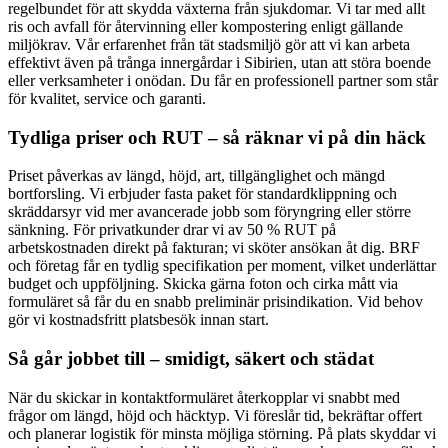
regelbundet för att skydda växterna från sjukdomar. Vi tar med allt
ris och avfall för återvinning eller kompostering enligt gällande
miljökrav. Vår erfarenhet från tät stadsmiljö gör att vi kan arbeta
effektivt även på trånga innergårdar i Sibirien, utan att störa boende
eller verksamheter i onödan. Du får en professionell partner som står
för kvalitet, service och garanti.
Tydliga priser och RUT – så räknar vi på din häck
Priset påverkas av längd, höjd, art, tillgänglighet och mängd
bortforsling. Vi erbjuder fasta paket för standardklippning och
skräddarsyr vid mer avancerade jobb som föryngring eller större
sänkning. För privatkunder drar vi av 50 % RUT på
arbetskostnaden direkt på fakturan; vi sköter ansökan åt dig. BRF
och företag får en tydlig specifikation per moment, vilket underlättar
budget och uppföljning. Skicka gärna foton och cirka mått via
formuläret så får du en snabb preliminär prisindikation. Vid behov
gör vi kostnadsfritt platsbesök innan start.
Så går jobbet till – smidigt, säkert och städat
När du skickar in kontaktformuläret återkopplar vi snabbt med
frågor om längd, höjd och häcktyp. Vi föreslår tid, bekräftar offert
och planerar logistik för minsta möjliga störning. På plats skyddar vi