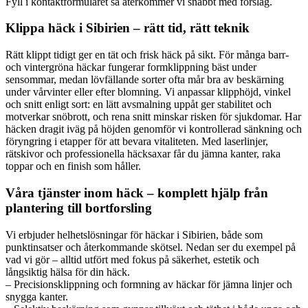
Fyll i kontaktformuläret så återkommer vi snabbt med förslag.
Klippa häck i Sibirien – rätt tid, rätt teknik
Rätt klippt tidigt ger en tät och frisk häck på sikt. För många barr-
och vintergröna häckar fungerar formklippning bäst under
sensommar, medan lövfällande sorter ofta mår bra av beskärning
under vårvinter eller efter blomning. Vi anpassar klipphöjd, vinkel
och snitt enligt sort: en lätt avsmalning uppåt ger stabilitet och
motverkar snöbrott, och rena snitt minskar risken för sjukdomar. Har
häcken dragit iväg på höjden genomför vi kontrollerad sänkning och
föryngring i etapper för att bevara vitaliteten. Med laserlinjer,
rätskivor och professionella häcksaxar får du jämna kanter, raka
toppar och en finish som håller.
Våra tjänster inom häck – komplett hjälp från
plantering till bortforsling
Vi erbjuder helhetslösningar för häckar i Sibirien, både som
punktinsatser och återkommande skötsel. Nedan ser du exempel på
vad vi gör – alltid utfört med fokus på säkerhet, estetik och
långsiktig hälsa för din häck.
– Precisionsklippning och formning av häckar för jämna linjer och
snygga kanter.