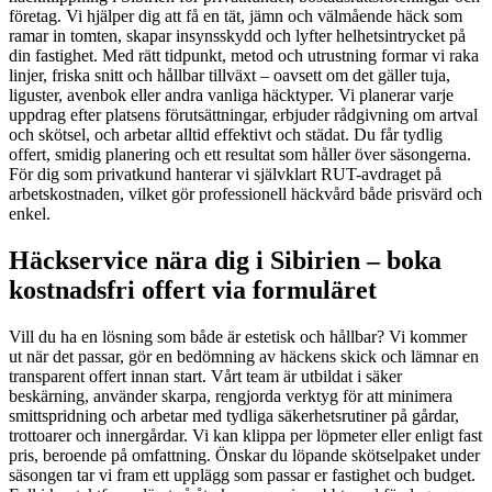
företag. Vi hjälper dig att få en tät, jämn och välmående häck som
ramar in tomten, skapar insynsskydd och lyfter helhetsintrycket på
din fastighet. Med rätt tidpunkt, metod och utrustning formar vi raka
linjer, friska snitt och hållbar tillväxt – oavsett om det gäller tuja,
liguster, avenbok eller andra vanliga häcktyper. Vi planerar varje
uppdrag efter platsens förutsättningar, erbjuder rådgivning om artval
och skötsel, och arbetar alltid effektivt och städat. Du får tydlig
offert, smidig planering och ett resultat som håller över säsongerna.
För dig som privatkund hanterar vi självklart RUT-avdraget på
arbetskostnaden, vilket gör professionell häckvård både prisvärd och
enkel.
Häckservice nära dig i Sibirien – boka
kostnadsfri offert via formuläret
Vill du ha en lösning som både är estetisk och hållbar? Vi kommer
ut när det passar, gör en bedömning av häckens skick och lämnar en
transparent offert innan start. Vårt team är utbildat i säker
beskärning, använder skarpa, rengjorda verktyg för att minimera
smittspridning och arbetar med tydliga säkerhetsrutiner på gårdar,
trottoarer och innergårdar. Vi kan klippa per löpmeter eller enligt fast
pris, beroende på omfattning. Önskar du löpande skötselpaket under
säsongen tar vi fram ett upplägg som passar er fastighet och budget.