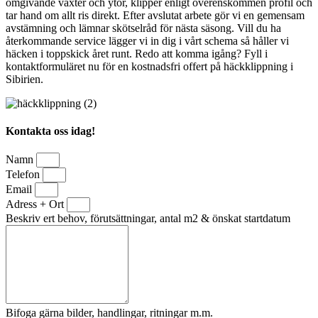
omgivande växter och ytor, klipper enligt överenskommen profil och
tar hand om allt ris direkt. Efter avslutat arbete gör vi en gemensam
avstämning och lämnar skötselråd för nästa säsong. Vill du ha
återkommande service lägger vi in dig i vårt schema så håller vi
häcken i toppskick året runt. Redo att komma igång? Fyll i
kontaktformuläret nu för en kostnadsfri offert på häckklippning i
Sibirien.
Kontakta oss idag!
Namn
Telefon
Email
Adress + Ort
Beskriv ert behov, förutsättningar, antal m2 & önskat startdatum
Bifoga gärna bilder, handlingar, ritningar m.m.