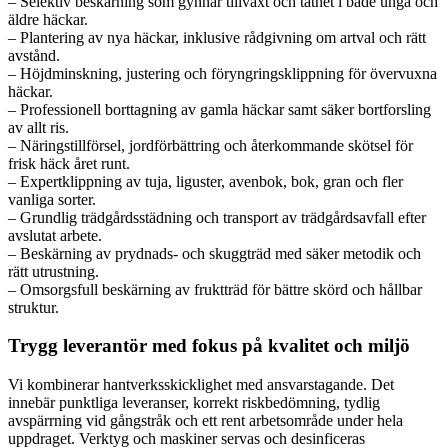
– Selektiv beskärning som gynnar tillväxt och täthet i både unga och
äldre häckar.
– Plantering av nya häckar, inklusive rådgivning om artval och rätt
avstånd.
– Höjdminskning, justering och föryngringsklippning för övervuxna
häckar.
– Professionell borttagning av gamla häckar samt säker bortforsling
av allt ris.
– Näringstillförsel, jordförbättring och återkommande skötsel för
frisk häck året runt.
– Expertklippning av tuja, liguster, avenbok, bok, gran och fler
vanliga sorter.
– Grundlig trädgårdsstädning och transport av trädgårdsavfall efter
avslutat arbete.
– Beskärning av prydnads- och skuggträd med säker metodik och
rätt utrustning.
– Omsorgsfull beskärning av fruktträd för bättre skörd och hållbar
struktur.
Trygg leverantör med fokus på kvalitet och miljö
Vi kombinerar hantverksskicklighet med ansvarstagande. Det
innebär punktliga leveranser, korrekt riskbedömning, tydlig
avspärrning vid gångstråk och ett rent arbetsområde under hela
uppdraget. Verktyg och maskiner servas och desinficeras