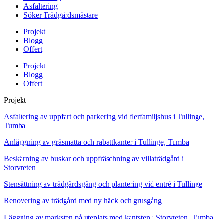
Asfaltering
Söker Trädgårdsmästare
Projekt
Blogg
Offert
Projekt
Blogg
Offert
Projekt
Asfaltering av uppfart och parkering vid flerfamiljshus i Tullinge,
Tumba
Anläggning av gräsmatta och rabattkanter i Tullinge, Tumba
Beskärning av buskar och uppfräschning av villaträdgård i
Storvreten
Stensättning av trädgårdsgång och plantering vid entré i Tullinge
Renovering av trädgård med ny häck och grusgång
Läggning av marksten på uteplats med kantsten i Storvreten, Tumba