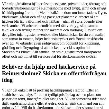
Vår trädgårdsfirma hjälper fastighetsägare, privatkunder, företag och
bostadsrättsföreningar på Reimersholme med trygg, jämn och snygg
häckklippning året runt. Med lokalkännedom om innerstadens lägen,
vindutsatta gårdar och trånga passager planerar vi arbetet så att
häcken blir tät, välformad och hållbar – utan att störa boende eller
verksamhet. Vi arbetar metodiskt med rätt verktyg, skonsamma
tekniker och tydliga rutiner för säkerhet och städning. Oavsett om
det gäller tuja, liguster, avenbok eller blandhäckar får du ett resultat
som ramar in tomten, höjer helhetsintrycket och förenklar skötseln
över tid. Vi erbjuder även rådgivning om tidpunkt för klippning,
gödsling och föryngring så att häcken utvecklas optimalt i
Stockholms klimat. Allt samlat i en smidig tjänst med transparent
offert och möjlighet till serviceavtal för återkommande skötsel.
Behöver du hjälp med häckservice på
Reimersholme? Skicka en offertförfrågan
idag
Vi gör det enkelt att få proffsig häckklippning i rätt tid. Efter en
snabb behovsanalys får du ett tydligt prisförslag och en plan som
passar din tomt, innergård eller fastighet. Vi kan samordna tider med
drift, gårdssamordnare eller styrelse, och tar självklart hand om allt
grönt avfall. Vill du ha återkommande skötsel under säsong kan vi