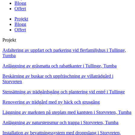
Blogg
Offert
Projekt
Blogg
Offert
Projekt
Asfaltering av uppfart och parkering vid flerfamiljshus i Tullinge,
Tumba
Anläggning av gräsmatta och rabattkanter i Tullinge, Tumba
Beskärning av buskar och uppfräschning av villaträdgård i
Storvreten
Stensättning av trädgårdsgång och plantering vid entré i Tullinge
Renovering av trädgård med ny häck och grusgång
Läggning av marksten på uteplats med kantsten i Storvreten, Tumba
Anläggning av naturstensmur och trappa i Storvreten, Tumba
Installation av bevattningssystem med droppslang i Storvreten,