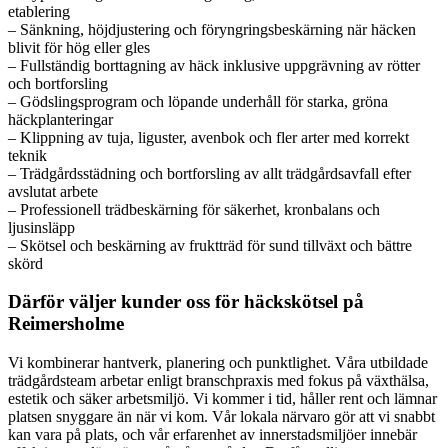
etablering
– Sänkning, höjdjustering och föryngringsbeskärning när häcken
blivit för hög eller gles
– Fullständig borttagning av häck inklusive uppgrävning av rötter
och bortforsling
– Gödslingsprogram och löpande underhåll för starka, gröna
häckplanteringar
– Klippning av tuja, liguster, avenbok och fler arter med korrekt
teknik
– Trädgårdsstädning och bortforsling av allt trädgårdsavfall efter
avslutat arbete
– Professionell trädbeskärning för säkerhet, kronbalans och
ljusinsläpp
– Skötsel och beskärning av fruktträd för sund tillväxt och bättre
skörd
Därför väljer kunder oss för häckskötsel på
Reimersholme
Vi kombinerar hantverk, planering och punktlighet. Våra utbildade
trädgårdsteam arbetar enligt branschpraxis med fokus på växthälsa,
estetik och säker arbetsmiljö. Vi kommer i tid, håller rent och lämnar
platsen snyggare än när vi kom. Vår lokala närvaro gör att vi snabbt
kan vara på plats, och vår erfarenhet av innerstadsmiljöer innebär