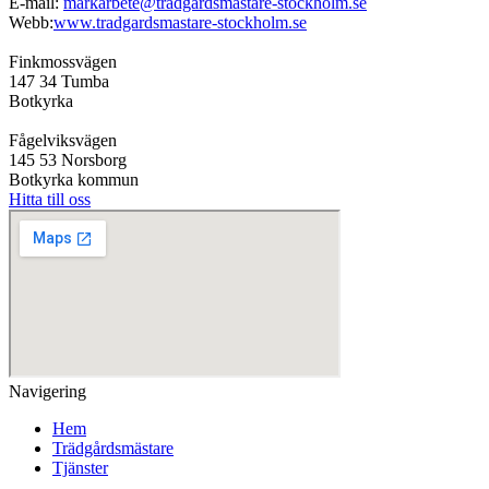
E-mail:
markarbete@tradgardsmastare-stockholm.se
Webb:
www.tradgardsmastare-stockholm.se
Finkmossvägen
147 34 Tumba
Botkyrka
Fågelviksvägen
145 53 Norsborg
Botkyrka kommun
Hitta till oss
Navigering
Hem
Trädgårdsmästare
Tjänster