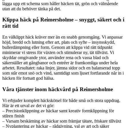
lägga upp ett schema som håller häcken tät, grön och välmående
utan att du behöver tänka på det.
Klippa häck på Reimersholme – snyggt, säkert och i
rätt tid
En välklippt häck kräver mer än en snabb genomgång. Vi anpassar
höjd, bredd och lutning efter art, plats och syfte – insynsskydd,
bullerdämpning eller form. Genom att klippa vid rätt tidpunkt
minimerar vi stress för växten och stimulerar ny, tät tillväxt. Vi
skyddar omgivande ytor, använder rena och vassa blad och
säkerställer att gångbanor och entréer är framkomliga under hela
arbetet. Resultatet: raka linjer, jämna sidor och en balanserad topp
som står emot snö och vind, samtidigt som ljuset fortfarande når in i
häcken för fortsatt god hälsa.
Våra tjänster inom häckvård på Reimersholme
Vi erbjuder komplett häckskötsel för både små och stora uppdrag.
Här är ett urval av det vi gör:
– Precisionklippning av häckar samt kreativ formklippning för
stilren finish
– Varsam beskärning av häckar som främjar tätare, friskare tillväxt
– Nyplantering av häckar – rådgivning, val av art och säker