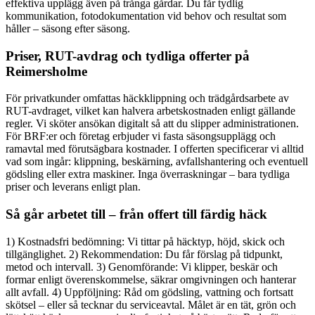
effektiva upplägg även på trånga gårdar. Du får tydlig
kommunikation, fotodokumentation vid behov och resultat som
håller – säsong efter säsong.
Priser, RUT-avdrag och tydliga offerter på
Reimersholme
För privatkunder omfattas häckklippning och trädgårdsarbete av
RUT-avdraget, vilket kan halvera arbetskostnaden enligt gällande
regler. Vi sköter ansökan digitalt så att du slipper administrationen.
För BRF:er och företag erbjuder vi fasta säsongsupplägg och
ramavtal med förutsägbara kostnader. I offerten specificerar vi alltid
vad som ingår: klippning, beskärning, avfallshantering och eventuell
gödsling eller extra maskiner. Inga överraskningar – bara tydliga
priser och leverans enligt plan.
Så går arbetet till – från offert till färdig häck
1) Kostnadsfri bedömning: Vi tittar på häcktyp, höjd, skick och
tillgänglighet. 2) Rekommendation: Du får förslag på tidpunkt,
metod och intervall. 3) Genomförande: Vi klipper, beskär och
formar enligt överenskommelse, säkrar omgivningen och hanterar
allt avfall. 4) Uppföljning: Råd om gödsling, vattning och fortsatt
skötsel – eller så tecknar du serviceavtal. Målet är en tät, grön och