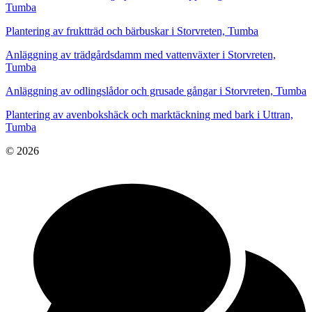
Tumba
Plantering av fruktträd och bärbuskar i Storvreten, Tumba
Anläggning av trädgårdsdamm med vattenväxter i Storvreten,
Tumba
Anläggning av odlingslådor och grusade gångar i Storvreten, Tumba
Plantering av avenbokshäck och marktäckning med bark i Uttran,
Tumba
© 2026