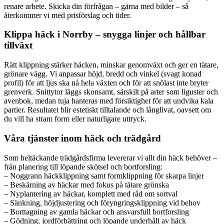
renare arbete. Skicka din förfrågan – gärna med bilder – så
återkommer vi med prisförslag och tider.
Klippa häck i Norrby – snygga linjer och hållbar
tillväxt
Rätt klippning stärker häcken, minskar genomväxt och ger en tätare,
grönare vägg. Vi anpassar höjd, bredd och vinkel (svagt konad
profil) för att ljus ska nå hela växten och för att snölast inte bryter
grenverk. Snittytor läggs skonsamt, särskilt på arter som liguster och
avenbok, medan tuja hanteras med försiktighet för att undvika kala
partier. Resultatet blir estetiskt tilltalande och långlivat, oavsett om
du vill ha stram form eller naturligare uttryck.
Våra tjänster inom häck och trädgård
Som heltäckande trädgårdsfirma levererar vi allt din häck behöver –
från planering till löpande skötsel och bortforsling:
– Noggrann häckklippning samt formklippning för skarpa linjer
– Beskärning av häckar med fokus på tätare grönska
– Nyplantering av häckar, komplett med råd om sortval
– Sänkning, höjdjustering och föryngringsklippning vid behov
– Borttagning av gamla häckar och ansvarsfull bortforsling
– Gödning, jordförbättring och löpande underhåll av häck