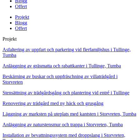
Blogg
Offert
Projekt
Blogg
Offert
Projekt
Asfaltering av uppfart och parkering vid flerfamiljshus i Tullinge,
Tumba
Anläggning av gräsmatta och rabattkanter i Tullinge, Tumba
Beskärning av buskar och uppfräschning av villaträdgård i
Storvreten
Stensättning av trädgårdsgång och plantering vid entré i Tullinge
Renovering av trädgård med ny häck och grusgång
Läggning av marksten på uteplats med kantsten i Storvreten, Tumba
Anläggning av naturstensmur och trappa i Storvreten, Tumba
Installation av bevattningssystem med droppslang i Storvreten,