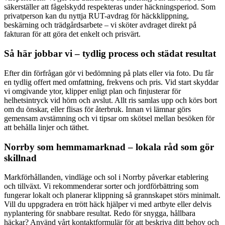
säkerställer att fågelskydd respekteras under häckningsperiod. Som
privatperson kan du nyttja RUT-avdrag för häckklippning,
beskärning och trädgårdsarbete – vi sköter avdraget direkt på
fakturan för att göra det enkelt och prisvärt.
Så här jobbar vi – tydlig process och städat resultat
Efter din förfrågan gör vi bedömning på plats eller via foto. Du får
en tydlig offert med omfattning, frekvens och pris. Vid start skyddar
vi omgivande ytor, klipper enligt plan och finjusterar för
helhetsintryck vid hörn och avslut. Allt ris samlas upp och körs bort
om du önskar, eller flisas för återbruk. Innan vi lämnar görs
gemensam avstämning och vi tipsar om skötsel mellan besöken för
att behålla linjer och täthet.
Norrby som hemmamarknad – lokala råd som gör
skillnad
Markförhållanden, vindläge och sol i Norrby påverkar etablering
och tillväxt. Vi rekommenderar sorter och jordförbättring som
fungerar lokalt och planerar klippning så grannskapet störs minimalt.
Vill du uppgradera en trött häck hjälper vi med artbyte eller delvis
nyplantering för snabbare resultat. Redo för snygga, hållbara
häckar? Använd vårt kontaktformulär för att beskriva ditt behov och