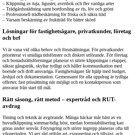
– Klippning av tuja, liguster, avenbok och fler vanliga arter
– Trädgårdsstädning samt bortforsling av ris, löv och grönt
– Professionell trädbeskärning för friska och säkra träd
– Varsam beskärning av fruktträd för bättre skörd
Lösningar för fastighetsägare, privatkunder, företag
och brf
Vi är vana vid olika behov och förutsättningar. För privatkunder
prioriterar vi smidiga tidsfönster och diskret utförande. För företag
och bostadsrättsföreningar planerar vi större klippningar i etapper,
säkrar gångstråk, skyltar tydligt och håller kommunikation med
boende och drift ansvariga. Fastighetsägare får hjälp med budget,
årshjul och dokumentation. Gemensamt för alla uppdrag är tydliga
offerter, fast prissättning när möjligt och en kontaktperson som
ansvarar från start till mål.
Rätt säsong, rätt metod – expertråd och RUT-
avdrag
Timing och teknik är avgörande. Många häckar mår bäst av en
huvudklippning sommar/tidig höst, medan formstabilisering kan
göras under senvår. Föryngring och större ingrepp planeras ofta till
viloperioden. Vi ger råd utifrån art, exponering och tillväxt, och