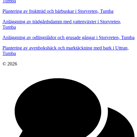
Tumba
Plantering av fruktträd och bärbuskar i Storvreten, Tumba
Anläggning av trädgårdsdamm med vattenväxter i Storvreten,
Tumba
Anläggning av odlingslådor och grusade gångar i Storvreten, Tumba
Plantering av avenbokshäck och marktäckning med bark i Uttran,
Tumba
© 2026