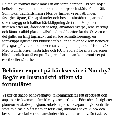
En tät, välformad häck ramar in din tomt, dämpar ljud och höjer
helhetsintrycket – men bara om den klipps och sköts på rätt sätt.
Som lokal trädgårdsfirma i Norrby hjälper vi privatkunder,
fastighetsägare, företagskunder och bostadsrättsföreningar med
säker, snygg och hållbar häckklippning året runt. Vi planerar
insatsen efter art, ålder och säsong, använder skarpa, rena verktyg
och lämnar alltid platsen välstädad med bortforslat ris. Oavsett om
det gäller en lång tujahäck runt en bostadsrättsförening, en
formklippt liguster vid butiksentrén eller en avenbok som behöver
föryngras på villatomten levererar vi en jämn linje och frisk tillväxt.
Med tydliga priser, fasta tider och RUT-avdrag för privatpersoner
blir det enkelt att få ett proffsigt resultat – utan kompromisser på
estetik eller säkerhet.
Behöver expert på häckservice i Norrby?
Begär en kostnadsfri offert via
formuläret
Vi gör en snabb behovsanalys, rekommenderar rätt arbetssätt och
anpassar frekvensen efter häcktyp och målbild. För större fastigheter
planerar vi skötselprogram, arbetsmiljö och avspärrningar så driften
störs minimalt. Vårt team är försäkrat, utbildat i säkra klipp- och
beskärningstekniker och använder eldriven utrustning för tystare,