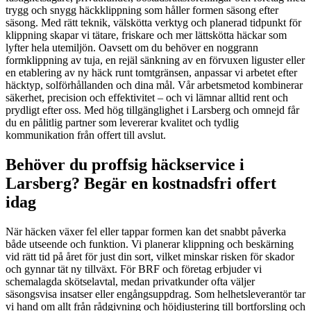
trygg och snygg häckklippning som håller formen säsong efter
säsong. Med rätt teknik, välskötta verktyg och planerad tidpunkt för
klippning skapar vi tätare, friskare och mer lättskötta häckar som
lyfter hela utemiljön. Oavsett om du behöver en noggrann
formklippning av tuja, en rejäl sänkning av en förvuxen liguster eller
en etablering av ny häck runt tomtgränsen, anpassar vi arbetet efter
häcktyp, solförhållanden och dina mål. Vår arbetsmetod kombinerar
säkerhet, precision och effektivitet – och vi lämnar alltid rent och
prydligt efter oss. Med hög tillgänglighet i Larsberg och omnejd får
du en pålitlig partner som levererar kvalitet och tydlig
kommunikation från offert till avslut.
Behöver du proffsig häckservice i
Larsberg? Begär en kostnadsfri offert
idag
När häcken växer fel eller tappar formen kan det snabbt påverka
både utseende och funktion. Vi planerar klippning och beskärning
vid rätt tid på året för just din sort, vilket minskar risken för skador
och gynnar tät ny tillväxt. För BRF och företag erbjuder vi
schemalagda skötselavtal, medan privatkunder ofta väljer
säsongsvisa insatser eller engångsuppdrag. Som helhetsleverantör tar
vi hand om allt från rådgivning och höjdjustering till bortforsling och