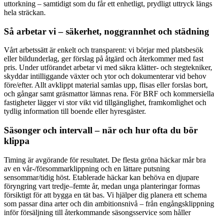
uttorkning – samtidigt som du får ett enhetligt, prydligt uttryck längs
hela sträckan.
Så arbetar vi – säkerhet, noggrannhet och städning
Vårt arbetssätt är enkelt och transparent: vi börjar med platsbesök
eller bildunderlag, ger förslag på åtgärd och återkommer med fast
pris. Under utförandet arbetar vi med säkra klätter- och stegtekniker,
skyddar intilliggande växter och ytor och dokumenterar vid behov
före/efter. Allt avklippt material samlas upp, flisas eller forslas bort,
och gångar samt gräsmattor lämnas rena. För BRF och kommersiella
fastigheter lägger vi stor vikt vid tillgänglighet, framkomlighet och
tydlig information till boende eller hyresgäster.
Säsonger och intervall – när och hur ofta du bör
klippa
Timing är avgörande för resultatet. De flesta gröna häckar mår bra
av en vår-/försommarklippning och en lättare putsning
sensommar/tidig höst. Etablerade häckar kan behöva en djupare
föryngring vart tredje–femte år, medan unga planteringar formas
försiktigt för att bygga en tät bas. Vi hjälper dig planera ett schema
som passar dina arter och din ambitionsnivå – från engångsklippning
inför försäljning till återkommande säsongsservice som håller