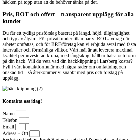
häcken på topp utan att du behöver tänka på det.
Pris, ROT och offert – transparent upplägg för alla
kunder
Du får ett tydligt prisförslag baserat på längd, höjd, tillgänglighet
och typ av åtgärd. För privatkunder tillämpar vi ROT-avdrag där
arbetet omfattas, och för BRF/företag kan vi erbjuda avtal med fasta
intervaller och förmånliga villkor. Vårt mål är att leverera maximal
kvalitet per investerad krona, med långsiktigt hållbar hälsa och form
på din häck. Vill du veta vad din häckklippning i Larsberg kostar?
Fyll i vårt kontaktformulär med några rader om omfattning och
önskad tid – så återkommer vi snabbt med pris och förslag på
upplägg.
Kontakta oss idag!
Namn
Telefon
Email
Adress + Ort
Beskriv ert behov, förutsättningar, antal m2 & önskat startdatum