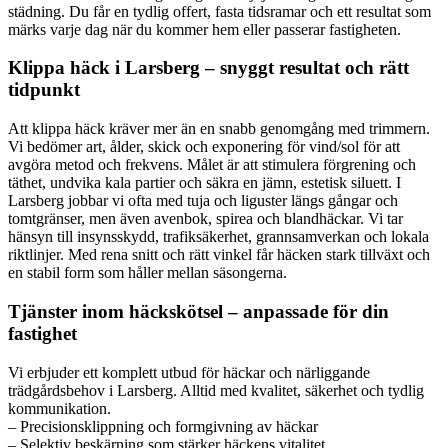
städning. Du får en tydlig offert, fasta tidsramar och ett resultat som
märks varje dag när du kommer hem eller passerar fastigheten.
Klippa häck i Larsberg – snyggt resultat och rätt
tidpunkt
Att klippa häck kräver mer än en snabb genomgång med trimmern.
Vi bedömer art, ålder, skick och exponering för vind/sol för att
avgöra metod och frekvens. Målet är att stimulera förgrening och
täthet, undvika kala partier och säkra en jämn, estetisk siluett. I
Larsberg jobbar vi ofta med tuja och liguster längs gångar och
tomtgränser, men även avenbok, spirea och blandhäckar. Vi tar
hänsyn till insynsskydd, trafiksäkerhet, grannsamverkan och lokala
riktlinjer. Med rena snitt och rätt vinkel får häcken stark tillväxt och
en stabil form som håller mellan säsongerna.
Tjänster inom häckskötsel – anpassade för din
fastighet
Vi erbjuder ett komplett utbud för häckar och närliggande
trädgårdsbehov i Larsberg. Alltid med kvalitet, säkerhet och tydlig
kommunikation.
– Precisionsklippning och formgivning av häckar
– Selektiv beskärning som stärker häckens vitalitet