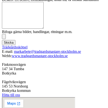
Bifoga gärna bilder, handlingar, ritningar m.m.
Skicka
Trädgårdsskötsel
E-mail:
markarbete@tradgardsmastare-stockholm.se
Webb:
www.tradgardsmastare-stockholm.se
Finkmossvägen
147 34 Tumba
Botkyrka
Fågelviksvägen
145 53 Norsborg
Botkyrka kommun
Hitta till oss