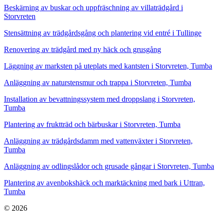
Beskärning av buskar och uppfräschning av villaträdgård i
Storvreten
Stensättning av trädgårdsgång och plantering vid entré i Tullinge
Renovering av trädgård med ny häck och grusgång
Läggning av marksten på uteplats med kantsten i Storvreten, Tumba
Anläggning av naturstensmur och trappa i Storvreten, Tumba
Installation av bevattningssystem med droppslang i Storvreten,
Tumba
Plantering av fruktträd och bärbuskar i Storvreten, Tumba
Anläggning av trädgårdsdamm med vattenväxter i Storvreten,
Tumba
Anläggning av odlingslådor och grusade gångar i Storvreten, Tumba
Plantering av avenbokshäck och marktäckning med bark i Uttran,
Tumba
© 2026