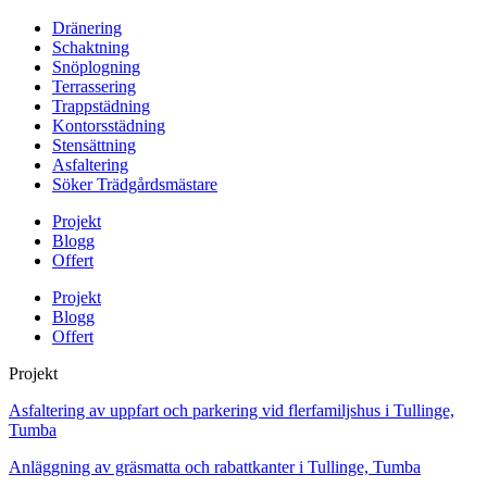
Dränering
Schaktning
Snöplogning
Terrassering
Trappstädning
Kontorsstädning
Stensättning
Asfaltering
Söker Trädgårdsmästare
Projekt
Blogg
Offert
Projekt
Blogg
Offert
Projekt
Asfaltering av uppfart och parkering vid flerfamiljshus i Tullinge,
Tumba
Anläggning av gräsmatta och rabattkanter i Tullinge, Tumba