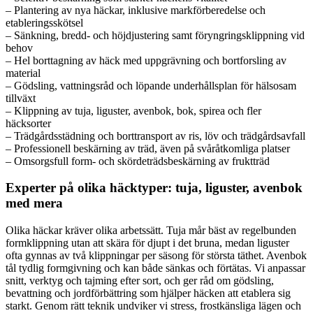
– Plantering av nya häckar, inklusive markförberedelse och
etableringsskötsel
– Sänkning, bredd- och höjdjustering samt föryngringsklippning vid
behov
– Hel borttagning av häck med uppgrävning och bortforsling av
material
– Gödsling, vattningsråd och löpande underhållsplan för hälsosam
tillväxt
– Klippning av tuja, liguster, avenbok, bok, spirea och fler
häcksorter
– Trädgårdsstädning och borttransport av ris, löv och trädgårdsavfall
– Professionell beskärning av träd, även på svåråtkomliga platser
– Omsorgsfull form- och skördeträdsbeskärning av fruktträd
Experter på olika häcktyper: tuja, liguster, avenbok
med mera
Olika häckar kräver olika arbetssätt. Tuja mår bäst av regelbunden
formklippning utan att skära för djupt i det bruna, medan liguster
ofta gynnas av två klippningar per säsong för största täthet. Avenbok
tål tydlig formgivning och kan både sänkas och förtätas. Vi anpassar
snitt, verktyg och tajming efter sort, och ger råd om gödsling,
bevattning och jordförbättring som hjälper häcken att etablera sig
starkt. Genom rätt teknik undviker vi stress, frostkänsliga lägen och