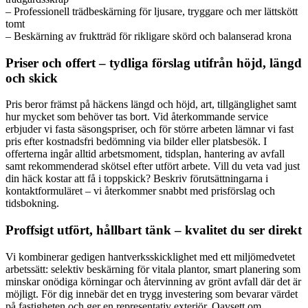
– Professionell trädbeskärning för ljusare, tryggare och mer lättskött
tomt
– Beskärning av fruktträd för rikligare skörd och balanserad krona
Priser och offert – tydliga förslag utifrån höjd, längd
och skick
Pris beror främst på häckens längd och höjd, art, tillgänglighet samt
hur mycket som behöver tas bort. Vid återkommande service
erbjuder vi fasta säsongspriser, och för större arbeten lämnar vi fast
pris efter kostnadsfri bedömning via bilder eller platsbesök. I
offerterna ingår alltid arbetsmoment, tidsplan, hantering av avfall
samt rekommenderad skötsel efter utfört arbete. Vill du veta vad just
din häck kostar att få i toppskick? Beskriv förutsättningarna i
kontaktformuläret – vi återkommer snabbt med prisförslag och
tidsbokning.
Proffsigt utfört, hållbart tänk – kvalitet du ser direkt
Vi kombinerar gedigen hantverksskicklighet med ett miljömedvetet
arbetssätt: selektiv beskärning för vitala plantor, smart planering som
minskar onödiga körningar och återvinning av grönt avfall där det är
möjligt. För dig innebär det en trygg investering som bevarar värdet
på fastigheten och ger en representativ exteriör. Oavsett om