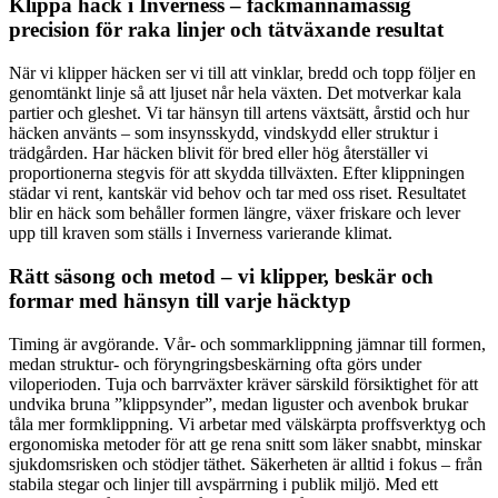
Klippa häck i Inverness – fackmannamässig
precision för raka linjer och tätväxande resultat
När vi klipper häcken ser vi till att vinklar, bredd och topp följer en
genomtänkt linje så att ljuset når hela växten. Det motverkar kala
partier och gleshet. Vi tar hänsyn till artens växtsätt, årstid och hur
häcken använts – som insynsskydd, vindskydd eller struktur i
trädgården. Har häcken blivit för bred eller hög återställer vi
proportionerna stegvis för att skydda tillväxten. Efter klippningen
städar vi rent, kantskär vid behov och tar med oss riset. Resultatet
blir en häck som behåller formen längre, växer friskare och lever
upp till kraven som ställs i Inverness varierande klimat.
Rätt säsong och metod – vi klipper, beskär och
formar med hänsyn till varje häcktyp
Timing är avgörande. Vår- och sommarklippning jämnar till formen,
medan struktur- och föryngringsbeskärning ofta görs under
viloperioden. Tuja och barrväxter kräver särskild försiktighet för att
undvika bruna ”klippsynder”, medan liguster och avenbok brukar
tåla mer formklippning. Vi arbetar med välskärpta proffsverktyg och
ergonomiska metoder för att ge rena snitt som läker snabbt, minskar
sjukdomsrisken och stödjer täthet. Säkerheten är alltid i fokus – från
stabila stegar och linjer till avspärrning i publik miljö. Med ett