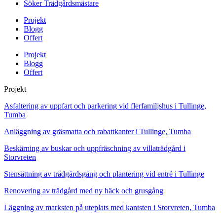
Söker Trädgårdsmästare
Projekt
Blogg
Offert
Projekt
Blogg
Offert
Projekt
Asfaltering av uppfart och parkering vid flerfamiljshus i Tullinge,
Tumba
Anläggning av gräsmatta och rabattkanter i Tullinge, Tumba
Beskärning av buskar och uppfräschning av villaträdgård i
Storvreten
Stensättning av trädgårdsgång och plantering vid entré i Tullinge
Renovering av trädgård med ny häck och grusgång
Läggning av marksten på uteplats med kantsten i Storvreten, Tumba