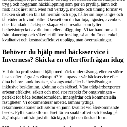
trygg och noggrann häckklippning som ger en prydlig, jämn och
frisk häck året runt. Med rätt verktyg, metodik och timing formar vi
häcken så att den blir tät nerifrån och upp, håller sin linje längre och
tål väder och vind bättre. Oavsett om du har tuja, liguster, avenbok
eller blandade häcktyper skapar vi ett resultat som lyfter
helhetsintrycket av din tomt eller anläggning. Vi tar hand om allt
från planering och säkerhet till bortforsling, så att du får ett enkelt,
kvalitativt och kostnadseffektivt upplägg utan överraskningar.
Behöver du hjälp med häcksservice i
Inverness? Skicka en offertförfrågan idag
Vill du ha professionell hjälp med häck under säsong, eller en större
insats efter några års växtspurt? Vi anpassar vår häckservice efter
dina behov: punktinsatser, säsongsavtal eller helhetslösningar
inklusive beskärning, gödning och skötsel. Våra trädgårdsexperter
arbetar effektivt, säkert och med stor respekt för omgivningen –
perfekt för både bostadsområden, innergårdar och kommersiella
fastigheter. Vi dokumenterar arbetet, lämnar tydliga
rekommendationer och säkrar en jämn kvalitet vid återkommande
besök. Fyll i kontaktformuläret för en snabb offert och förslag på
åtgärdsplan utifrån just din häcktyp, höjd och önskad form.