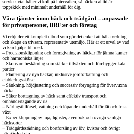
serviceavtal håller vi koll på intervallen, så häcken alltid är i
toppskick med minimalt underhåll för dig.
Våra tjänster inom häck och trädgård – anpassade
för privatpersoner, BRF:er och företag
Vi erbjuder ett komplett utbud som gör det enkelt att hålla ordning
och skapa en trivsam, representativ utemiljö. Här är ett urval av vad
vi kan hjälpa till med:
– Precisionsklippning och formgivning av häckar för jämna kanter
och harmoniska linjer
– Skonsam beskärning som stärker tillväxten och förebygger kala
partier
– Plantering av nya häckar, inklusive jordförbättring och
etableringsskötsel
– Sänkning, höjdjustering och successiv föryngring för övervuxna
häckar
– Säker borttagning av häck samt effektiv transport och
omhändertagande av ris
– Näringstillförsel, vattning och löpande underhåll för tät och frisk
växt
– Expertklippning av tuja, liguster, avenbok och övriga vanliga
häcksorter
– Trädgårdsstädning och bortforsling av löv, kvistar och övrigt
trädgårdsskräp