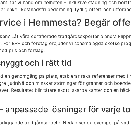
nti tar vi hand om helheten – inklusive städning och bortfor
är enkel: kostnadsfri bedömning, tydlig offert och utförande
vice i Hemmesta? Begär offer
äcken? Låt våra certifierade trädgårdsexperter planera klipp
ort. För BRF och företag erbjuder vi schemalagda skötselpr
ed pris och förslag.
yggt och i rätt tid
med en genomgång på plats, etablerar raka referenser med li
gre ljudnivå och minskar störningar för grannar och boende. V
et. Resultatet blir tätare skott, skarpa kanter och en häck 
– anpassade lösningar för varje t
 närliggande trädgårdsarbete. Nedan ser du exempel på vad