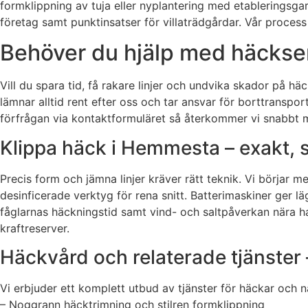
formklippning av tuja eller nyplantering med etableringsgara
företag samt punktinsatser för villaträdgårdar. Vår process 
Behöver du hjälp med häckser
Vill du spara tid, få rakare linjer och undvika skador på h
lämnar alltid rent efter oss och tar ansvar för borttransp
förfrågan via kontaktformuläret så återkommer vi snabbt m
Klippa häck i Hemmesta – exakt, sn
Precis form och jämna linjer kräver rätt teknik. Vi börjar 
desinficerade verktyg för rena snitt. Batterimaskiner ger lä
fåglarnas häckningstid samt vind- och saltpåverkan nära hav
kraftreserver.
Häckvård och relaterade tjänster 
Vi erbjuder ett komplett utbud av tjänster för häckar och
– Noggrann häcktrimning och stilren formklippning