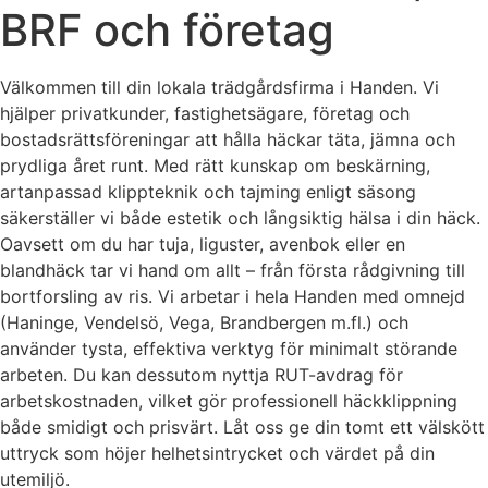
BRF och företag
Välkommen till din lokala trädgårdsfirma i Handen. Vi
hjälper privatkunder, fastighetsägare, företag och
bostadsrättsföreningar att hålla häckar täta, jämna och
prydliga året runt. Med rätt kunskap om beskärning,
artanpassad klippteknik och tajming enligt säsong
säkerställer vi både estetik och långsiktig hälsa i din häck.
Oavsett om du har tuja, liguster, avenbok eller en
blandhäck tar vi hand om allt – från första rådgivning till
bortforsling av ris. Vi arbetar i hela Handen med omnejd
(Haninge, Vendelsö, Vega, Brandbergen m.fl.) och
använder tysta, effektiva verktyg för minimalt störande
arbeten. Du kan dessutom nyttja RUT-avdrag för
arbetskostnaden, vilket gör professionell häckklippning
både smidigt och prisvärt. Låt oss ge din tomt ett välskött
uttryck som höjer helhetsintrycket och värdet på din
utemiljö.