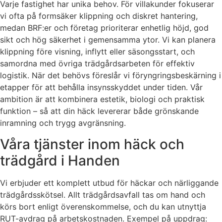
Varje fastighet har unika behov. För villakunder fokuserar
vi ofta på formsäker klippning och diskret hantering,
medan BRF:er och företag prioriterar enhetlig höjd, god
sikt och hög säkerhet i gemensamma ytor. Vi kan planera
klippning före visning, inflytt eller säsongsstart, och
samordna med övriga trädgårdsarbeten för effektiv
logistik. När det behövs föreslår vi föryngringsbeskärning i
etapper för att behålla insynsskyddet under tiden. Vår
ambition är att kombinera estetik, biologi och praktisk
funktion – så att din häck levererar både grönskande
inramning och trygg avgränsning.
Våra tjänster inom häck och
trädgård i Handen
Vi erbjuder ett komplett utbud för häckar och närliggande
trädgårdsskötsel. Allt trädgårdsavfall tas om hand och
körs bort enligt överenskommelse, och du kan utnyttja
RUT-avdrag på arbetskostnaden. Exempel på uppdrag: