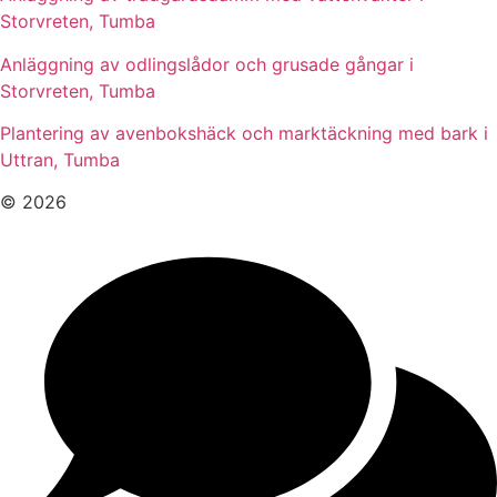
Storvreten, Tumba
Anläggning av odlingslådor och grusade gångar i
Storvreten, Tumba
Plantering av avenbokshäck och marktäckning med bark i
Uttran, Tumba
© 2026