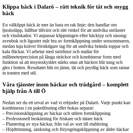
Klippa häck i Dalarö – rätt teknik för tät och snygg
häck
En välklippt häck är mer än bara en rak linje; den handlar om
ljusinsläpp, hållbar tillväxt och rätt vinkel för att undvika snölaster
och vindskador. Vi anpassar klippningen efter häcktyp och säsong:
avenbok och liguster mår bra av formklippning under sensommaren,
medan tuja kräver försiktigare tag för att undvika brända toppar och
kala fläckar. Vi arbetar med snörlinor och mallar för
millimeterprecision på långa sträckor och kombinerar form med
funktion så att insynsskyddet stärks utan att häcken blir tung och
gles i botten. Resultatet blir en jämn, tät och prydlig häck som ramar
in tomten med stil.
Våra tjänster inom häckar och trädgård – komplett
hjälp från A till Ö
Nedan ser du ett urval av vad vi erbjuder på Dalarö. Varje punkt kan
kombineras i en paketlösning eller bokas separat:
– Precisionsklippning av häckar och stilren formklippning
– Professionell beskärning för friskare och tätare häck
– Plantering av nya häckar, från val av sort till etablering
– Höjdtrimning, sänkning och föryngringsklippning av äldre häckar