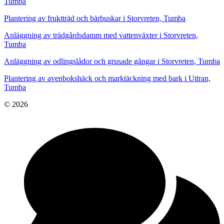
Tumba
Plantering av fruktträd och bärbuskar i Storvreten, Tumba
Anläggning av trädgårdsdamm med vattenväxter i Storvreten,
Tumba
Anläggning av odlingslådor och grusade gångar i Storvreten, Tumba
Plantering av avenbokshäck och marktäckning med bark i Uttran,
Tumba
© 2026