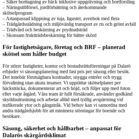
– Säker borttagning av häck inklusive uppgrävning och bortforsling
– Näringstillförsel, jordförbättring och återkommande
skötselprogram
– Artanpassad klippning av tuja, liguster, avenbok med flera
– Trädgårdsstädning och miljövänlig transport av ris och grönt avfall
– Trädvård och beskärning av prydnadsträd
– Skonsam fruktträdsbeskärning för bättre skörd
För fastighetsägare, företag och BRF – planerad
skötsel som håller budget
För större fastigheter, kontor och bostadsrättsföreningar på Dalarö
erbjuder vi säsongsplanering med fast pris per säsong eller besök.
Det innebär förutsägbara kostnader, snygga entréer och trygg
förvaltning utan akuta insatser. Vi upprättar skötselplaner per
häcksträcka, dokumenterar art och höjd, och följer upp med foton
efter varje åtgärd. Våra team är fullt försäkrade, använder godkänd
skyddsutrustning och arbetar alltid med tydlig avspärrning vid
trafikerade ytor och gångstråk. Vid behov kan vi samordna med
andra trädgårdsjobb för att minimera störningar för boende och
besökare.
Säsong, säkerhet och hållbarhet – anpassat för
Dalarös skärgårdsklimat