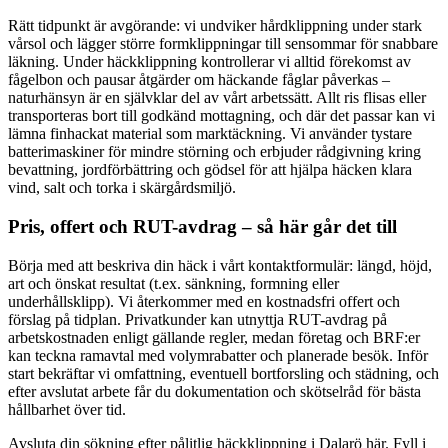
Rätt tidpunkt är avgörande: vi undviker hårdklippning under stark
vårsol och lägger större formklippningar till sensommar för snabbare
läkning. Under häckklippning kontrollerar vi alltid förekomst av
fågelbon och pausar åtgärder om häckande fåglar påverkas –
naturhänsyn är en självklar del av vårt arbetssätt. Allt ris flisas eller
transporteras bort till godkänd mottagning, och där det passar kan vi
lämna finhackat material som marktäckning. Vi använder tystare
batterimaskiner för mindre störning och erbjuder rådgivning kring
bevattning, jordförbättring och gödsel för att hjälpa häcken klara
vind, salt och torka i skärgårdsmiljö.
Pris, offert och RUT-avdrag – så här går det till
Börja med att beskriva din häck i vårt kontaktformulär: längd, höjd,
art och önskat resultat (t.ex. sänkning, formning eller
underhållsklipp). Vi återkommer med en kostnadsfri offert och
förslag på tidplan. Privatkunder kan utnyttja RUT-avdrag på
arbetskostnaden enligt gällande regler, medan företag och BRF:er
kan teckna ramavtal med volymrabatter och planerade besök. Inför
start bekräftar vi omfattning, eventuell bortforsling och städning, och
efter avslutat arbete får du dokumentation och skötselråd för bästa
hållbarhet över tid.
Avsluta din sökning efter pålitlig häckklippning i Dalarö här. Fyll i