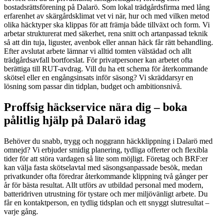
bostadsrättsförening på Dalarö. Som lokal trädgårdsfirma med lång
erfarenhet av skärgårdsklimat vet vi när, hur och med vilken metod
olika häcktyper ska klippas för att främja både tillväxt och form. Vi
arbetar strukturerat med säkerhet, rena snitt och artanpassad teknik
så att din tuja, liguster, avenbok eller annan häck får rätt behandling.
Efter avslutat arbete lämnar vi alltid tomten välstädad och allt
trädgårdsavfall bortforslat. För privatpersoner kan arbetet ofta
berättiga till RUT-avdrag. Vill du ha ett schema för återkommande
skötsel eller en engångsinsats inför säsong? Vi skräddarsyr en
lösning som passar din tidplan, budget och ambitionsnivå.
Proffsig häckservice nära dig – boka
pålitlig hjälp på Dalarö idag
Behöver du snabb, trygg och noggrann häckklippning i Dalarö med
omnejd? Vi erbjuder smidig planering, tydliga offerter och flexibla
tider för att störa vardagen så lite som möjligt. Företag och BRF:er
kan välja fasta skötselavtal med säsongsanpassade besök, medan
privatkunder ofta föredrar återkommande klippning två gånger per
år för bästa resultat. Allt utförs av utbildad personal med modern,
batteridriven utrustning för tystare och mer miljövänligt arbete. Du
får en kontaktperson, en tydlig tidsplan och ett snyggt slutresultat –
varje gång.