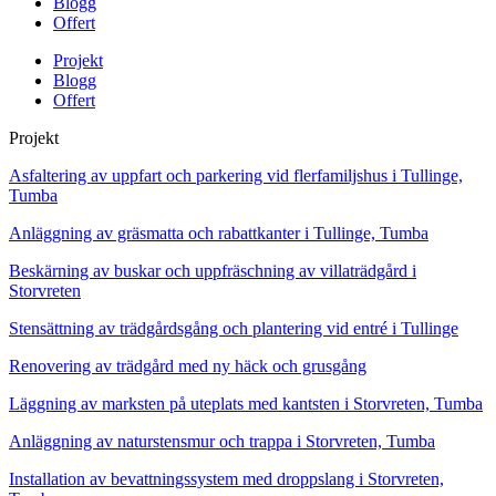
Blogg
Offert
Projekt
Blogg
Offert
Projekt
Asfaltering av uppfart och parkering vid flerfamiljshus i Tullinge,
Tumba
Anläggning av gräsmatta och rabattkanter i Tullinge, Tumba
Beskärning av buskar och uppfräschning av villaträdgård i
Storvreten
Stensättning av trädgårdsgång och plantering vid entré i Tullinge
Renovering av trädgård med ny häck och grusgång
Läggning av marksten på uteplats med kantsten i Storvreten, Tumba
Anläggning av naturstensmur och trappa i Storvreten, Tumba
Installation av bevattningssystem med droppslang i Storvreten,