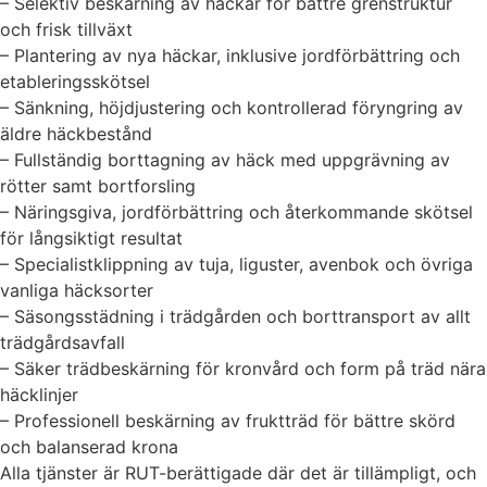
– Selektiv beskärning av häckar för bättre grenstruktur
och frisk tillväxt
– Plantering av nya häckar, inklusive jordförbättring och
etableringsskötsel
– Sänkning, höjdjustering och kontrollerad föryngring av
äldre häckbestånd
– Fullständig borttagning av häck med uppgrävning av
rötter samt bortforsling
– Näringsgiva, jordförbättring och återkommande skötsel
för långsiktigt resultat
– Specialistklippning av tuja, liguster, avenbok och övriga
vanliga häcksorter
– Säsongsstädning i trädgården och borttransport av allt
trädgårdsavfall
– Säker trädbeskärning för kronvård och form på träd nära
häcklinjer
– Professionell beskärning av fruktträd för bättre skörd
och balanserad krona
Alla tjänster är RUT-berättigade där det är tillämpligt, och