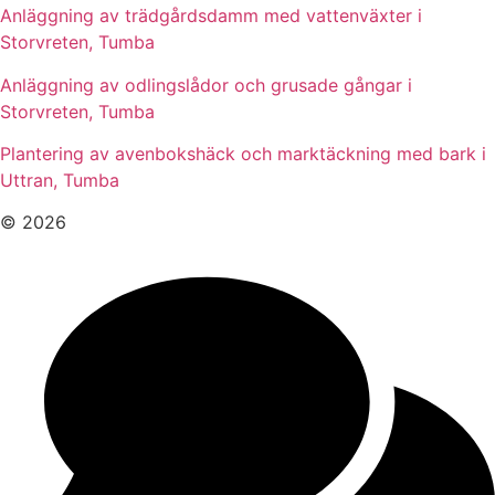
Anläggning av trädgårdsdamm med vattenväxter i
Storvreten, Tumba
Anläggning av odlingslådor och grusade gångar i
Storvreten, Tumba
Plantering av avenbokshäck och marktäckning med bark i
Uttran, Tumba
© 2026