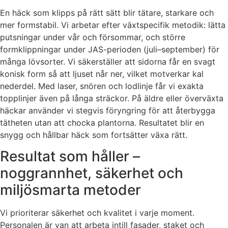
En häck som klipps på rätt sätt blir tätare, starkare och
mer formstabil. Vi arbetar efter växtspecifik metodik: lätta
putsningar under vår och försommar, och större
formklippningar under JAS-perioden (juli–september) för
många lövsorter. Vi säkerställer att sidorna får en svagt
konisk form så att ljuset når ner, vilket motverkar kal
nederdel. Med laser, snören och lodlinje får vi exakta
topplinjer även på långa sträckor. På äldre eller överväxta
häckar använder vi stegvis föryngring för att återbygga
tätheten utan att chocka plantorna. Resultatet blir en
snygg och hållbar häck som fortsätter växa rätt.
Resultat som håller –
noggrannhet, säkerhet och
miljösmarta metoder
Vi prioriterar säkerhet och kvalitet i varje moment.
Personalen är van att arbeta intill fasader, staket och