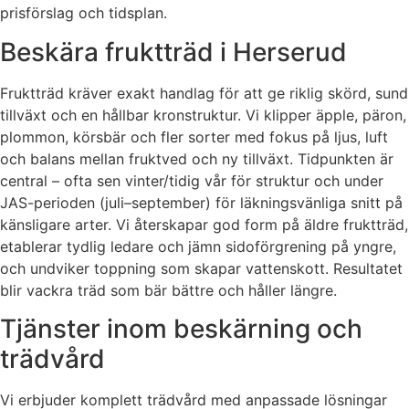
prisförslag och tidsplan.
Beskära fruktträd i Herserud
Fruktträd kräver exakt handlag för att ge riklig skörd, sund
tillväxt och en hållbar kronstruktur. Vi klipper äpple, päron,
plommon, körsbär och fler sorter med fokus på ljus, luft
och balans mellan fruktved och ny tillväxt. Tidpunkten är
central – ofta sen vinter/tidig vår för struktur och under
JAS-perioden (juli–september) för läkningsvänliga snitt på
känsligare arter. Vi återskapar god form på äldre fruktträd,
etablerar tydlig ledare och jämn sidoförgrening på yngre,
och undviker toppning som skapar vattenskott. Resultatet
blir vackra träd som bär bättre och håller längre.
Tjänster inom beskärning och
trädvård
Vi erbjuder komplett trädvård med anpassade lösningar