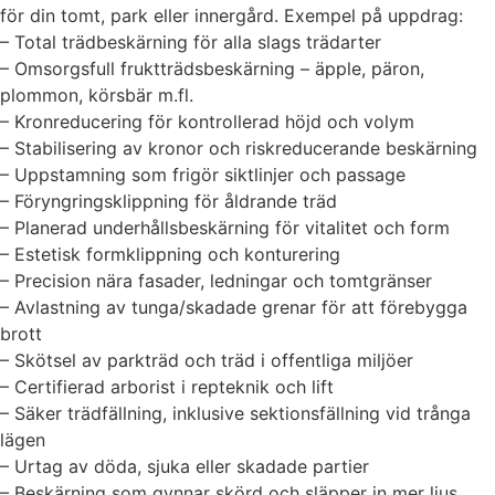
för din tomt, park eller innergård. Exempel på uppdrag:
– Total trädbeskärning för alla slags trädarter
– Omsorgsfull fruktträdsbeskärning – äpple, päron,
plommon, körsbär m.fl.
– Kronreducering för kontrollerad höjd och volym
– Stabilisering av kronor och riskreducerande beskärning
– Uppstamning som frigör siktlinjer och passage
– Föryngringsklippning för åldrande träd
– Planerad underhållsbeskärning för vitalitet och form
– Estetisk formklippning och konturering
– Precision nära fasader, ledningar och tomtgränser
– Avlastning av tunga/skadade grenar för att förebygga
brott
– Skötsel av parkträd och träd i offentliga miljöer
– Certifierad arborist i repteknik och lift
– Säker trädfällning, inklusive sektionsfällning vid trånga
lägen
– Urtag av döda, sjuka eller skadade partier
– Beskärning som gynnar skörd och släpper in mer ljus