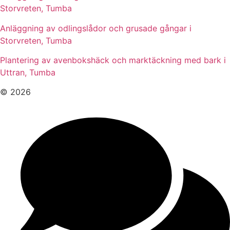
Storvreten, Tumba
Anläggning av odlingslådor och grusade gångar i
Storvreten, Tumba
Plantering av avenbokshäck och marktäckning med bark i
Uttran, Tumba
© 2026