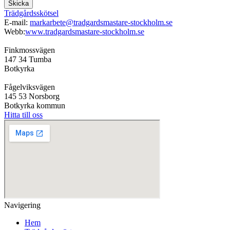
Skicka
Trädgårdsskötsel
E-mail:
markarbete@tradgardsmastare-stockholm.se
Webb:
www.tradgardsmastare-stockholm.se
Finkmossvägen
147 34 Tumba
Botkyrka
Fågelviksvägen
145 53 Norsborg
Botkyrka kommun
Hitta till oss
Navigering
Hem