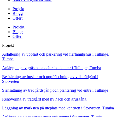
Projekt
Blogg
Offert
Projekt
Blogg
Offert
Projekt
Asfaltering av uppfart och parkering vid flerfamiljshus i Tullinge,
Tumba
Anläggning av gräsmatta och rabattkanter i Tullinge, Tumba
Beskärning av buskar och uppfräschning av villaträdgård i
Storvreten
Stensättning av trädgårdsgång och plantering vid entré i Tullinge
Renovering av trädgård med ny häck och grusgång
Läggning av marksten på uteplats med kantsten i Storvreten, Tumba
Anläggning av naturstensmur och trappa i Storvreten, Tumba