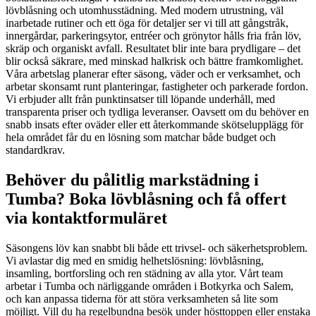
lövblåsning och utomhusstädning. Med modern utrustning, väl
inarbetade rutiner och ett öga för detaljer ser vi till att gångstråk,
innergårdar, parkeringsytor, entréer och grönytor hålls fria från löv,
skräp och organiskt avfall. Resultatet blir inte bara prydligare – det
blir också säkrare, med minskad halkrisk och bättre framkomlighet.
Våra arbetslag planerar efter säsong, väder och er verksamhet, och
arbetar skonsamt runt planteringar, fastigheter och parkerade fordon.
Vi erbjuder allt från punktinsatser till löpande underhåll, med
transparenta priser och tydliga leveranser. Oavsett om du behöver en
snabb insats efter oväder eller ett återkommande skötselupplägg för
hela området får du en lösning som matchar både budget och
standardkrav.
Behöver du pålitlig markstädning i
Tumba? Boka lövblåsning och få offert
via kontaktformuläret
Säsongens löv kan snabbt bli både ett trivsel- och säkerhetsproblem.
Vi avlastar dig med en smidig helhetslösning: lövblåsning,
insamling, bortforsling och ren städning av alla ytor. Vårt team
arbetar i Tumba och närliggande områden i Botkyrka och Salem,
och kan anpassa tiderna för att störa verksamheten så lite som
möjligt. Vill du ha regelbundna besök under hösttoppen eller enstaka