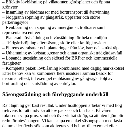
– Effektiv lövblåsning på villatomter, gårdsplaner och öppna
grönytor
– Insamling av bladmassor med borttransport till återvinning
– Noggrann sopning av gångstråk, uppfarter och större
parkeringsytor
– Renblåsning och sopning av innergårdar, trottoarer samt
representativa entréer
– Planerad höststädning och vårstädning för hela utemiljön
– Trädgårdsröjning efter säsongsskifte eller kraftigt oväder
– Finrens av rabatter och planteringar från löv, barr och småskräp
– Uthämtning av kvistar, grenar och annat organiskt trädgårdsavfall
– Löpande utestädning och skötsel för BRF:er och kommersiella
fastigheter
– Kompletta paket: lövblåsning kombinerad med daglig markskötsel
Efter behov kan vi kombinera flera insatser i samma besök för
maximal effekt, till exempel renblåsning av gångvägar följt av
bortforsling och slutstädning av entréytor.
Säsongsstädning och förebyggande underhåll
Rätt tajming ger bäst resultat. Under hösttoppen arbetar vi med hög
frekvens för att undvika att löv packas och blir hala. På våren
fokuserar vi på grus, sand och övervintrat skräp, så att utemiljön blir
redo för utesäsongen. Vi kan skapa en enkel säsongsplan med fasta
datum eller flexbesök som aktiveras vid behov, till exempel efter