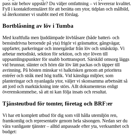
pass när behov uppstår? Du väljer omfattning – vi levererar kvalitet.
Fyll i kontaktformuläret för att berätta om ytor, tidplan och målbild,
så återkommer vi snabbt med ett förslag.
Bortblåsning av löv i Tumba
Med kraftfulla men ljuddämpade lövblåsare (både batteri- och
bensindrivna beroende på yta) frigör vi gräsmattor, gångvägar,
uppfarter, parkeringar och innergårdar från löv och småskräp. Vi
arbetar metodiskt, sektion för sektion, och styr löven till
uppsamlingspunkter för snabb borttransport. Särskild omsorg läggs
vid brunnar, slänter och hörn där löv lätt packas och täpper till
avrinning. På hösten minskar vi halkrisken genom att prioritera
entréer och stråk med hög trafik. Vid känsliga miljöer, som
planteringar och nyanlagda ytor, väljer vi skonsamma arbetssätt så
att jord och marktäckning inte störs. Allt dokumenteras enligt
överenskommelse, så att ni kan följa insats och resultat.
Tjänsteutbud för tomter, företag och BRF:er
Vi har ett komplett utbud för dig som vill hålla utemiljön ren,
framkomlig och representativ genom hela säsongen. Nedan ser du
våra vanligaste tjänster – alltid anpassade efter yta, verksamhet och
budget: