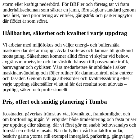
storm eller kraftigt nederbörd. För BRF:er och företag tar vi fram
underhållsscheman som säkrar en jämn, förutsägbar standard genom
hela året, med prioritering av entréer, gångstråk och parkeringsytor
där flödet är som störst.
Hållbarhet, säkerhet och kvalitet i varje uppdrag
Vi arbetar med miljöfokus och väljer energi- och bullersnåla
maskiner där det är möjligt. Avfall sorteras och lämnas till godkänd
mottagning. Säkerheten kommer alltid först: vi skyltar vid behov,
avgränsar arbetsytor och tar särskild hänsyn till passerande trafik,
barnvagnar och cyklister. Våra medarbetare är utbildade i säker
maskinanvändning och följer rutiner för dammkontroll nära entréer
och fasader. Genom tydliga arbetsorder och kvalitetssäkring efter
varje uppdrag säkerställer vi att ni får det resultat som utlovats –
prydligt, säkert och professionellt.
Pris, offert och smidig planering i Tumba
Kostnaden påverkas främst av yta, lövmängd, framkomlighet och
om bortforsling ingår. Vi erbjuder både timdebitering och fasta priser
per uppdrag eller säsong, där vi först gör en snabb behovsanalys och
föreslår en effektiv insats. När du fyller i vårt kontaktformulär,
beskriv gärna ytorna (till exempel innergård, parkering, gångvägar),