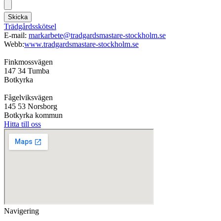
Skicka
Trädgårdsskötsel
E-mail:
markarbete@tradgardsmastare-stockholm.se
Webb:
www.tradgardsmastare-stockholm.se
Finkmossvägen
147 34 Tumba
Botkyrka
Fågelviksvägen
145 53 Norsborg
Botkyrka kommun
Hitta till oss
Navigering