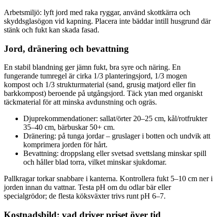
Arbetsmiljö: lyft jord med raka ryggar, använd skottkärra och
skyddsglasögon vid kapning. Placera inte bäddar intill husgrund där
stänk och fukt kan skada fasad.
Jord, dränering och bevattning
En stabil blandning ger jämn fukt, bra syre och näring. En
fungerande tumregel är cirka 1/3 planteringsjord, 1/3 mogen
kompost och 1/3 strukturmaterial (sand, grusig matjord eller fin
barkkompost) beroende på utgångsjord. Täck ytan med organiskt
täckmaterial för att minska avdunstning och ogräs.
Djuprekommendationer: sallat/örter 20–25 cm, kål/rotfrukter
35–40 cm, bärbuskar 50+ cm.
Dränering: på tunga jordar – gruslager i botten och undvik att
komprimera jorden för hårt.
Bevattning: droppslang eller svetsad svettslang minskar spill
och håller blad torra, vilket minskar sjukdomar.
Pallkragar torkar snabbare i kanterna. Kontrollera fukt 5–10 cm ner i
jorden innan du vattnar. Testa pH om du odlar bär eller
specialgrödor; de flesta köksväxter trivs runt pH 6–7.
Kostnadsbild: vad driver priset över tid