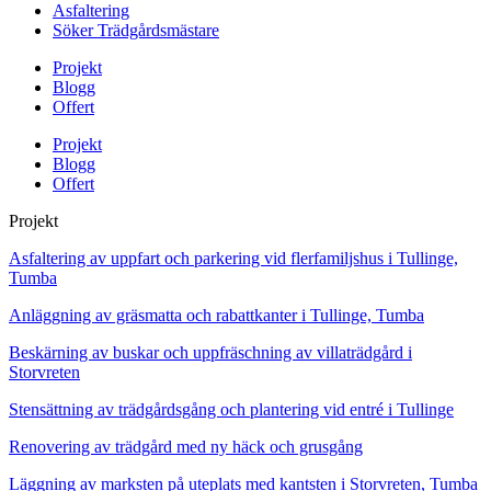
Asfaltering
Söker Trädgårdsmästare
Projekt
Blogg
Offert
Projekt
Blogg
Offert
Projekt
Asfaltering av uppfart och parkering vid flerfamiljshus i Tullinge,
Tumba
Anläggning av gräsmatta och rabattkanter i Tullinge, Tumba
Beskärning av buskar och uppfräschning av villaträdgård i
Storvreten
Stensättning av trädgårdsgång och plantering vid entré i Tullinge
Renovering av trädgård med ny häck och grusgång
Läggning av marksten på uteplats med kantsten i Storvreten, Tumba