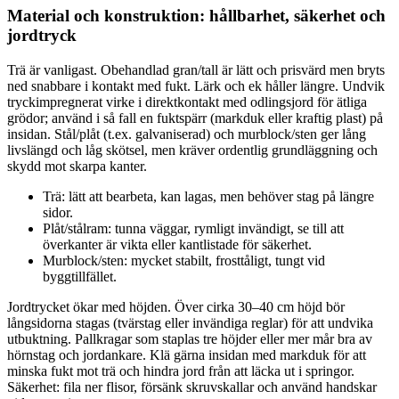
Material och konstruktion: hållbarhet, säkerhet och
jordtryck
Trä är vanligast. Obehandlad gran/tall är lätt och prisvärd men bryts
ned snabbare i kontakt med fukt. Lärk och ek håller längre. Undvik
tryckimpregnerat virke i direktkontakt med odlingsjord för ätliga
grödor; använd i så fall en fuktspärr (markduk eller kraftig plast) på
insidan. Stål/plåt (t.ex. galvaniserad) och murblock/sten ger lång
livslängd och låg skötsel, men kräver ordentlig grundläggning och
skydd mot skarpa kanter.
Trä: lätt att bearbeta, kan lagas, men behöver stag på längre
sidor.
Plåt/stålram: tunna väggar, rymligt invändigt, se till att
överkanter är vikta eller kantlistade för säkerhet.
Murblock/sten: mycket stabilt, frosttåligt, tungt vid
byggtillfället.
Jordtrycket ökar med höjden. Över cirka 30–40 cm höjd bör
långsidorna stagas (tvärstag eller invändiga reglar) för att undvika
utbuktning. Pallkragar som staplas tre höjder eller mer mår bra av
hörnstag och jordankare. Klä gärna insidan med markduk för att
minska fukt mot trä och hindra jord från att läcka ut i springor.
Säkerhet: fila ner flisor, försänk skruvskallar och använd handskar