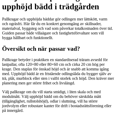
upphöjd bädd i trädgården
Pallkragar och upphöjda bäddar gör odlingen mer lättskött, varm
och ogräsfri. Här får du en konkret genomgång av skillnader,
materialval, byggsteg och vad som påverkar totalkostnaden över tid.
Guiden passar både villaägare och fastighetsförvaltare som vill
bygga hållbart och funktionellt.
Översikt och när passar vad?
Pallkrage betyder i praktiken en standardiserad träram avsedd för
lastpallar, ofta 120×80 eller 80×60 cm och cirka 20 cm hög per
krage. Den staplas för önskad höjd och är snabb att komma igång
med. Upphöjd bädd är en fristående odlingslåda du bygger själv av
trä, plåt, murblock eller sten i valfri storlek och höjd. Den kräver mer
planering men ger större frihet och livslängd.
Välj pallkrage om du vill starta smidigt, i liten skala och med
modulmått. Välj upphöjd bädd om du behöver särskilda mått
(tillgänglighet, rullstolshöjd), odlar i sluttning, vill ha större
jordvolym eller robustare kanter för drift i bostadsrättsförening eller
på innergård.