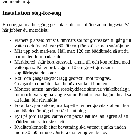
vid montering.
Installation steg-för-steg
En noggrann arbetsgång ger rak, stabil och dränerad odlingsyta. Så
här jobbar du metodiskt:
Planera platsen: minst 6 timmars sol för grönsaker, tillgång till
vatten och fria gångar (60–90 cm) för skötsel och snöröjning.
Mät upp och markera. Håll max 120 cm bäddbredd så att du
når mitten från båda sidor.
Markbered: skär bort grässvål, jämna till och kontrollera med
vattenpass. På lerjord, lägg 5–10 cm grovt grus som
kapillärbrytande lager.
Rot- och gnagarskydd: lägg geotextil mot rotogräs.
Gnagarrika områden kan behöva sorknät i botten.
Montera ramen: använd rostskyddade skruvar, vinkelbeslag i
hörn och tvärstag på längre sidor. Kontrollera diagonalmått så
att lådan blir rätvinklig.
Förankra: jordankare, markspett eller nedgrävda stolpar i hörn
om bädden är hög eller står i sluttning.
Fyll på jord i lager, vattna och packa lätt mellan lagren så att
bädden inte sätter sig snett.
Kvalitetskontroll: efter bevattning ska vattnet sjunka undan
inom 30–60 minuter. Justera dränering vid behov.