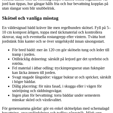
jord kan tippas, hur gångar hålls fria och hur bevattning kopplas på
utan slangar som blir snubbelrisk.
Skötsel och vanliga misstag
En väldesignad bädd kräver lite men regelbunden skötsel. Fyll på 5–
10 cm kompost årligen, toppa med täckmaterial och kontrollera
skruvar, stag och eventuella rostangrepp efter vintern. Tvätta bort
jordstänk från kanter och se över snigelskydd innan säsongsstart.
För bred bädd: mer än 120 cm gör skötseln tung och leder till
tramp i jorden.
Otillräcklig dränering: särskilt på lerjord ger det syrebrist och
rotröta.
Fel material i ätbar odling: tryckimpregnerat utan fuktspärr
kan läcka ämnen till jorden.
Svagt stagade långsidor: väggar buktar ut och spricker, särskilt
i högre bäddar.
Dålig placering: för nära fasad, i skugga eller i vägen för
snöröjning och räddningsvägar.
Ingen plan för bevattning: torra bäddar under semestern
minskar skörd och växtkvalitet.
För gemensamma gårdar: gör en enkel skötselplan med schemalagd
bevattning, ansvarsfördelning och tydliga gångstråk. Märk upp