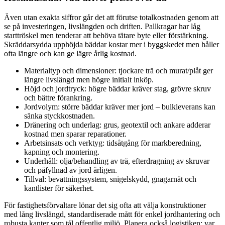
Även utan exakta siffror går det att förutse totalkostnaden genom att
se på investeringen, livslängden och driften. Pallkragar har låg
starttröskel men tenderar att behöva tätare byte eller förstärkning.
Skräddarsydda upphöjda bäddar kostar mer i byggskedet men håller
ofta längre och kan ge lägre årlig kostnad.
Materialtyp och dimensioner: tjockare trä och murat/plåt ger
längre livslängd men högre initialt inköp.
Höjd och jordtryck: högre bäddar kräver stag, grövre skruv
och bättre förankring.
Jordvolym: större bäddar kräver mer jord – bulkleverans kan
sänka styckkostnaden.
Dränering och underlag: grus, geotextil och ankare adderar
kostnad men sparar reparationer.
Arbetsinsats och verktyg: tidsåtgång för markberedning,
kapning och montering.
Underhåll: olja/behandling av trä, efterdragning av skruvar
och påfyllnad av jord årligen.
Tillval: bevattningssystem, snigelskydd, gnagarnät och
kantlister för säkerhet.
För fastighetsförvaltare lönar det sig ofta att välja konstruktioner
med lång livslängd, standardiserade mått för enkel jordhantering och
robusta kanter som tål offentlig miljö. Planera också logistiken: var