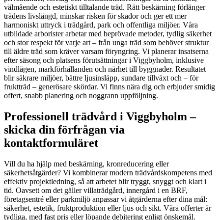
välmående och estetiskt tilltalande träd. Rätt beskärning förlänger
trädens livslängd, minskar risken för skador och ger ett mer
harmoniskt uttryck i trädgård, park och offentliga miljöer. Våra
utbildade arborister arbetar med beprövade metoder, tydlig säkerhet
och stor respekt för varje art – från unga träd som behöver struktur
till äldre träd som kräver varsam föryngring. Vi planerar insatserna
efter säsong och platsens förutsättningar i Viggbyholm, inklusive
vindlägen, markförhållanden och närhet till byggnader. Resultatet
blir säkrare miljöer, bättre ljusinsläpp, sundare tillväxt och – för
fruktträd – generösare skördar. Vi finns nära dig och erbjuder smidig
offert, snabb planering och noggrann uppföljning.
Professionell trädvård i Viggbyholm –
skicka din förfrågan via
kontaktformuläret
Vill du ha hjälp med beskärning, kronreducering eller
säkerhetsåtgärder? Vi kombinerar modern trädvårds­kompetens med
effektiv projektledning, så att arbetet blir tryggt, snyggt och klart i
tid. Oavsett om det gäller villaträdgård, innergård i en BRF,
företagsentré eller parkmiljö anpassar vi åtgärderna efter dina mål:
säkerhet, estetik, fruktproduktion eller ljus och sikt. Våra offerter är
tydliga, med fast pris eller löpande debitering enligt önskemål.