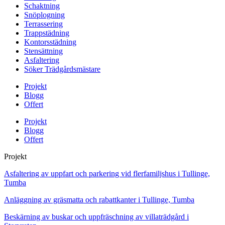
Schaktning
Snöplogning
Terrassering
Trappstädning
Kontorsstädning
Stensättning
Asfaltering
Söker Trädgårdsmästare
Projekt
Blogg
Offert
Projekt
Blogg
Offert
Projekt
Asfaltering av uppfart och parkering vid flerfamiljshus i Tullinge,
Tumba
Anläggning av gräsmatta och rabattkanter i Tullinge, Tumba
Beskärning av buskar och uppfräschning av villaträdgård i