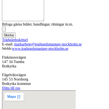
Bifoga gärna bilder, handlingar, ritningar m.m.
Skicka
Trädgårdsskötsel
E-mail:
markarbete@tradgardsmastare-stockholm.se
Webb:
www.tradgardsmastare-stockholm.se
Finkmossvägen
147 34 Tumba
Botkyrka
Fågelviksvägen
145 53 Norsborg
Botkyrka kommun
Hitta till oss