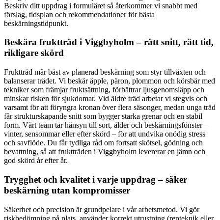
Beskriv ditt uppdrag i formuläret så återkommer vi snabbt med
förslag, tidsplan och rekommendationer för bästa
beskärningstidpunkt.
Beskära fruktträd i Viggbyholm – rätt snitt, rätt tid,
rikligare skörd
Fruktträd mår bäst av planerad beskärning som styr tillväxten och
balanserar trädet. Vi beskär äpple, päron, plommon och körsbär med
tekniker som främjar fruktsättning, förbättrar ljusgenomsläpp och
minskar risken för sjukdomar. Vid äldre träd arbetar vi stegvis och
varsamt för att föryngra kronan över flera säsonger, medan unga träd
får strukturskapande snitt som bygger starka grenar och en stabil
form. Vårt team tar hänsyn till sort, ålder och beskärningsfönster –
vinter, sensommar eller efter skörd – för att undvika onödig stress
och savflöde. Du får tydliga råd om fortsatt skötsel, gödning och
bevattning, så att fruktträden i Viggbyholm levererar en jämn och
god skörd år efter år.
Trygghet och kvalitet i varje uppdrag – säker
beskärning utan kompromisser
Säkerhet och precision är grundpelare i vår arbetsmetod. Vi gör
riskbedömning på plats, använder korrekt utrustning (repteknik eller