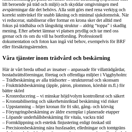
lift beroende på träd och miljö) och skyddar omgivningen med
avspärrningar där det behövs. Alla snitt görs med rena verktyg och
korrekt snittvinkel för snabb läkning och minimal sjukdomsrisk. När
vi reducerar, stabiliserar eller formar en krona sker det alltid med
fokus på trädhälsa och långsiktig struktur – aldrig “toppa” i skadlig
mening. Efter arbetet lämnar vi platsen prydlig och tar med oss
grenar och ris om du vill ha bortforsling. Professionell
dokumentation och foton kan ingå vid behov, exempelvis för BRF
eller försäkringsärenden.
Våra tjänster inom trädvård och beskärning
Här är vårt breda utbud av insatser – anpassade för villaträdgårdar,
bostadsrättsföreningar, företag och offentliga miljöer i Viggbyholm:
– Trädbeskärning av alla trädsorter – strukturerad och skonsam
– Fruktträdsbeskärning (äpple, päron, plommon, körsbär m.fl.) för
bättre skörd
– Kronreducering – vi minskar höjd/volym kontrollerat och säkert
– Kronstabilisering och säkerhetsinriktad beskärning vid risker
– Uppstamning – höjer kronan för fri sikt, gång- och körväg
– Föryngringsbeskärning av äldre exemplar i planerade etapper
– Löpande underhållsbeskärning för vitala, vackra träd
– Formklippning och estetisk finjustering enligt önskad stil
– Precisionsbeskärning nära husfasader, elledningar och tomtgräns