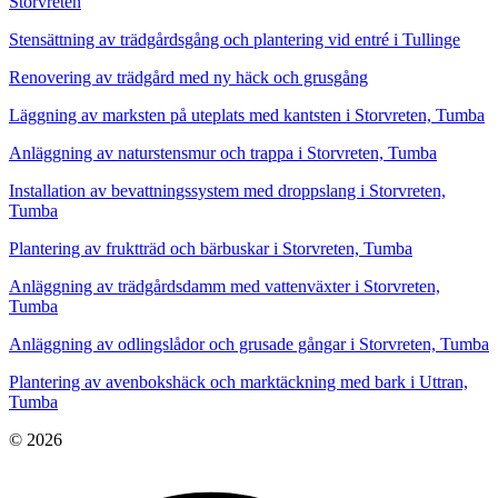
Storvreten
Stensättning av trädgårdsgång och plantering vid entré i Tullinge
Renovering av trädgård med ny häck och grusgång
Läggning av marksten på uteplats med kantsten i Storvreten, Tumba
Anläggning av naturstensmur och trappa i Storvreten, Tumba
Installation av bevattningssystem med droppslang i Storvreten,
Tumba
Plantering av fruktträd och bärbuskar i Storvreten, Tumba
Anläggning av trädgårdsdamm med vattenväxter i Storvreten,
Tumba
Anläggning av odlingslådor och grusade gångar i Storvreten, Tumba
Plantering av avenbokshäck och marktäckning med bark i Uttran,
Tumba
© 2026