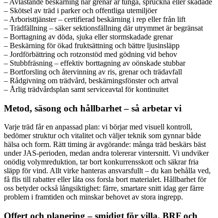
– Avlastande beskärning när grenar är tunga, spruckna eller skadade
– Skötsel av träd i parker och offentliga utemiljöer
– Arboristtjänster – certifierad beskärning i rep eller från lift
– Trädfällning – säker sektionsfällning där utrymmet är begränsat
– Borttagning av döda, sjuka eller stormskadade grenar
– Beskärning för ökad fruktsättning och bättre ljusinsläpp
– Jordförbättring och rotzonstöd med gödning vid behov
– Stubbfräsning – effektiv borttagning av oönskade stubbar
– Bortforsling och återvinning av ris, grenar och trädavfall
– Rådgivning om trädvård, beskärningsfönster och artval
– Årlig trädvårdsplan samt serviceavtal för kontinuitet
Metod, säsong och hållbarhet – så arbetar vi
Varje träd får en anpassad plan: vi börjar med visuell kontroll,
bedömer struktur och vitalitet och väljer teknik som gynnar både
hälsa och form. Rätt timing är avgörande: många träd beskärs bäst
under JAS-perioden, medan andra tolererar vintersnitt. Vi undviker
onödig volymreduktion, tar bort konkurrensskott och säkrar fria
släpp för vind. Allt virke hanteras ansvarsfullt – du kan behålla ved,
få flis till rabatter eller låta oss forsla bort materialet. Hållbarhet för
oss betyder också långsiktighet: färre, smartare snitt idag ger färre
problem i framtiden och minskar behovet av stora ingrepp.
Offert och planering – smidigt för villa, BRF och