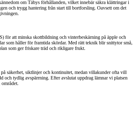
kännedom om Täbys förhållanden, vilket innebär säkra klättringar i
n och trygg hantering från start till bortforsling. Oavsett om det
givningen.
S) för att minska skottbildning och vinterbeskärning på äpple och
ar som håller för framtida skördar. Med rätt teknik blir snittytor små,
an som ger friskare träd och rikligare frukt.
på säkerhet, siktlinjer och kontinuitet, medan villakunder ofta vill
 och tydlig avspärrning. Efter avslutat uppdrag lämnar vi platsen
i området.