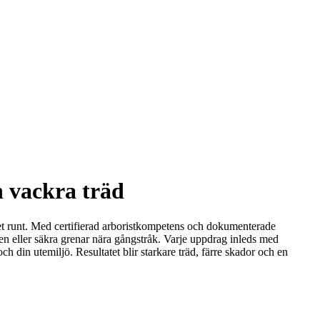
h vackra träd
 året runt. Med certifierad arboristkompetens och dokumenterade
ten eller säkra grenar nära gångstråk. Varje uppdrag inleds med
 din utemiljö. Resultatet blir starkare träd, färre skador och en