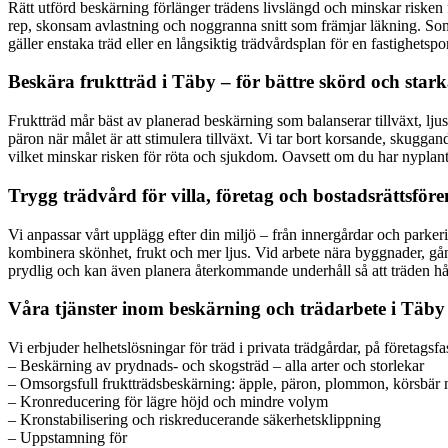
Rätt utförd beskärning förlänger trädens livslängd och minskar risken
rep, skonsam avlastning och noggranna snitt som främjar läkning. Som u
gäller enstaka träd eller en långsiktig trädvårdsplan för en fastighets
Beskära fruktträd i Täby – för bättre skörd och stark
Fruktträd mår bäst av planerad beskärning som balanserar tillväxt, lj
päron när målet är att stimulera tillväxt. Vi tar bort korsande, skuggan
vilket minskar risken för röta och sjukdom. Oavsett om du har nyplante
Trygg trädvård för villa, företag och bostadsrättsför
Vi anpassar vårt upplägg efter din miljö – från innergårdar och parkerin
kombinera skönhet, frukt och mer ljus. Vid arbete nära byggnader, gå
prydlig och kan även planera återkommande underhåll så att träden hålls
Våra tjänster inom beskärning och trädarbete i Täby
Vi erbjuder helhetslösningar för träd i privata trädgårdar, på företagsf
– Beskärning av prydnads- och skogsträd – alla arter och storlekar
– Omsorgsfull fruktträdsbeskärning: äpple, päron, plommon, körsbär m
– Kronreducering för lägre höjd och mindre volym
– Kronstabilisering och riskreducerande säkerhetsklippning
– Uppstamning för