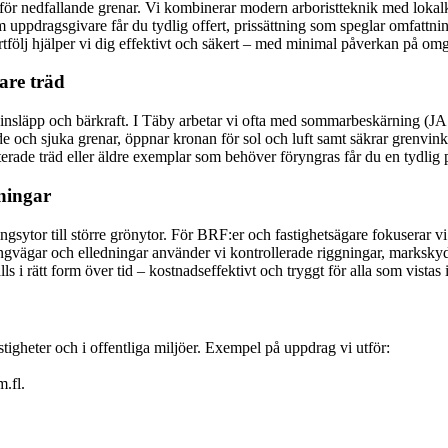
 för nedfallande grenar. Vi kombinerar modern arboristteknik med lokal
ppdragsgivare får du tydlig offert, prissättning som speglar omfattninge
portfölj hjälper vi dig effektivt och säkert – med minimal påverkan på om
are träd
usinsläpp och bärkraft. I Täby arbetar vi ofta med sommarbeskärning (JA
de och sjuka grenar, öppnar kronan för sol och luft samt säkrar grenvinkl
rade träd eller äldre exemplar som behöver föryngras får du en tydlig pl
eningar
gsytor till större grönytor. För BRF:er och fastighetsägare fokuserar vi 
ngvägar och elledningar använder vi kontrollerade riggningar, markskydd
 i rätt form över tid – kostnadseffektivt och tryggt för alla som vistas 
astigheter och i offentliga miljöer. Exempel på uppdrag vi utför:
.fl.