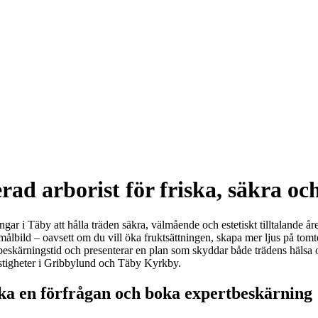
rad arborist för friska, säkra oc
ingar i Täby att hålla träden säkra, välmående och estetiskt tilltalande
 målbild – oavsett om du vill öka fruktsättningen, skapa mer ljus på tom
skärningstid och presenterar en plan som skyddar både trädens hälsa och
 fastigheter i Gribbylund och Täby Kyrkby.
ka en förfrågan och boka expertbeskärning