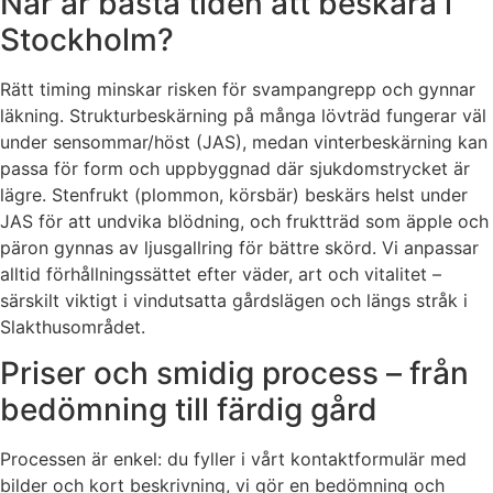
När är bästa tiden att beskära i
Stockholm?
Rätt timing minskar risken för svampangrepp och gynnar
läkning. Strukturbeskärning på många lövträd fungerar väl
under sensommar/höst (JAS), medan vinterbeskärning kan
passa för form och uppbyggnad där sjukdomstrycket är
lägre. Stenfrukt (plommon, körsbär) beskärs helst under
JAS för att undvika blödning, och fruktträd som äpple och
päron gynnas av ljusgallring för bättre skörd. Vi anpassar
alltid förhållningssättet efter väder, art och vitalitet –
särskilt viktigt i vindutsatta gårdslägen och längs stråk i
Slakthusområdet.
Priser och smidig process – från
bedömning till färdig gård
Processen är enkel: du fyller i vårt kontaktformulär med
bilder och kort beskrivning, vi gör en bedömning och