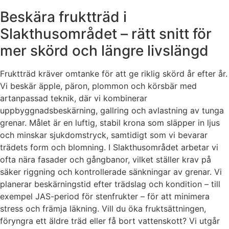
Beskära fruktträd i
Slakthusområdet – rätt snitt för
mer skörd och längre livslängd
Fruktträd kräver omtanke för att ge riklig skörd år efter år.
Vi beskär äpple, päron, plommon och körsbär med
artanpassad teknik, där vi kombinerar
uppbyggnadsbeskärning, gallring och avlastning av tunga
grenar. Målet är en luftig, stabil krona som släpper in ljus
och minskar sjukdomstryck, samtidigt som vi bevarar
trädets form och blomning. I Slakthusområdet arbetar vi
ofta nära fasader och gångbanor, vilket ställer krav på
säker riggning och kontrollerade sänkningar av grenar. Vi
planerar beskärningstid efter trädslag och kondition – till
exempel JAS-period för stenfrukter – för att minimera
stress och främja läkning. Vill du öka fruktsättningen,
föryngra ett äldre träd eller få bort vattenskott? Vi utgår