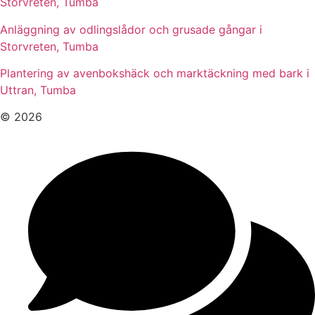
Storvreten, Tumba
Anläggning av odlingslådor och grusade gångar i
Storvreten, Tumba
Plantering av avenbokshäck och marktäckning med bark i
Uttran, Tumba
© 2026