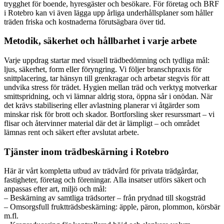
trygghet för boende, hyresgäster och besökare. För företag och BRF
i Rotebro kan vi även lägga upp årliga underhållsplaner som håller
träden friska och kostnaderna förutsägbara över tid.
Metodik, säkerhet och hållbarhet i varje arbete
Varje uppdrag startar med visuell trädbedömning och tydliga mål:
ljus, säkerhet, form eller föryngring. Vi följer branschpraxis för
snittplacering, tar hänsyn till grenkragar och arbetar stegvis för att
undvika stress för trädet. Hygien mellan träd och verktyg motverkar
smittspridning, och vi lämnar aldrig stora, öppna sår i onödan. När
det krävs stabilisering eller avlastning planerar vi åtgärder som
minskar risk för brott och skador. Bortforsling sker resurssmart – vi
flisar och återvinner material där det är lämpligt – och området
lämnas rent och säkert efter avslutat arbete.
Tjänster inom trädbeskärning i Rotebro
Här är vårt kompletta utbud av trädvård för privata trädgårdar,
fastigheter, företag och föreningar. Alla insatser utförs säkert och
anpassas efter art, miljö och mål:
– Beskärning av samtliga trädsorter – från prydnad till skogsträd
– Omsorgsfull fruktträdsbeskärning: äpple, päron, plommon, körsbär
m.fl.