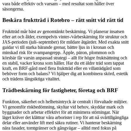
vara både effektiv och varsam – med resultat som håller över
säsongerna.
Beskära fruktträd i Rotebro – rätt snitt vid rätt tid
Fruktträd mår bäst av genomtänkt beskärning. Vi planerar insatsen
efter art och ålder, exempelvis vinter-/vårbeskärning för struktur och
JAS-perioden (juli–september) för mildare åtgärder. Med exakta snitt
guidar vi till starka bärande grenar, bättre ljus in i kronan och
minskad risk för svampangrepp. Äpple, päron, plommon och
körsbär får varsin anpassad strategi – allt för högre fruktsättning och
en stabil, vacker krona som håller. Har du ett äldre träd som tappat
kraft, en BRF-gård med flera fruktträd eller en villaträdgård som
behöver form och balans? Vi hjälper dig att kombinera skörd, estetik
och trädens långsiktiga vitalitet.
Trädbeskärning för fastigheter, företag och BRF
Funktion, säkerhet och helhetsintryck är centralt i förvaltade miljöer.
Vi genomför riskbedömning, skyltar vid behov, skyddar mark och
byggnader och arbetar effektivt för att minimera störningar. När
läget kräver det klättrar våra arborister i rep för att nå svårtillgängliga
delar eller använder lift med säkra rutiner. Vi hanterar beskärning
nära fasader, tomtgränser och gångvägar – alltid med fokus på