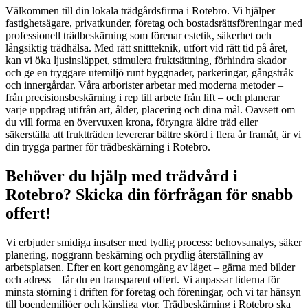
Välkommen till din lokala trädgårdsfirma i Rotebro. Vi hjälper
fastighetsägare, privatkunder, företag och bostadsrättsföreningar med
professionell trädbeskärning som förenar estetik, säkerhet och
långsiktig trädhälsa. Med rätt snittteknik, utfört vid rätt tid på året,
kan vi öka ljusinsläppet, stimulera fruktsättning, förhindra skador
och ge en tryggare utemiljö runt byggnader, parkeringar, gångstråk
och innergårdar. Våra arborister arbetar med moderna metoder –
från precisionsbeskärning i rep till arbete från lift – och planerar
varje uppdrag utifrån art, ålder, placering och dina mål. Oavsett om
du vill forma en övervuxen krona, föryngra äldre träd eller
säkerställa att fruktträden levererar bättre skörd i flera år framåt, är vi
din trygga partner för trädbeskärning i Rotebro.
Behöver du hjälp med trädvård i
Rotebro? Skicka din förfrågan för snabb
offert!
Vi erbjuder smidiga insatser med tydlig process: behovsanalys, säker
planering, noggrann beskärning och prydlig återställning av
arbetsplatsen. Efter en kort genomgång av läget – gärna med bilder
och adress – får du en transparent offert. Vi anpassar tiderna för
minsta störning i driften för företag och föreningar, och vi tar hänsyn
till boendemiljöer och känsliga ytor. Trädbeskärning i Rotebro ska