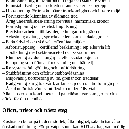
– Kronreducering för kontrollerad höjd och slankare volym
– Kronstabilisering och riskreducerande säkerhetsingrepp
– Uppstamning för fri sikt, bättre framkomlighet och ljusare miljö
– Föryngrande klippning av åldrande träd
– Årlig underhållsbeskärning för vitala, harmoniska kronor
– Formklippning och estetisk finputsning
– Precisionsarbete intill fasader, ledningar och gränser
– Avlastning av tunga, spruckna eller stormskadade grenar
– Parkträdvård och skötsel i offentliga miljöer
– Arboristuppdrag – certifierad beskärning i rep eller via lift
– Trädfällning med sektionsmetod och säkra rutiner
– Eliminering av döda, angripna eller skadade grenar
– Klippning som främjar fruktsättning och bättre ljus
– Rotsystemstöd: gödning och jordförbättring
– Stubbfräsning och effektiv stubbavlägsning
– Miljövänlig bortforsling av ris, grenar och träddelar
– Rådgivning kring trädvård, artkunskap och rätt tid för ingrepp
– Årsplan för trädvård samt flexibla underhållsavtal
Alla tjänster kan kombineras till paketlösningar som ger maximal
effekt för din utemiljö.
Offert, priser och nästa steg
Kostnaden beror på trädens storlek, åtkomlighet, säkerhetsnivå och
önskad omfattning. För privatpersoner kan RUT-avdrag vara möjligt