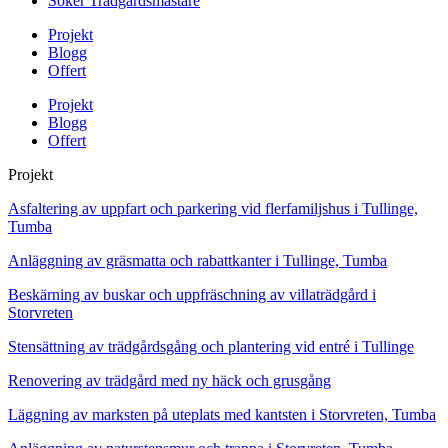
Söker Trädgårdsmästare
Projekt
Blogg
Offert
Projekt
Blogg
Offert
Projekt
Asfaltering av uppfart och parkering vid flerfamiljshus i Tullinge,
Tumba
Anläggning av gräsmatta och rabattkanter i Tullinge, Tumba
Beskärning av buskar och uppfräschning av villaträdgård i
Storvreten
Stensättning av trädgårdsgång och plantering vid entré i Tullinge
Renovering av trädgård med ny häck och grusgång
Läggning av marksten på uteplats med kantsten i Storvreten, Tumba