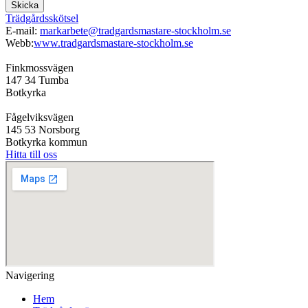
Skicka
Trädgårdsskötsel
E-mail:
markarbete@tradgardsmastare-stockholm.se
Webb:
www.tradgardsmastare-stockholm.se
Finkmossvägen
147 34 Tumba
Botkyrka
Fågelviksvägen
145 53 Norsborg
Botkyrka kommun
Hitta till oss
Navigering
Hem