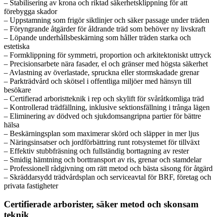
– Stabilisering av krona och riktad säkerhetsklippning för att
förebygga skador
– Uppstamning som frigör siktlinjer och säker passage under träden
– Föryngrande åtgärder för åldrande träd som behöver ny livskraft
– Löpande underhållsbeskärning som håller träden starka och
estetiska
– Formklippning för symmetri, proportion och arkitektoniskt uttryck
– Precisionsarbete nära fasader, el och gränser med högsta säkerhet
– Avlastning av överlastade, spruckna eller stormskadade grenar
– Parkträdvård och skötsel i offentliga miljöer med hänsyn till
besökare
– Certifierad arboristteknik i rep och skylift för svåråtkomliga träd
– Kontrollerad trädfällning, inklusive sektionsfällning i trånga lägen
– Eliminering av dödved och sjukdomsangripna partier för bättre
hälsa
– Beskärningsplan som maximerar skörd och släpper in mer ljus
– Näringsinsatser och jordförbättring runt rotsystemet för tillväxt
– Effektiv stubbfräsning och fullständig borttagning av rester
– Smidig hämtning och borttransport av ris, grenar och stamdelar
– Professionell rådgivning om rätt metod och bästa säsong för åtgärd
– Skräddarsydd trädvårdsplan och serviceavtal för BRF, företag och
privata fastigheter
Certifierade arborister, säker metod och skonsam
teknik