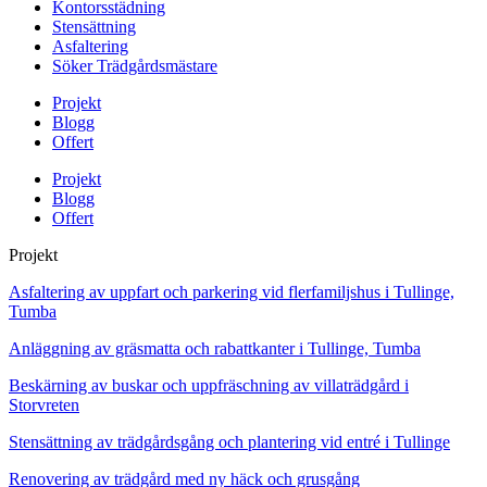
Kontorsstädning
Stensättning
Asfaltering
Söker Trädgårdsmästare
Projekt
Blogg
Offert
Projekt
Blogg
Offert
Projekt
Asfaltering av uppfart och parkering vid flerfamiljshus i Tullinge,
Tumba
Anläggning av gräsmatta och rabattkanter i Tullinge, Tumba
Beskärning av buskar och uppfräschning av villaträdgård i
Storvreten
Stensättning av trädgårdsgång och plantering vid entré i Tullinge
Renovering av trädgård med ny häck och grusgång