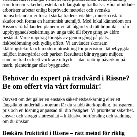
som förenar säkerhet, estetik och långsiktig trädhälsa. Våra utbildade
arborister arbetar enligt beprövade metoder och svenska
branschstandarder för att stärka trädens vitalitet, minska risk för
skador och forma en harmonisk utemiljö. Med lokal kännedom om
Rissnes förhållanden planerar vi rätt åtgärd vid rätt tidpunkt – från
uppbyggnadsbeskärning av unga träd till föryngring av äldre
bestånd. Varje uppdrag föregås av genomgång på plats,
riskbedömning och tydlig offert. Vi använder skonsam
klättringsteknik och modern utrustning för precision i tätbebyggda
miljöer, innergårdar och parker. Resultatet blir tryggare miljöer,
sundare träd och ett vackrare uttryck – utan onödig påverkan på
mark, planteringar eller byggnader.
Behöver du expert på trädvård i Rissne?
Be om offert via vårt formulär!
Oavsett om det gäller en enstaka säkerhetsbeskärning eller ett
långsiktigt underhållsprogram får du snabb återkoppling, transparent
pris och en lösning anpassad till din fastighet. Vi prioriterar säkerhet,
ansvar och snyggt slutresultat – inklusive bortforsling och städning
om du önskar.
Beskära fruktträd i Rissne – rätt metod för riklig