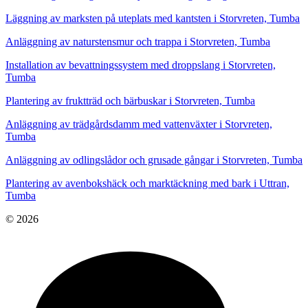
Läggning av marksten på uteplats med kantsten i Storvreten, Tumba
Anläggning av naturstensmur och trappa i Storvreten, Tumba
Installation av bevattningssystem med droppslang i Storvreten,
Tumba
Plantering av fruktträd och bärbuskar i Storvreten, Tumba
Anläggning av trädgårdsdamm med vattenväxter i Storvreten,
Tumba
Anläggning av odlingslådor och grusade gångar i Storvreten, Tumba
Plantering av avenbokshäck och marktäckning med bark i Uttran,
Tumba
© 2026