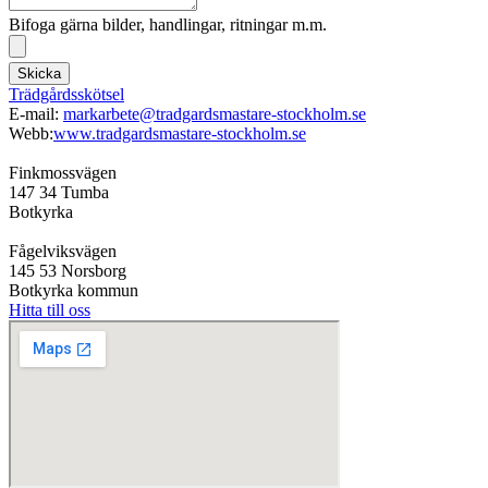
Bifoga gärna bilder, handlingar, ritningar m.m.
Skicka
Trädgårdsskötsel
E-mail:
markarbete@tradgardsmastare-stockholm.se
Webb:
www.tradgardsmastare-stockholm.se
Finkmossvägen
147 34 Tumba
Botkyrka
Fågelviksvägen
145 53 Norsborg
Botkyrka kommun
Hitta till oss