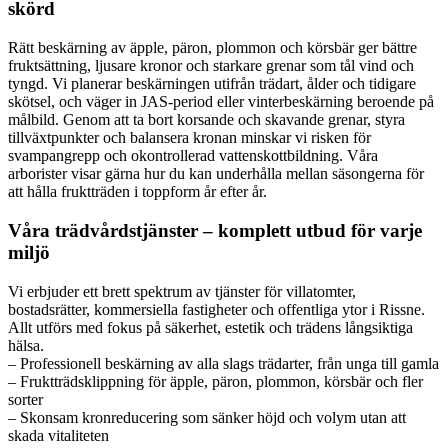
skörd
Rätt beskärning av äpple, päron, plommon och körsbär ger bättre
fruktsättning, ljusare kronor och starkare grenar som tål vind och
tyngd. Vi planerar beskärningen utifrån trädart, ålder och tidigare
skötsel, och väger in JAS-period eller vinterbeskärning beroende på
målbild. Genom att ta bort korsande och skavande grenar, styra
tillväxtpunkter och balansera kronan minskar vi risken för
svampangrepp och okontrollerad vattenskottbildning. Våra
arborister visar gärna hur du kan underhålla mellan säsongerna för
att hålla fruktträden i toppform år efter år.
Våra trädvårdstjänster – komplett utbud för varje
miljö
Vi erbjuder ett brett spektrum av tjänster för villatomter,
bostadsrätter, kommersiella fastigheter och offentliga ytor i Rissne.
Allt utförs med fokus på säkerhet, estetik och trädens långsiktiga
hälsa.
– Professionell beskärning av alla slags trädarter, från unga till gamla
– Fruktträdsklippning för äpple, päron, plommon, körsbär och fler
sorter
– Skonsam kronreducering som sänker höjd och volym utan att
skada vitaliteten