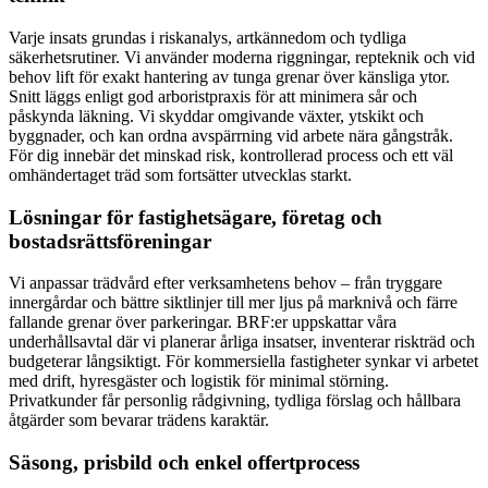
Varje insats grundas i riskanalys, artkännedom och tydliga
säkerhetsrutiner. Vi använder moderna riggningar, repteknik och vid
behov lift för exakt hantering av tunga grenar över känsliga ytor.
Snitt läggs enligt god arboristpraxis för att minimera sår och
påskynda läkning. Vi skyddar omgivande växter, ytskikt och
byggnader, och kan ordna avspärrning vid arbete nära gångstråk.
För dig innebär det minskad risk, kontrollerad process och ett väl
omhändertaget träd som fortsätter utvecklas starkt.
Lösningar för fastighetsägare, företag och
bostadsrättsföreningar
Vi anpassar trädvård efter verksamhetens behov – från tryggare
innergårdar och bättre siktlinjer till mer ljus på marknivå och färre
fallande grenar över parkeringar. BRF:er uppskattar våra
underhållsavtal där vi planerar årliga insatser, inventerar riskträd och
budgeterar långsiktigt. För kommersiella fastigheter synkar vi arbetet
med drift, hyresgäster och logistik för minimal störning.
Privatkunder får personlig rådgivning, tydliga förslag och hållbara
åtgärder som bevarar trädens karaktär.
Säsong, prisbild och enkel offertprocess