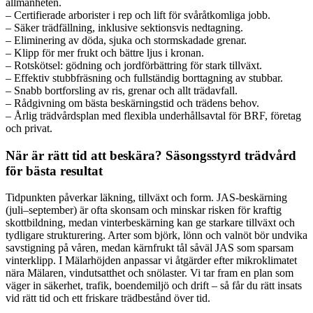
allmänheten.
– Certifierade arborister i rep och lift för svåråtkomliga jobb.
– Säker trädfällning, inklusive sektionsvis nedtagning.
– Eliminering av döda, sjuka och stormskadade grenar.
– Klipp för mer frukt och bättre ljus i kronan.
– Rotskötsel: gödning och jordförbättring för stark tillväxt.
– Effektiv stubbfräsning och fullständig borttagning av stubbar.
– Snabb bortforsling av ris, grenar och allt trädavfall.
– Rådgivning om bästa beskärningstid och trädens behov.
– Årlig trädvårdsplan med flexibla underhållsavtal för BRF, företag
och privat.
När är rätt tid att beskära? Säsongsstyrd trädvård
för bästa resultat
Tidpunkten påverkar läkning, tillväxt och form. JAS-beskärning
(juli–september) är ofta skonsam och minskar risken för kraftig
skottbildning, medan vinterbeskärning kan ge starkare tillväxt och
tydligare strukturering. Arter som björk, lönn och valnöt bör undvika
savstigning på våren, medan kärnfrukt tål såväl JAS som sparsam
vinterklipp. I Mälarhöjden anpassar vi åtgärder efter mikroklimatet
nära Mälaren, vindutsatthet och snölaster. Vi tar fram en plan som
väger in säkerhet, trafik, boendemiljö och drift – så får du rätt insats
vid rätt tid och ett friskare trädbestånd över tid.