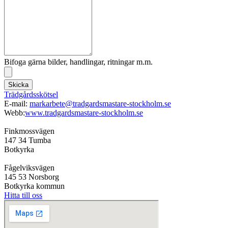
Bifoga gärna bilder, handlingar, ritningar m.m.
Skicka
Trädgårdsskötsel
E-mail:
markarbete@tradgardsmastare-stockholm.se
Webb:
www.tradgardsmastare-stockholm.se
Finkmossvägen
147 34 Tumba
Botkyrka
Fågelviksvägen
145 53 Norsborg
Botkyrka kommun
Hitta till oss