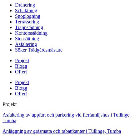
Dränering
Schaktning
Snöplogning
Terrassering
Trappstädning
Kontorsstädning
Stensättning
Asfaltering
Söker Trädgårdsmästare
Projekt
Blogg
Offert
Projekt
Blogg
Offert
Projekt
Asfaltering av uppfart och parkering vid flerfamiljshus i Tullinge,
Tumba
Anläggning av gräsmatta och rabattkanter i Tullinge, Tumba