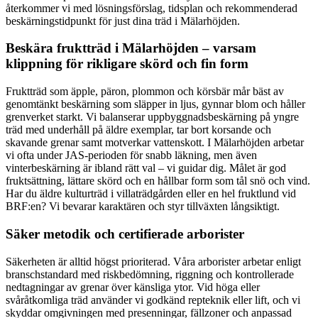
återkommer vi med lösningsförslag, tidsplan och rekommenderad
beskärningstidpunkt för just dina träd i Mälarhöjden.
Beskära fruktträd i Mälarhöjden – varsam
klippning för rikligare skörd och fin form
Fruktträd som äpple, päron, plommon och körsbär mår bäst av
genomtänkt beskärning som släpper in ljus, gynnar blom och håller
grenverket starkt. Vi balanserar uppbyggnadsbeskärning på yngre
träd med underhåll på äldre exemplar, tar bort korsande och
skavande grenar samt motverkar vattenskott. I Mälarhöjden arbetar
vi ofta under JAS-perioden för snabb läkning, men även
vinterbeskärning är ibland rätt val – vi guidar dig. Målet är god
fruktsättning, lättare skörd och en hållbar form som tål snö och vind.
Har du äldre kulturträd i villaträdgården eller en hel fruktlund vid
BRF:en? Vi bevarar karaktären och styr tillväxten långsiktigt.
Säker metodik och certifierade arborister
Säkerheten är alltid högst prioriterad. Våra arborister arbetar enligt
branschstandard med riskbedömning, riggning och kontrollerade
nedtagningar av grenar över känsliga ytor. Vid höga eller
svåråtkomliga träd använder vi godkänd repteknik eller lift, och vi
skyddar omgivningen med presenningar, fällzoner och anpassad