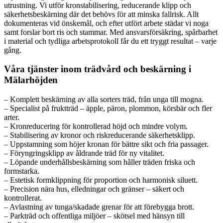
utrustning. Vi utför kronstabilisering, reducerande klipp och
säkerhetsbeskärning där det behövs för att minska fallrisk. Allt
dokumenteras vid önskemål, och efter utfört arbete städar vi noga
samt forslar bort ris och stammar. Med ansvarsförsäkring, spårbarhet
i material och tydliga arbetsprotokoll får du ett tryggt resultat – varje
gång.
Våra tjänster inom trädvård och beskärning i
Mälarhöjden
– Komplett beskärning av alla sorters träd, från unga till mogna.
– Specialist på fruktträd – äpple, päron, plommon, körsbär och fler
arter.
– Kronreducering för kontrollerad höjd och mindre volym.
– Stabilisering av kronor och riskreducerande säkerhetsklipp.
– Uppstamning som höjer kronan för bättre sikt och fria passager.
– Föryngringsklipp av åldrande träd för ny vitalitet.
– Löpande underhållsbeskärning som håller träden friska och
formstarka.
– Estetisk formklippning för proportion och harmonisk siluett.
– Precision nära hus, elledningar och gränser – säkert och
kontrollerat.
– Avlastning av tunga/skadade grenar för att förebygga brott.
– Parkträd och offentliga miljöer – skötsel med hänsyn till