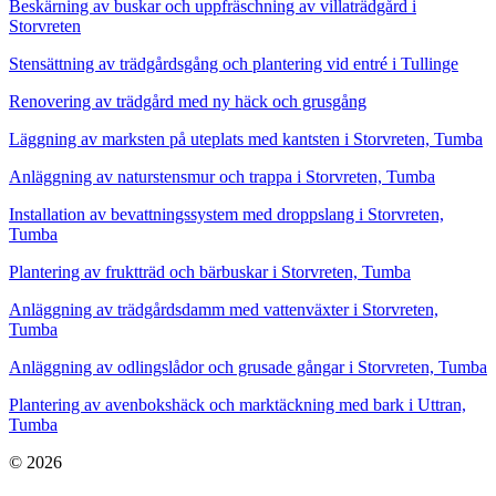
Beskärning av buskar och uppfräschning av villaträdgård i
Storvreten
Stensättning av trädgårdsgång och plantering vid entré i Tullinge
Renovering av trädgård med ny häck och grusgång
Läggning av marksten på uteplats med kantsten i Storvreten, Tumba
Anläggning av naturstensmur och trappa i Storvreten, Tumba
Installation av bevattningssystem med droppslang i Storvreten,
Tumba
Plantering av fruktträd och bärbuskar i Storvreten, Tumba
Anläggning av trädgårdsdamm med vattenväxter i Storvreten,
Tumba
Anläggning av odlingslådor och grusade gångar i Storvreten, Tumba
Plantering av avenbokshäck och marktäckning med bark i Uttran,
Tumba
© 2026