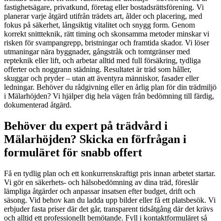
fastighetsägare, privatkund, företag eller bostadsrättsförening. Vi
planerar varje åtgärd utifrån trädets art, ålder och placering, med
fokus på säkerhet, långsiktig vitalitet och snygg form. Genom
korrekt snittteknik, rätt timing och skonsamma metoder minskar vi
risken för svampangrepp, bristningar och framtida skador. Vi löser
utmaningar nära byggnader, gångstråk och tomtgränser med
repteknik eller lift, och arbetar alltid med full försäkring, tydliga
offerter och noggrann städning. Resultatet är träd som håller,
skuggar och pryder – utan att äventyra människor, fasader eller
ledningar. Behöver du rådgivning eller en årlig plan för din trädmiljö
i Mälarhöjden? Vi hjälper dig hela vägen från bedömning till färdig,
dokumenterad åtgärd.
Behöver du expert på trädvård i
Mälarhöjden? Skicka en förfrågan i
formuläret för snabb offert
Få en tydlig plan och ett konkurrenskraftigt pris innan arbetet startar.
Vi gör en säkerhets- och hälsobedömning av dina träd, föreslår
lämpliga åtgärder och anpassar insatsen efter budget, drift och
säsong. Vid behov kan du ladda upp bilder eller få ett platsbesök. Vi
erbjuder fasta priser där det går, transparent tidsåtgång där det krävs
och alltid ett professionellt bemötande. Fyll i kontaktformuläret så