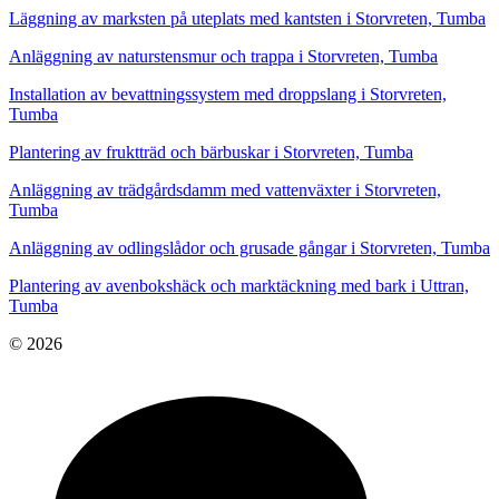
Läggning av marksten på uteplats med kantsten i Storvreten, Tumba
Anläggning av naturstensmur och trappa i Storvreten, Tumba
Installation av bevattningssystem med droppslang i Storvreten,
Tumba
Plantering av fruktträd och bärbuskar i Storvreten, Tumba
Anläggning av trädgårdsdamm med vattenväxter i Storvreten,
Tumba
Anläggning av odlingslådor och grusade gångar i Storvreten, Tumba
Plantering av avenbokshäck och marktäckning med bark i Uttran,
Tumba
© 2026