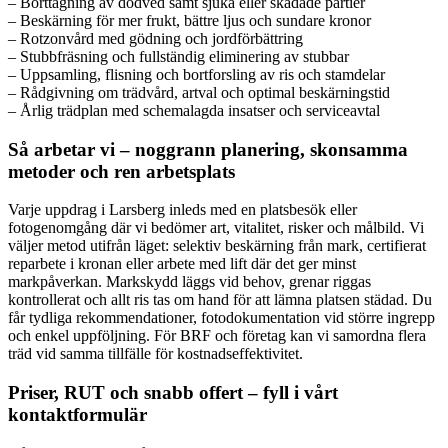
– Borttagning av dödved samt sjuka eller skadade partier
– Beskärning för mer frukt, bättre ljus och sundare kronor
– Rotzonvård med gödning och jordförbättring
– Stubbfräsning och fullständig eliminering av stubbar
– Uppsamling, flisning och bortforsling av ris och stamdelar
– Rådgivning om trädvård, artval och optimal beskärningstid
– Årlig trädplan med schemalagda insatser och serviceavtal
Så arbetar vi – noggrann planering, skonsamma
metoder och ren arbetsplats
Varje uppdrag i Larsberg inleds med en platsbesök eller
fotogenomgång där vi bedömer art, vitalitet, risker och målbild. Vi
väljer metod utifrån läget: selektiv beskärning från mark, certifierat
reparbete i kronan eller arbete med lift där det ger minst
markpåverkan. Markskydd läggs vid behov, grenar riggas
kontrollerat och allt ris tas om hand för att lämna platsen städad. Du
får tydliga rekommendationer, fotodokumentation vid större ingrepp
och enkel uppföljning. För BRF och företag kan vi samordna flera
träd vid samma tillfälle för kostnadseffektivitet.
Priser, RUT och snabb offert – fyll i vårt
kontaktformulär