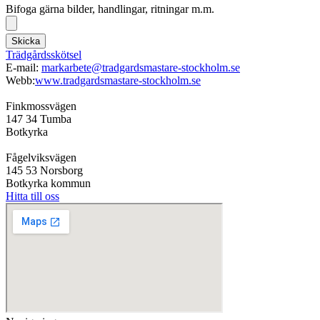
Bifoga gärna bilder, handlingar, ritningar m.m.
Skicka
Trädgårdsskötsel
E-mail:
markarbete@tradgardsmastare-stockholm.se
Webb:
www.tradgardsmastare-stockholm.se
Finkmossvägen
147 34 Tumba
Botkyrka
Fågelviksvägen
145 53 Norsborg
Botkyrka kommun
Hitta till oss