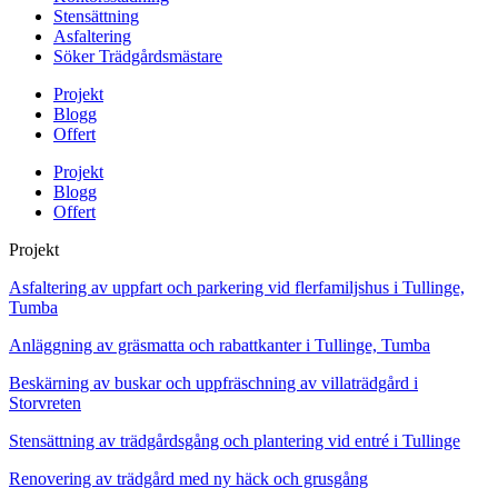
Stensättning
Asfaltering
Söker Trädgårdsmästare
Projekt
Blogg
Offert
Projekt
Blogg
Offert
Projekt
Asfaltering av uppfart och parkering vid flerfamiljshus i Tullinge,
Tumba
Anläggning av gräsmatta och rabattkanter i Tullinge, Tumba
Beskärning av buskar och uppfräschning av villaträdgård i
Storvreten
Stensättning av trädgårdsgång och plantering vid entré i Tullinge
Renovering av trädgård med ny häck och grusgång