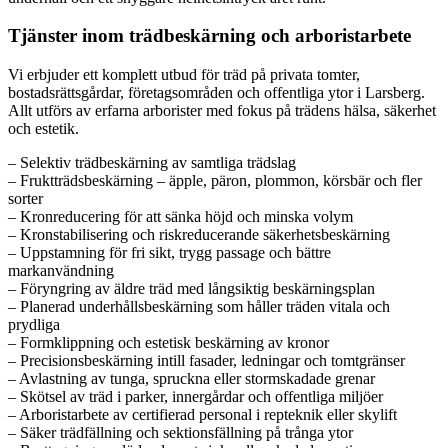
Tjänster inom trädbeskärning och arboristarbete
Vi erbjuder ett komplett utbud för träd på privata tomter,
bostadsrättsgårdar, företagsområden och offentliga ytor i Larsberg.
Allt utförs av erfarna arborister med fokus på trädens hälsa, säkerhet
och estetik.
– Selektiv trädbeskärning av samtliga trädslag
– Fruktträdsbeskärning – äpple, päron, plommon, körsbär och fler
sorter
– Kronreducering för att sänka höjd och minska volym
– Kronstabilisering och riskreducerande säkerhetsbeskärning
– Uppstamning för fri sikt, trygg passage och bättre
markanvändning
– Föryngring av äldre träd med långsiktig beskärningsplan
– Planerad underhållsbeskärning som håller träden vitala och
prydliga
– Formklippning och estetisk beskärning av kronor
– Precisionsbeskärning intill fasader, ledningar och tomtgränser
– Avlastning av tunga, spruckna eller stormskadade grenar
– Skötsel av träd i parker, innergårdar och offentliga miljöer
– Arboristarbete av certifierad personal i repteknik eller skylift
– Säker trädfällning och sektionsfällning på trånga ytor