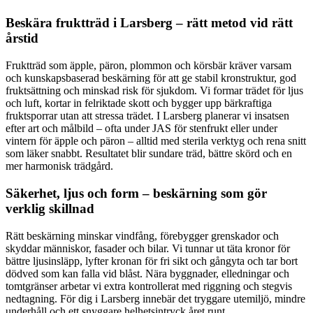
Beskära fruktträd i Larsberg – rätt metod vid rätt
årstid
Fruktträd som äpple, päron, plommon och körsbär kräver varsam
och kunskapsbaserad beskärning för att ge stabil kronstruktur, god
fruktsättning och minskad risk för sjukdom. Vi formar trädet för ljus
och luft, kortar in felriktade skott och bygger upp bärkraftiga
fruktsporrar utan att stressa trädet. I Larsberg planerar vi insatsen
efter art och målbild – ofta under JAS för stenfrukt eller under
vintern för äpple och päron – alltid med sterila verktyg och rena snitt
som läker snabbt. Resultatet blir sundare träd, bättre skörd och en
mer harmonisk trädgård.
Säkerhet, ljus och form – beskärning som gör
verklig skillnad
Rätt beskärning minskar vindfång, förebygger grenskador och
skyddar människor, fasader och bilar. Vi tunnar ut täta kronor för
bättre ljusinsläpp, lyfter kronan för fri sikt och gångyta och tar bort
dödved som kan falla vid blåst. Nära byggnader, elledningar och
tomtgränser arbetar vi extra kontrollerat med riggning och stegvis
nedtagning. För dig i Larsberg innebär det tryggare utemiljö, mindre
underhåll och ett snyggare helhetsintryck året runt.