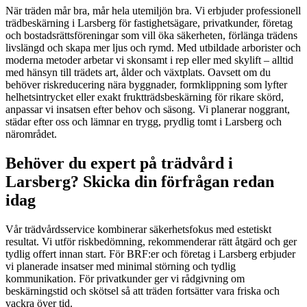
När träden mår bra, mår hela utemiljön bra. Vi erbjuder professionell
trädbeskärning i Larsberg för fastighetsägare, privatkunder, företag
och bostadsrättsföreningar som vill öka säkerheten, förlänga trädens
livslängd och skapa mer ljus och rymd. Med utbildade arborister och
moderna metoder arbetar vi skonsamt i rep eller med skylift – alltid
med hänsyn till trädets art, ålder och växtplats. Oavsett om du
behöver riskreducering nära byggnader, formklippning som lyfter
helhetsintrycket eller exakt fruktträdsbeskärning för rikare skörd,
anpassar vi insatsen efter behov och säsong. Vi planerar noggrant,
städar efter oss och lämnar en trygg, prydlig tomt i Larsberg och
närområdet.
Behöver du expert på trädvård i
Larsberg? Skicka din förfrågan redan
idag
Vår trädvårdsservice kombinerar säkerhetsfokus med estetiskt
resultat. Vi utför riskbedömning, rekommenderar rätt åtgärd och ger
tydlig offert innan start. För BRF:er och företag i Larsberg erbjuder
vi planerade insatser med minimal störning och tydlig
kommunikation. För privatkunder ger vi rådgivning om
beskärningstid och skötsel så att träden fortsätter vara friska och
vackra över tid.