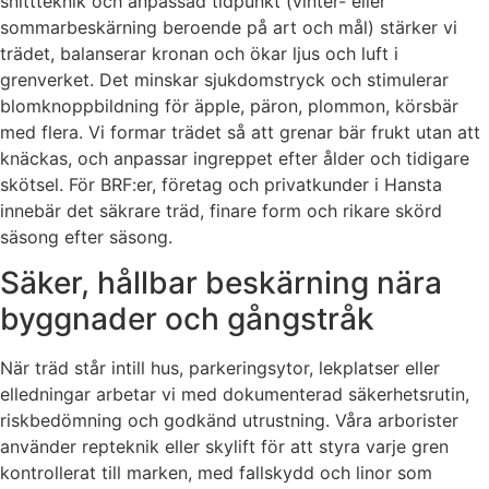
snittteknik och anpassad tidpunkt (vinter- eller
sommarbeskärning beroende på art och mål) stärker vi
trädet, balanserar kronan och ökar ljus och luft i
grenverket. Det minskar sjukdomstryck och stimulerar
blomknoppbildning för äpple, päron, plommon, körsbär
med flera. Vi formar trädet så att grenar bär frukt utan att
knäckas, och anpassar ingreppet efter ålder och tidigare
skötsel. För BRF:er, företag och privatkunder i Hansta
innebär det säkrare träd, finare form och rikare skörd
säsong efter säsong.
Säker, hållbar beskärning nära
byggnader och gångstråk
När träd står intill hus, parkeringsytor, lekplatser eller
elledningar arbetar vi med dokumenterad säkerhetsrutin,
riskbedömning och godkänd utrustning. Våra arborister
använder repteknik eller skylift för att styra varje gren
kontrollerat till marken, med fallskydd och linor som