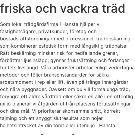
friska och vackra träd
Som lokal trädgårdsfirma i Hansta hjälper vi
fastighetsägare, privatkunder, företag och
bostadsrättsföreningar med professionell trädbeskärning
som kombinerar estetisk form med långsiktig trädhälsa.
Rätt beskärning minskar risk för nedfallande grenar,
förbättrar ljusinsläpp, gynnar fruktsättning och förlänger
trädets livslängd. Våra arborister arbetar enligt vedertagna
metoder och följer branschstandarder för säkra
arbetsmoment i rep eller lift, även på trånga innergårdar
och nära byggnader. Oavsett om du vill forma unga träd,
föryngra ett äldre vårdträd eller säkra en allé i en offentlig
miljö planerar vi åtgärden utifrån platsens förutsättningar
och dina mål. Vi prioriterar skonsamma snitt, korrekt
tajming och ett snyggt slutresultat som höjer
helhetsintrycket av din tomt eller utemiljö i Hansta.