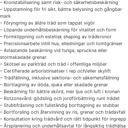
– Kronstabilisering samt risk- och säkerhetsbeskärning
– Uppstamning för fri sikt, bättre belysning och gångbar
mark
– Föryngring av äldre träd som tappat vigör
– Löpande underhållsbeskärning för vitalitet och form
– Formklippning och estetisk shaping av trädkronor
– Precisionsarbete intill hus, elledningar och tomtgränser
– Avlastande beskärning vid tunga, spruckna eller
stormskadade grenar
– Skötsel av parkträd och träd i offentliga miljöer
– Certifierade arboristinsatser i rep och/eller skylift
– Trädfällning, inklusive sektions- och säkerhetsfällning
– Borttagning av döda, sjuka eller skadade grenar
– Beskärning för bättre skörd, mer ljus och luft i kronan
– Rotzonsvård: gödsling och jordförbättring runt trädet
– Stubbfräsning och fullständig borttagning av stubbar
– Bortforsling och återvinning av ris, grenar och trädavfall
– Konsultation kring trädvård och rätt tidpunkt för ingrepp
– Årsplanering och underhållsavtal för långsiktig trädhälsa