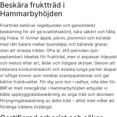
Beskära fruktträd i
Hammarbyhöjden
Fruktträd behöver regelbunden och genomtänkt
beskärning för att ge kvalitetsskörd, bära säkert och hålla
sig friska. Vi formar äpple, päron, plommon och körsbär
med rätt balans mellan ljusinsläpp och bärande grenar,
utan att stressa trädet. Ofta är JAS-perioden (juli–
september) idealisk för fruktträd, men vi anpassar tidpunkt
och metod efter art, ålder och tidigare skötsel. Genom att
reducera konkurrensskott och avlasta tunga partier skapar
vi luftiga kronor som minskar svampsjukdomar och ger
bättre fruktkvalitet. För dig som bor i radhus, villa eller för
BRF:er med innergårdar i Hammarbyhöjden erbjuder vi
både uppbyggnadsbeskärning av unga träd och skonsam
föryngringsbeskärning av äldre träd – alltid med målet att
förlänga trädens livslängd.