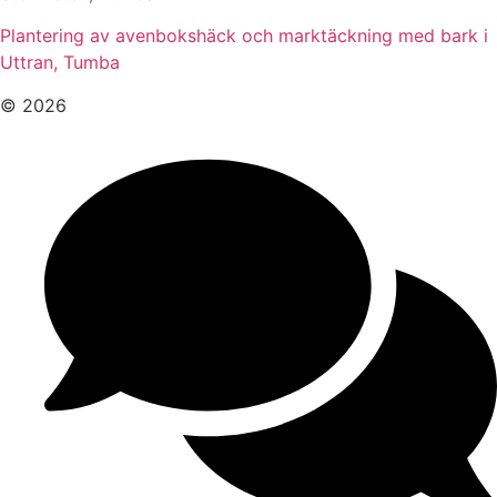
Plantering av avenbokshäck och marktäckning med bark i
Uttran, Tumba
© 2026