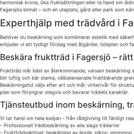
harmonisk krona, öka fruktsättningen eller ta hand om äldre 
Fagersjös klimat – och en uteplats, gård eller park som kä
Experthjälp med trädvård i Fa
Behöver du beskärning som kombinerar estetik med säkerhe
erbjuder vi ett tydligt förslag med åtgärder, tidsplan och fa
Beskära fruktträd i Fagersjö – rät
Fruktträd mår bäst av återkommande, varsam beskärning som
blir luftig och bär starka, välbalanserade fruktbärande gre
Beskärningstid väljs efter art och mål: vinter/vår för struk
plan som föryngrar stegvis och bevarar trädets karaktär.
Tjänsteutbud inom beskärning, tr
Vi tar hand om hela kedjan – från rådgivning till färdigt re
– Professionell trädbeskärning av alla slags trädarter
– Fruktträdsskötsel: beskärning av äpple, päron, plommon,