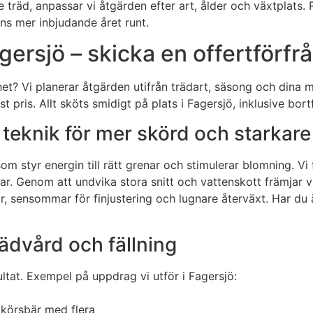
träd, anpassar vi åtgärden efter art, ålder och växtplats. Re
nns mer inbjudande året runt.
gersjö – skicka en offertförfr
t? Vi planerar åtgärden utifrån trädart, säsong och dina 
st pris. Allt sköts smidigt på plats i Fagersjö, inklusive bor
t teknik för mer skörd och starkare
 styr energin till rätt grenar och stimulerar blomning. V
nar. Genom att undvika stora snitt och vattenskott främjar v
tur, sensommar för finjustering och lugnare återväxt. Har du 
ädvård och fällning
sultat. Exempel på uppdrag vi utför i Fagersjö:
 körsbär med flera