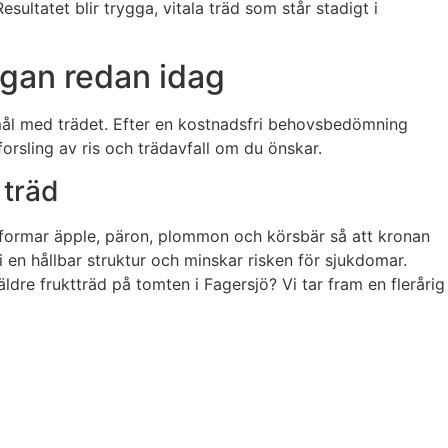
sultatet blir trygga, vitala träd som står stadigt i
ågan redan idag
mål med trädet. Efter en kostnadsfri behovsbedömning
tforsling av ris och trädavfall om du önskar.
 träd
i formar äpple, päron, plommon och körsbär så att kronan
i en hållbar struktur och minskar risken för sjukdomar.
äldre fruktträd på tomten i Fagersjö? Vi tar fram en flerårig