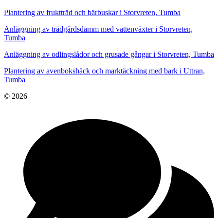
Plantering av fruktträd och bärbuskar i Storvreten, Tumba
Anläggning av trädgårdsdamm med vattenväxter i Storvreten,
Tumba
Anläggning av odlingslådor och grusade gångar i Storvreten, Tumba
Plantering av avenbokshäck och marktäckning med bark i Uttran,
Tumba
© 2026