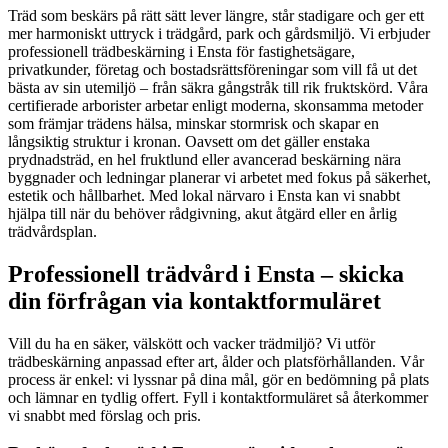
Träd som beskärs på rätt sätt lever längre, står stadigare och ger ett
mer harmoniskt uttryck i trädgård, park och gårdsmiljö. Vi erbjuder
professionell trädbeskärning i Ensta för fastighetsägare,
privatkunder, företag och bostadsrättsföreningar som vill få ut det
bästa av sin utemiljö – från säkra gångstråk till rik fruktskörd. Våra
certifierade arborister arbetar enligt moderna, skonsamma metoder
som främjar trädens hälsa, minskar stormrisk och skapar en
långsiktig struktur i kronan. Oavsett om det gäller enstaka
prydnadsträd, en hel fruktlund eller avancerad beskärning nära
byggnader och ledningar planerar vi arbetet med fokus på säkerhet,
estetik och hållbarhet. Med lokal närvaro i Ensta kan vi snabbt
hjälpa till när du behöver rådgivning, akut åtgärd eller en årlig
trädvårdsplan.
Professionell trädvård i Ensta – skicka
din förfrågan via kontaktformuläret
Vill du ha en säker, välskött och vacker trädmiljö? Vi utför
trädbeskärning anpassad efter art, ålder och platsförhållanden. Vår
process är enkel: vi lyssnar på dina mål, gör en bedömning på plats
och lämnar en tydlig offert. Fyll i kontaktformuläret så återkommer
vi snabbt med förslag och pris.