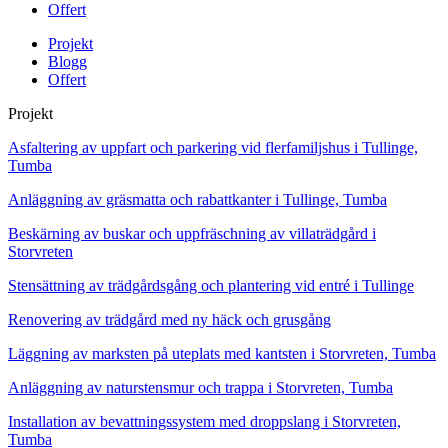
Offert
Projekt
Blogg
Offert
Projekt
Asfaltering av uppfart och parkering vid flerfamiljshus i Tullinge,
Tumba
Anläggning av gräsmatta och rabattkanter i Tullinge, Tumba
Beskärning av buskar och uppfräschning av villaträdgård i
Storvreten
Stensättning av trädgårdsgång och plantering vid entré i Tullinge
Renovering av trädgård med ny häck och grusgång
Läggning av marksten på uteplats med kantsten i Storvreten, Tumba
Anläggning av naturstensmur och trappa i Storvreten, Tumba
Installation av bevattningssystem med droppslang i Storvreten,
Tumba