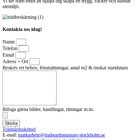
Vi ser fram emot att hjälpa dig skapa en trygg, vacker och hållbar
utemiljö.
Kontakta oss idag!
Namn
Telefon
Email
Adress + Ort
Beskriv ert behov, förutsättningar, antal m2 & önskat startdatum
Bifoga gärna bilder, handlingar, ritningar m.m.
Skicka
Trädgårdsskötsel
E-mail:
markarbete@tradgardsmastare-stockholm.se