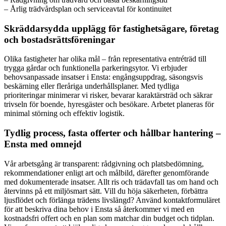
– Årlig trädvårdsplan och serviceavtal för kontinuitet
Skräddarsydda upplägg för fastighetsägare, företag
och bostadsrättsföreningar
Olika fastigheter har olika mål – från representativa entréträd till
trygga gårdar och funktionella parkeringsytor. Vi erbjuder
behovsanpassade insatser i Ensta: engångsuppdrag, säsongsvis
beskärning eller fleråriga underhållsplaner. Med tydliga
prioriteringar minimerar vi risker, bevarar karaktärsträd och säkrar
trivseln för boende, hyresgäster och besökare. Arbetet planeras för
minimal störning och effektiv logistik.
Tydlig process, fasta offerter och hållbar hantering –
Ensta med omnejd
Vår arbetsgång är transparent: rådgivning och platsbedömning,
rekommendationer enligt art och målbild, därefter genomförande
med dokumenterade insatser. Allt ris och trädavfall tas om hand och
återvinns på ett miljösmart sätt. Vill du höja säkerheten, förbättra
ljusflödet och förlänga trädens livslängd? Använd kontaktformuläret
för att beskriva dina behov i Ensta så återkommer vi med en
kostnadsfri offert och en plan som matchar din budget och tidplan.