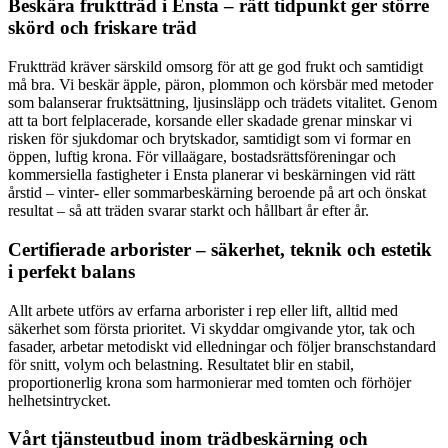
Beskära fruktträd i Ensta – rätt tidpunkt ger större
skörd och friskare träd
Fruktträd kräver särskild omsorg för att ge god frukt och samtidigt
må bra. Vi beskär äpple, päron, plommon och körsbär med metoder
som balanserar fruktsättning, ljusinsläpp och trädets vitalitet. Genom
att ta bort felplacerade, korsande eller skadade grenar minskar vi
risken för sjukdomar och brytskador, samtidigt som vi formar en
öppen, luftig krona. För villaägare, bostadsrättsföreningar och
kommersiella fastigheter i Ensta planerar vi beskärningen vid rätt
årstid – vinter- eller sommarbeskärning beroende på art och önskat
resultat – så att träden svarar starkt och hållbart år efter år.
Certifierade arborister – säkerhet, teknik och estetik
i perfekt balans
Allt arbete utförs av erfarna arborister i rep eller lift, alltid med
säkerhet som första prioritet. Vi skyddar omgivande ytor, tak och
fasader, arbetar metodiskt vid elledningar och följer branschstandard
för snitt, volym och belastning. Resultatet blir en stabil,
proportionerlig krona som harmonierar med tomten och förhöjer
helhetsintrycket.
Vårt tjänsteutbud inom trädbeskärning och