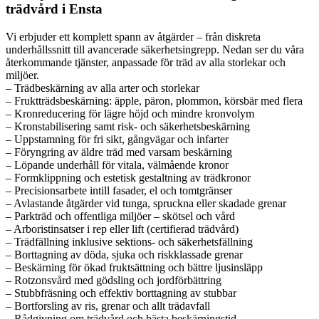
trädvård i Ensta
Vi erbjuder ett komplett spann av åtgärder – från diskreta
underhållssnitt till avancerade säkerhetsingrepp. Nedan ser du våra
återkommande tjänster, anpassade för träd av alla storlekar och
miljöer.
– Trädbeskärning av alla arter och storlekar
– Fruktträdsbeskärning: äpple, päron, plommon, körsbär med flera
– Kronreducering för lägre höjd och mindre kronvolym
– Kronstabilisering samt risk- och säkerhetsbeskärning
– Uppstamning för fri sikt, gångvägar och infarter
– Föryngring av äldre träd med varsam beskärning
– Löpande underhåll för vitala, välmående kronor
– Formklippning och estetisk gestaltning av trädkronor
– Precisionsarbete intill fasader, el och tomtgränser
– Avlastande åtgärder vid tunga, spruckna eller skadade grenar
– Parkträd och offentliga miljöer – skötsel och vård
– Arboristinsatser i rep eller lift (certifierad trädvård)
– Trädfällning inklusive sektions- och säkerhetsfällning
– Borttagning av döda, sjuka och riskklassade grenar
– Beskärning för ökad fruktsättning och bättre ljusinsläpp
– Rotzonsvård med gödsling och jordförbättring
– Stubbfräsning och effektiv borttagning av stubbar
– Bortforsling av ris, grenar och allt trädavfall
– Rådgivning om trädvård och bästa beskärningstid