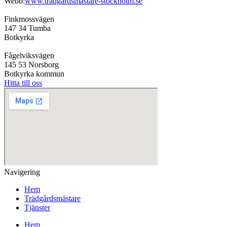
Webb:
www.tradgardsmastare-stockholm.se
Finkmossvägen
147 34 Tumba
Botkyrka
Fågelviksvägen
145 53 Norsborg
Botkyrka kommun
Hitta till oss
Navigering
Hem
Trädgårdsmästare
Tjänster
Hem