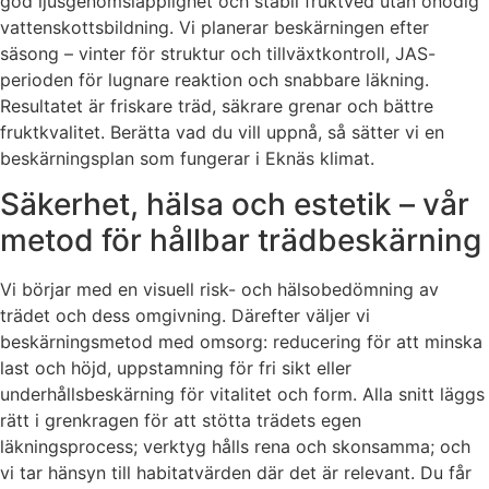
god ljusgenomsläpplighet och stabil fruktved utan onödig
vattenskottsbildning. Vi planerar beskärningen efter
säsong – vinter för struktur och tillväxtkontroll, JAS-
perioden för lugnare reaktion och snabbare läkning.
Resultatet är friskare träd, säkrare grenar och bättre
fruktkvalitet. Berätta vad du vill uppnå, så sätter vi en
beskärningsplan som fungerar i Eknäs klimat.
Säkerhet, hälsa och estetik – vår
metod för hållbar trädbeskärning
Vi börjar med en visuell risk- och hälsobedömning av
trädet och dess omgivning. Därefter väljer vi
beskärningsmetod med omsorg: reducering för att minska
last och höjd, uppstamning för fri sikt eller
underhållsbeskärning för vitalitet och form. Alla snitt läggs
rätt i grenkragen för att stötta trädets egen
läkningsprocess; verktyg hålls rena och skonsamma; och
vi tar hänsyn till habitatvärden där det är relevant. Du får