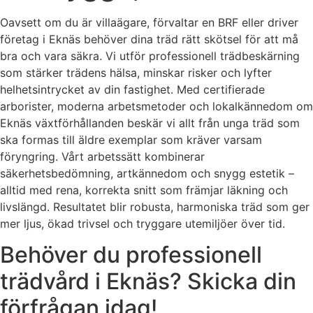
Oavsett om du är villaägare, förvaltar en BRF eller driver
företag i Eknäs behöver dina träd rätt skötsel för att må
bra och vara säkra. Vi utför professionell trädbeskärning
som stärker trädens hälsa, minskar risker och lyfter
helhetsintrycket av din fastighet. Med certifierade
arborister, moderna arbetsmetoder och lokalkännedom om
Eknäs växtförhållanden beskär vi allt från unga träd som
ska formas till äldre exemplar som kräver varsam
föryngring. Vårt arbetssätt kombinerar
säkerhetsbedömning, artkännedom och snygg estetik –
alltid med rena, korrekta snitt som främjar läkning och
livslängd. Resultatet blir robusta, harmoniska träd som ger
mer ljus, ökad trivsel och tryggare utemiljöer över tid.
Behöver du professionell
trädvård i Eknäs? Skicka din
förfrågan idag!