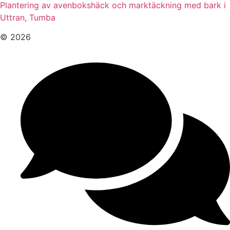
Plantering av avenbokshäck och marktäckning med bark i
Uttran, Tumba
© 2026