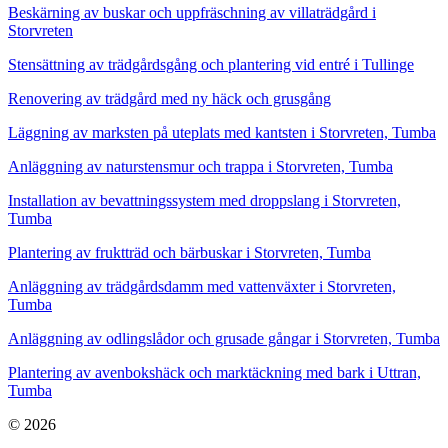
Beskärning av buskar och uppfräschning av villaträdgård i
Storvreten
Stensättning av trädgårdsgång och plantering vid entré i Tullinge
Renovering av trädgård med ny häck och grusgång
Läggning av marksten på uteplats med kantsten i Storvreten, Tumba
Anläggning av naturstensmur och trappa i Storvreten, Tumba
Installation av bevattningssystem med droppslang i Storvreten,
Tumba
Plantering av fruktträd och bärbuskar i Storvreten, Tumba
Anläggning av trädgårdsdamm med vattenväxter i Storvreten,
Tumba
Anläggning av odlingslådor och grusade gångar i Storvreten, Tumba
Plantering av avenbokshäck och marktäckning med bark i Uttran,
Tumba
© 2026