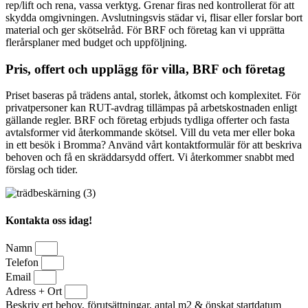
rep/lift och rena, vassa verktyg. Grenar firas ned kontrollerat för att
skydda omgivningen. Avslutningsvis städar vi, flisar eller forslar bort
material och ger skötselråd. För BRF och företag kan vi upprätta
flerårsplaner med budget och uppföljning.
Pris, offert och upplägg för villa, BRF och företag
Priset baseras på trädens antal, storlek, åtkomst och komplexitet. För
privatpersoner kan RUT-avdrag tillämpas på arbetskostnaden enligt
gällande regler. BRF och företag erbjuds tydliga offerter och fasta
avtalsformer vid återkommande skötsel. Vill du veta mer eller boka
in ett besök i Bromma? Använd vårt kontaktformulär för att beskriva
behoven och få en skräddarsydd offert. Vi återkommer snabbt med
förslag och tider.
Kontakta oss idag!
Namn
Telefon
Email
Adress + Ort
Beskriv ert behov, förutsättningar, antal m2 & önskat startdatum