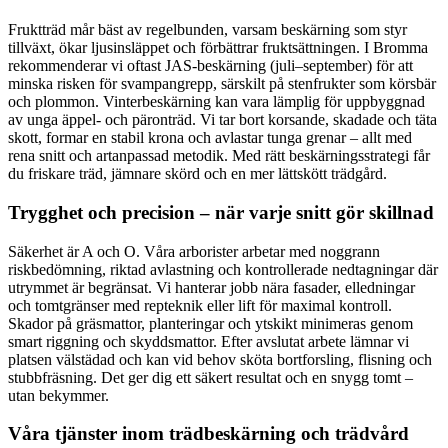
Fruktträd mår bäst av regelbunden, varsam beskärning som styr
tillväxt, ökar ljusinsläppet och förbättrar fruktsättningen. I Bromma
rekommenderar vi oftast JAS-beskärning (juli–september) för att
minska risken för svampangrepp, särskilt på stenfrukter som körsbär
och plommon. Vinterbeskärning kan vara lämplig för uppbyggnad
av unga äppel- och päronträd. Vi tar bort korsande, skadade och täta
skott, formar en stabil krona och avlastar tunga grenar – allt med
rena snitt och artanpassad metodik. Med rätt beskärningsstrategi får
du friskare träd, jämnare skörd och en mer lättskött trädgård.
Trygghet och precision – när varje snitt gör skillnad
Säkerhet är A och O. Våra arborister arbetar med noggrann
riskbedömning, riktad avlastning och kontrollerade nedtagningar där
utrymmet är begränsat. Vi hanterar jobb nära fasader, elledningar
och tomtgränser med repteknik eller lift för maximal kontroll.
Skador på gräsmattor, planteringar och ytskikt minimeras genom
smart riggning och skyddsmattor. Efter avslutat arbete lämnar vi
platsen välstädad och kan vid behov sköta bortforsling, flisning och
stubbfräsning. Det ger dig ett säkert resultat och en snygg tomt –
utan bekymmer.
Våra tjänster inom trädbeskärning och trädvård