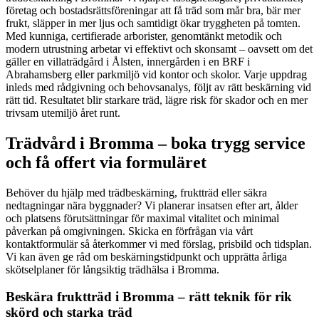
företag och bostadsrättsföreningar att få träd som mår bra, bär mer
frukt, släpper in mer ljus och samtidigt ökar tryggheten på tomten.
Med kunniga, certifierade arborister, genomtänkt metodik och
modern utrustning arbetar vi effektivt och skonsamt – oavsett om det
gäller en villaträdgård i Ålsten, innergården i en BRF i
Abrahamsberg eller parkmiljö vid kontor och skolor. Varje uppdrag
inleds med rådgivning och behovsanalys, följt av rätt beskärning vid
rätt tid. Resultatet blir starkare träd, lägre risk för skador och en mer
trivsam utemiljö året runt.
Trädvård i Bromma – boka trygg service
och få offert via formuläret
Behöver du hjälp med trädbeskärning, fruktträd eller säkra
nedtagningar nära byggnader? Vi planerar insatsen efter art, ålder
och platsens förutsättningar för maximal vitalitet och minimal
påverkan på omgivningen. Skicka en förfrågan via vårt
kontaktformulär så återkommer vi med förslag, prisbild och tidsplan.
Vi kan även ge råd om beskärningstidpunkt och upprätta årliga
skötselplaner för långsiktig trädhälsa i Bromma.
Beskära fruktträd i Bromma – rätt teknik för rik
skörd och starka träd