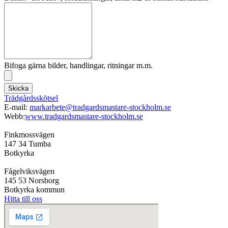
Bifoga gärna bilder, handlingar, ritningar m.m.
Skicka
Trädgårdsskötsel
E-mail:
markarbete@tradgardsmastare-stockholm.se
Webb:
www.tradgardsmastare-stockholm.se
Finkmossvägen
147 34 Tumba
Botkyrka
Fågelviksvägen
145 53 Norsborg
Botkyrka kommun
Hitta till oss