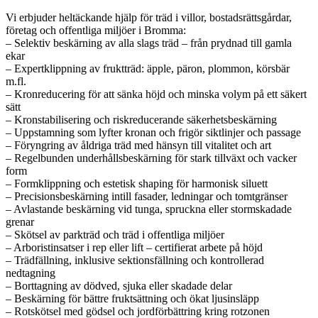
Vi erbjuder heltäckande hjälp för träd i villor, bostadsrättsgårdar,
företag och offentliga miljöer i Bromma:
– Selektiv beskärning av alla slags träd – från prydnad till gamla
ekar
– Expertklippning av fruktträd: äpple, päron, plommon, körsbär
m.fl.
– Kronreducering för att sänka höjd och minska volym på ett säkert
sätt
– Kronstabilisering och riskreducerande säkerhetsbeskärning
– Uppstamning som lyfter kronan och frigör siktlinjer och passage
– Föryngring av åldriga träd med hänsyn till vitalitet och art
– Regelbunden underhållsbeskärning för stark tillväxt och vacker
form
– Formklippning och estetisk shaping för harmonisk siluett
– Precisionsbeskärning intill fasader, ledningar och tomtgränser
– Avlastande beskärning vid tunga, spruckna eller stormskadade
grenar
– Skötsel av parkträd och träd i offentliga miljöer
– Arboristinsatser i rep eller lift – certifierat arbete på höjd
– Trädfällning, inklusive sektionsfällning och kontrollerad
nedtagning
– Borttagning av dödved, sjuka eller skadade delar
– Beskärning för bättre fruktsättning och ökat ljusinsläpp
– Rotskötsel med gödsel och jordförbättring kring rotzonen