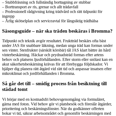
– Stubbfräsning och fullständig borttagning av stubbar
– Borttransport av ris, grenar och allt trädavfall
– Professionell rådgivning kring trädvård och rätt tidpunkt för
ingrepp
– Årlig skötselplan och serviceavtal för långsiktig trädhälsa
Säsongsguide – när ska träden beskäras i Bromma?
Tidpunkt och teknik avgör resultatet. Fruktträd beskärs ofta bäst
under JAS för snabbare läkning, medan unga träd kan formas under
sen vinter. Stenfrukter (särskilt körsbär) tål JAS klart bättre än hård
vinterbeskärning. Häckar och prydnadsträd formas efter artens
behov och platsens ljusförhållanden. Efter storm eller snölast kan en
akut säkerhetsbeskärning krävas för att förebygga följdskador. Vi
hjälper dig planera rätt åtgärd vid rätt tid och anpassar insatsen efter
mikroklimat och jordförhållanden i Bromma.
Så går det till – smidig process från besiktning till
städad tomt
Vi börjar med en kostnadsfri behovsgenomgång via formuläret,
gärna med foton. Vid behov gör vi platsbesök och föreslår åtgärder,
prioritering och beskärningsfönster. När du godkänner offerten
bokar vi tid, säkrar arbetsområdet och genomför beskärningen med