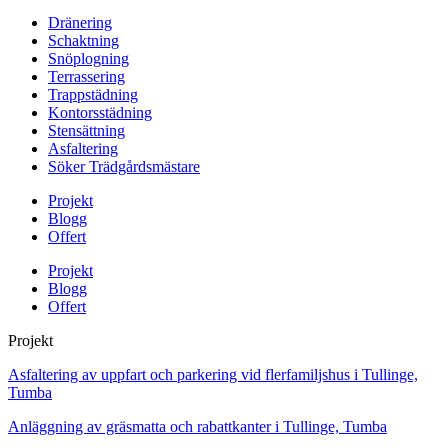
Dränering
Schaktning
Snöplogning
Terrassering
Trappstädning
Kontorsstädning
Stensättning
Asfaltering
Söker Trädgårdsmästare
Projekt
Blogg
Offert
Projekt
Blogg
Offert
Projekt
Asfaltering av uppfart och parkering vid flerfamiljshus i Tullinge,
Tumba
Anläggning av gräsmatta och rabattkanter i Tullinge, Tumba