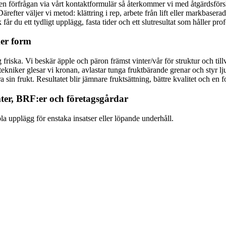
 en förfrågan via vårt kontaktformulär så återkommer vi med åtgärdsför
 Därefter väljer vi metod: klättring i rep, arbete från lift eller markbase
får du ett tydligt upplägg, fasta tider och ett slutresultat som håller pro
ker form
la sig friska. Vi beskär äpple och päron främst vinter/vår för struktur oc
iker glesar vi kronan, avlastar tunga fruktbärande grenar och styr ljus
 sin frukt. Resultatet blir jämnare fruktsättning, bättre kvalitet och en f
mter, BRF:er och företagsgårdar
bla upplägg för enstaka insatser eller löpande underhåll.