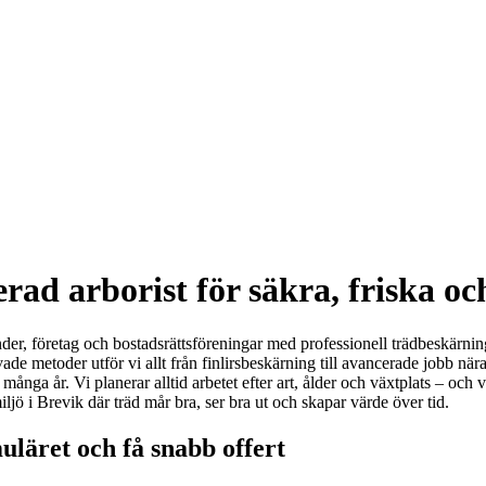
rad arborist för säkra, friska o
der, företag och bostadsrättsföreningar med professionell trädbeskärning
 metoder utför vi allt från finlirsbeskärning till avancerade jobb nära
a år. Vi planerar alltid arbetet efter art, ålder och växtplats – och välj
ljö i Brevik där träd mår bra, ser bra ut och skapar värde över tid.
uläret och få snabb offert