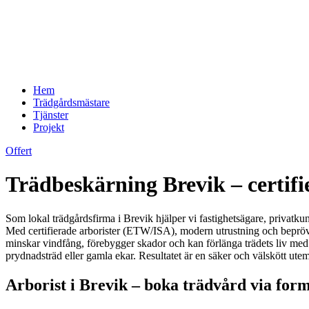
Hem
Trädgårdsmästare
Tjänster
Projekt
Offert
Trädbeskärning Brevik – certifie
Som lokal trädgårdsfirma i Brevik hjälper vi fastighetsägare, privatkun
Med certifierade arborister (ETW/ISA), modern utrustning och beprövade
minskar vindfång, förebygger skador och kan förlänga trädets liv med mång
prydnadsträd eller gamla ekar. Resultatet är en säker och välskött utemi
Arborist i Brevik – boka trädvård via form