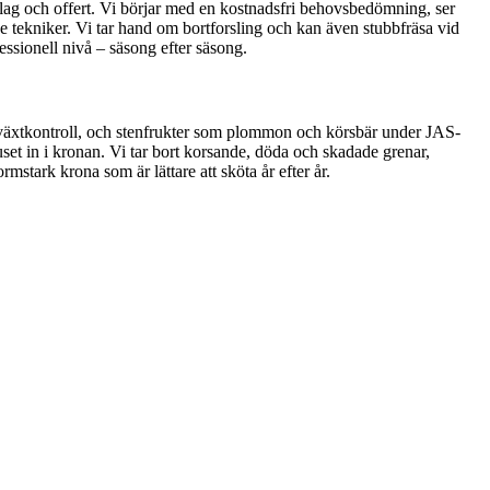
slag och offert. Vi börjar med en kostnadsfri behovsbedömning, ser
rade tekniker. Vi tar hand om bortforsling och kan även stubbfräsa vid
fessionell nivå – säsong efter säsong.
h tillväxtkontroll, och stenfrukter som plommon och körsbär under JAS-
et in i kronan. Vi tar bort korsande, döda och skadade grenar,
ormstark krona som är lättare att sköta år efter år.