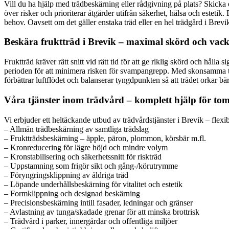
Vill du ha hjälp med trädbeskärning eller rådgivning på plats? Skicka
över risker och prioriterar åtgärder utifrån säkerhet, hälsa och estetik.
behov. Oavsett om det gäller enstaka träd eller en hel trädgård i Brevik 
Beskära fruktträd i Brevik – maximal skörd och vac
Fruktträd kräver rätt snitt vid rätt tid för att ge riklig skörd och hål
perioden för att minimera risken för svampangrepp. Med skonsamma tekn
förbättrar luftflödet och balanserar tyngdpunkten så att trädet orkar bära
Våra tjänster inom trädvård – komplett hjälp för to
Vi erbjuder ett heltäckande utbud av trädvårdstjänster i Brevik – flexi
– Allmän trädbeskärning av samtliga trädslag
– Fruktträdsbeskärning – äpple, päron, plommon, körsbär m.fl.
– Kronreducering för lägre höjd och mindre volym
– Kronstabilisering och säkerhetssnitt för riskträd
– Uppstamning som frigör sikt och gång-/körutrymme
– Föryngringsklippning av åldriga träd
– Löpande underhållsbeskärning för vitalitet och estetik
– Formklippning och designad beskärning
– Precisionsbeskärning intill fasader, ledningar och gränser
– Avlastning av tunga/skadade grenar för att minska brottrisk
– Trädvård i parker, innergårdar och offentliga miljöer