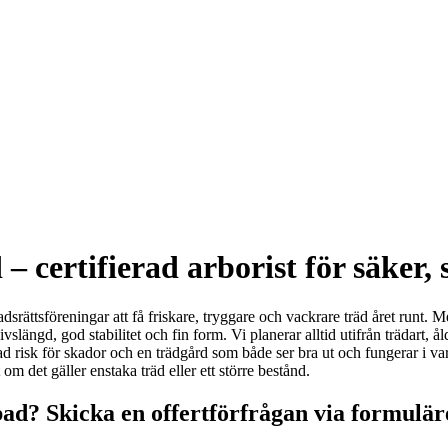
– certifierad arborist för säker,
stadsrättsföreningar att få friskare, tryggare och vackrare träd året ru
livslängd, god stabilitet och fin form. Vi planerar alltid utifrån trädart, å
kad risk för skador och en trädgård som både ser bra ut och fungerar i var
 om det gäller enstaka träd eller ett större bestånd.
bad? Skicka en offertförfrågan via formulär