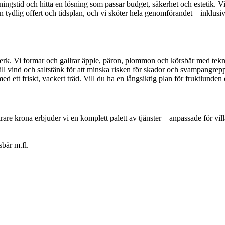
kärningstid och hitta en lösning som passar budget, säkerhet och estetik. 
n tydlig offert och tidsplan, och vi sköter hela genomförandet – inklusi
enverk. Vi formar och gallrar äpple, päron, plommon och körsbär med tekn
 till vind och saltstänk för att minska risken för skador och svampang
d ett friskt, vackert träd. Vill du ha en långsiktig plan för fruktlund
are krona erbjuder vi en komplett palett av tjänster – anpassade för vill
bär m.fl.