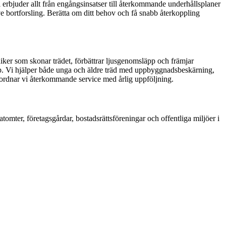
Vi erbjuder allt från engångsinsatser till återkommande underhållsplaner
ve bortforsling. Berätta om ditt behov och få snabb återkoppling
iker som skonar trädet, förbättrar ljusgenomsläpp och främjar
repp. Vi hjälper både unga och äldre träd med uppbyggnadsbeskärning,
en ordnar vi återkommande service med årlig uppföljning.
atomter, företagsgårdar, bostadsrättsföreningar och offentliga miljöer i