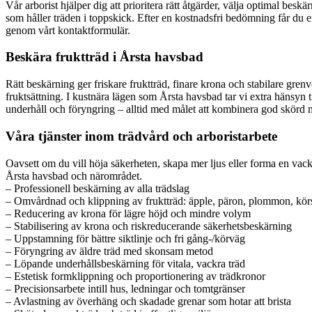
Vår arborist hjälper dig att prioritera rätt åtgärder, välja optimal bes
som håller träden i toppskick. Efter en kostnadsfri bedömning får du e
genom vårt kontaktformulär.
Beskära fruktträd i Årsta havsbad
Rätt beskärning ger friskare fruktträd, finare krona och stabilare gr
fruktsättning. I kustnära lägen som Årsta havsbad tar vi extra hänsyn
underhåll och föryngring – alltid med målet att kombinera god skörd me
Våra tjänster inom trädvård och arboristarbete
Oavsett om du vill höja säkerheten, skapa mer ljus eller forma en vackr
Årsta havsbad och närområdet.
– Professionell beskärning av alla trädslag
– Omvårdnad och klippning av fruktträd: äpple, päron, plommon, körs
– Reducering av krona för lägre höjd och mindre volym
– Stabilisering av krona och riskreducerande säkerhetsbeskärning
– Uppstamning för bättre siktlinje och fri gång-/körväg
– Föryngring av äldre träd med skonsam metod
– Löpande underhållsbeskärning för vitala, vackra träd
– Estetisk formklippning och proportionering av trädkronor
– Precisionsarbete intill hus, ledningar och tomtgränser
– Avlastning av överhäng och skadade grenar som hotar att brista