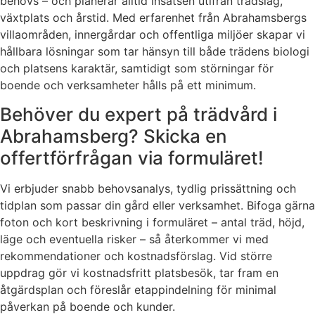
behövs – och planerar alltid insatsen utifrån trädslag,
växtplats och årstid. Med erfarenhet från Abrahamsbergs
villaområden, innergårdar och offentliga miljöer skapar vi
hållbara lösningar som tar hänsyn till både trädens biologi
och platsens karaktär, samtidigt som störningar för
boende och verksamheter hålls på ett minimum.
Behöver du expert på trädvård i
Abrahamsberg? Skicka en
offertförfrågan via formuläret!
Vi erbjuder snabb behovsanalys, tydlig prissättning och
tidplan som passar din gård eller verksamhet. Bifoga gärna
foton och kort beskrivning i formuläret – antal träd, höjd,
läge och eventuella risker – så återkommer vi med
rekommendationer och kostnadsförslag. Vid större
uppdrag gör vi kostnadsfritt platsbesök, tar fram en
åtgärdsplan och föreslår etappindelning för minimal
påverkan på boende och kunder.