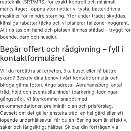
repteknik (SRT/MRS) för exakt kontroll och minimalt
markslitage; i öppna ytor nyttjar vi tysta, batteridrivna
maskiner för mindre störning. Ytor under trädet skyddas,
känsliga rabatter täcks och vi planerar fallzoner noggrant.
Allt ris tas om hand och platsen lämnas städad – tryggt för
boende, barn och husdjur.
Begär offert och rådgivning – fyll i
kontaktformuläret
Vill du förbättra säkerheten, öka ljuset eller få bättre
skörd? Beskriv dina behov i vårt kontaktformulär och
bifoga gärna foton. Ange adress i Abrahamsberg, antal
träd, höjd och eventuella hinder (parkering, ledningar,
gångstråk). Vi återkommer snabbt med
rekommendationer, preliminär plan och prisförslag.
Oavsett om det gäller enstaka träd, en hel gård eller ett
löpande underhållsavtal får du en lösning som är effektiv,
säker och långsiktigt hållbar. Skicka din förfrågan via