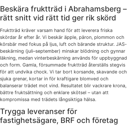
Beskära fruktträd i Abrahamsberg –
rätt snitt vid rätt tid ger rik skörd
Fruktträd kräver varsam hand för att leverera friska
skördar år efter år. Vi beskär äpple, päron, plommon och
körsbär med fokus på ljus, luft och bärande struktur. JAS-
beskärning (juli–september) minskar blödning och gynnar
läkning, medan vinterbeskärning används för uppbyggnad
och form. Gamla, försummade fruktträd återställs stegvis
för att undvika chock. Vi tar bort korsande, skavande och
sjuka grenar, kortar in för kraftigare blomved och
balanserar trädet mot vind. Resultatet blir vackrare krona,
bättre fruktsättning och enklare skötsel – utan att
kompromissa med trädets långsiktiga hälsa.
Trygga leveranser för
fastighetsägare, BRF och företag