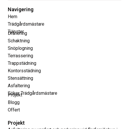
Navigering
Hem
Trädgårdsmästare
Tjänster
Dränering
Schaktning
Snöplogning
Terrassering
Trappstädning
Kontorsstädning
Stensättning
Asfaltering
Söker Trädgårdsmästare
Projekt
Blogg
Offert
Projekt