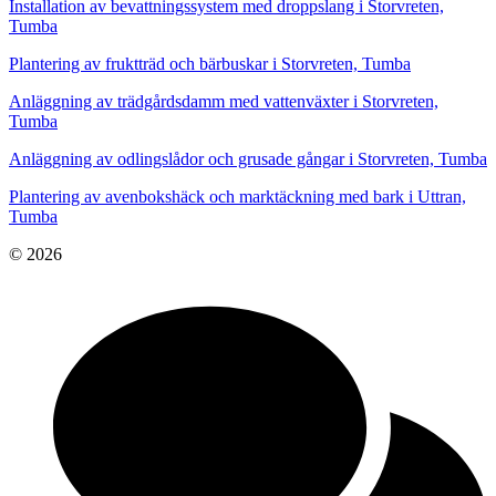
Installation av bevattningssystem med droppslang i Storvreten,
Tumba
Plantering av fruktträd och bärbuskar i Storvreten, Tumba
Anläggning av trädgårdsdamm med vattenväxter i Storvreten,
Tumba
Anläggning av odlingslådor och grusade gångar i Storvreten, Tumba
Plantering av avenbokshäck och marktäckning med bark i Uttran,
Tumba
© 2026