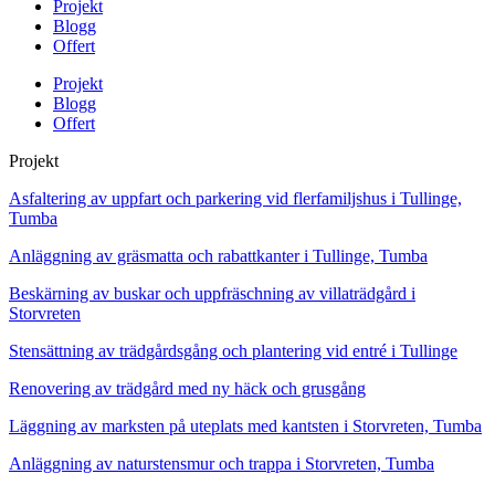
Projekt
Blogg
Offert
Projekt
Blogg
Offert
Projekt
Asfaltering av uppfart och parkering vid flerfamiljshus i Tullinge,
Tumba
Anläggning av gräsmatta och rabattkanter i Tullinge, Tumba
Beskärning av buskar och uppfräschning av villaträdgård i
Storvreten
Stensättning av trädgårdsgång och plantering vid entré i Tullinge
Renovering av trädgård med ny häck och grusgång
Läggning av marksten på uteplats med kantsten i Storvreten, Tumba
Anläggning av naturstensmur och trappa i Storvreten, Tumba