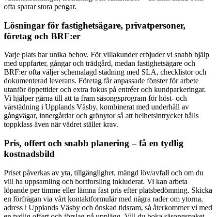
ofta sparar stora pengar.
Lösningar för fastighetsägare, privatpersoner,
företag och BRF:er
Varje plats har unika behov. För villakunder erbjuder vi snabb hjälp
med uppfarter, gångar och trädgård, medan fastighetsägare och
BRF:er ofta väljer schemalagd städning med SLA, checklistor och
dokumenterad leverans. Företag får anpassade fönster för arbete
utanför öppettider och extra fokus på entréer och kundparkeringar.
Vi hjälper gärna till att ta fram säsongsprogram för höst- och
vårstädning i Upplands Väsby, kombinerat med underhåll av
gångvägar, innergårdar och grönytor så att helhetsintrycket hålls
toppklass även när vädret ställer krav.
Pris, offert och snabb planering – få en tydlig
kostnadsbild
Priset påverkas av yta, tillgänglighet, mängd löv/avfall och om du
vill ha uppsamling och bortforsling inkluderat. Vi kan arbeta
löpande per timme eller lämna fast pris efter platsbedömning. Skicka
en förfrågan via vårt kontaktformulär med några rader om ytorna,
adress i Upplands Väsby och önskad tidsram, så återkommer vi med
en tydlig offert och förslag på upplägg. Vill du boka säsongspaket