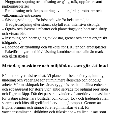
– Noggrann sopning och blåsning av gångstråk, uppfarter samt
parkeringsplatser
– Renblåsning och skräpsanering av innergårdar, trottoarer och
välkomnande entrézoner
– Säsongsstädning inför höst och vår för hela utemiljön
– Trädgårdsröjning efter storm, skyfall eller intensiva säsonger
– Ogräs- och lövrens i rabatter och planteringsytor, bort med skräp
och vissna blad
– Insamling och borttagning av kvistar, grenar och annat organiskt
trädgårdsavfall
– Löpande driftstädning och ytskötel för BRF:er och arbetsplatser
– Paketlösningar med lövblåsning kombinerat med allmän mark-
och gårdsskötsel
Metoder, maskiner och miljöfokus som gör skillnad
Rätt metod ger bäst resultat. Vi planerar arbetet efter yta, lutning,
underlag och väderläge för att minimera återskräp och onödigt
arbete. Vår maskinpark består av ryggblåsare, handhållna enheter
och sopaggregat för större ytor, alltid servade för optimal prestanda
och lägre utsläpp. Där det passar använder vi batteridrivna maskiner
för tystare arbete nära bostäder och kontor. Löv och trädgårdsavfall
sorteras och körs till godkänd återvinning/kompost. Genom att
frigöra brunnar och rännor före regn minskar vi risk för
vattenansamlingar, isbildning och fuktskador – en liten insats som