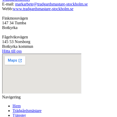
E-mail:
markarbete@tradgardsmastare-stockholm.se
Webb:
www.tradgardsmastare-stockholm.se
Finkmossvägen
147 34 Tumba
Botkyrka
Fågelviksvägen
145 53 Norsborg
Botkyrka kommun
Hitta till oss
Navigering
Hem
Trädgårdsmästare
Tjänster