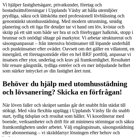
Vi hjälper fastighetsägare, privatkunder, företag och
bostadsrättsföreningar i Upplands Väsby att hålla utemiljöer
prydliga, säkra och lättskötta med professionell lövblåsning och
genomtänkt utomhusstädning. Med modern utrustning, smidig
planering och ett öga för detaljer tar vi hand om löv, kvistar och
skräp på ett sätt som både ser bra ut och förebygger halkrisk, stopp i
brunnar och onödigt slitage på markytor. Vi arbetar strukturerat och
säsongsanpassat – från intensiva höstinsatser till löpande underhåll
och punktinsatser efter oväder. Oavsett om det gäller en villatomt, en
innergård, ett företagsområde eller en hel BRF portfölj, anpassar vi
insatsen efter ytor, underlag och krav på framkomlighet. Resultatet
blir renare gångstråk, tydliga entréer och en mer inbjudande helhet
som stärker intrycket av din fastighet året runt.
Behöver du hjälp med utomhusstädning
och lövsanering? Skicka en förfrågan!
När löven faller och skräpet samlas går det snabbt från städat till
stökigt. Med våra flexibla upplägg i Upplands Väsby får du snabb
start, tydlig tidsplan och resultat som håller. Vi koordinerar med
boende, verksamheter och drift för att minimera störningar och säkra
framkomligheten under arbetet. Välj engångsinsats, säsongsstädning
eller abonnemang – vi skräddarsyr lösningen efter behov och