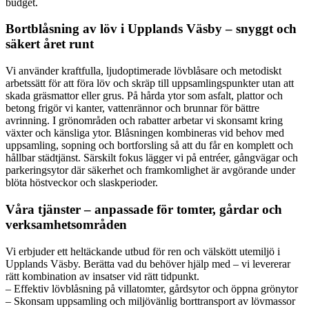
budget.
Bortblåsning av löv i Upplands Väsby – snyggt och
säkert året runt
Vi använder kraftfulla, ljudoptimerade lövblåsare och metodiskt
arbetssätt för att föra löv och skräp till uppsamlingspunkter utan att
skada gräsmattor eller grus. På hårda ytor som asfalt, plattor och
betong frigör vi kanter, vattenrännor och brunnar för bättre
avrinning. I grönområden och rabatter arbetar vi skonsamt kring
växter och känsliga ytor. Blåsningen kombineras vid behov med
uppsamling, sopning och bortforsling så att du får en komplett och
hållbar städtjänst. Särskilt fokus lägger vi på entréer, gångvägar och
parkeringsytor där säkerhet och framkomlighet är avgörande under
blöta höstveckor och slaskperioder.
Våra tjänster – anpassade för tomter, gårdar och
verksamhetsområden
Vi erbjuder ett heltäckande utbud för ren och välskött utemiljö i
Upplands Väsby. Berätta vad du behöver hjälp med – vi levererar
rätt kombination av insatser vid rätt tidpunkt.
– Effektiv lövblåsning på villatomter, gårdsytor och öppna grönytor
– Skonsam uppsamling och miljövänlig borttransport av lövmassor